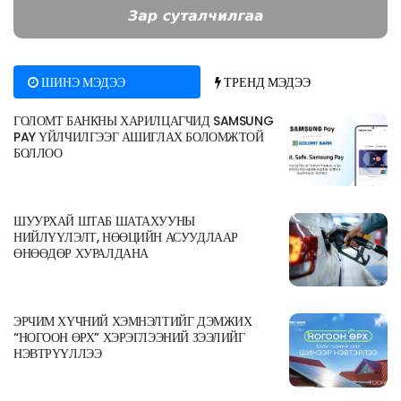
ШИНЭ МЭДЭЭ
ТРЕНД МЭДЭЭ
ГОЛОМТ БАНКНЫ ХАРИЛЦАГЧИД SAMSUNG
PAY ҮЙЛЧИЛГЭЭГ АШИГЛАХ БОЛОМЖТОЙ
БОЛЛОО
ШУУРХАЙ ШТАБ ШАТАХУУНЫ
НИЙЛҮҮЛЭЛТ, НӨӨЦИЙН АСУУДЛААР
ӨНӨӨДӨР ХУРАЛДАНА
ЭРЧИМ ХҮЧНИЙ ХЭМНЭЛТИЙГ ДЭМЖИХ
“НОГООН ӨРХ” ХЭРЭГЛЭЭНИЙ ЗЭЭЛИЙГ
НЭВТРҮҮЛЛЭЭ