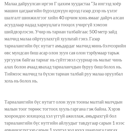
Малаа дайруулсан иргэн Г цахим хуудастаа “За ингээд хоёр
машин цагдаагийн бүрэлдэхүүн ирээд газар дээр нь үзлэг
шалгалт шинжилгээг хийн 40 орчим хонь ямааг дайрч алсан
асуудлаар надад хариуцлага тооцох учиргүй хэмээн
шийдвэрлэсэн. Учир нь тариан талбайгаас 500 метр зайд
малчид малаа ойртуулахгүй хуультай гэнэ.
Газар
тариалангийн бүс нутагт амьдардаг малчид минь бэлчээрийн
өвс мундсан биш асар олон зуун сая олон тэрбумаар тарьж
ургуулж байгаа тариаг нь сүйтгэвэл сууриар нь малыг чинь
алах болон ачаад явахад тариаланчдын буруу биш болох нь.
Тиймээс малчид та бүхэн тариан талбай руу малаа оруулбал
хохь нь болох нь.
Тариалангийн бүс нутагт олон зуун тооны малтай малчдын
малын тоог төрөөс тогтоох хууль гаргана гэж байна. Хэрэв
хоорондоо зохицоод хэл үггүй ажиллаж, амьдрахгүй бол
тариалангийн бүс нутгийн айлуудыг тавдугаар сарын 1 нээс
арваннэгдүгээр сарын 1 хүртэл хол нүүх шаарлага гаргах