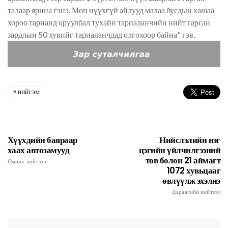
талаар ярина гэнэ. Мөн нүүхгүй айлууд малаа бусдын хашаа
хороо тарианд оруулбал тухайн тариаланчийн нийт гарсан
зардлын 50 хувийг тариаланчдад олгохоор байна" гэв.
НИЙГЭМ
Хүүхдийн баяраар
Нийслэлийн нэг
хаах автозамууд
цэгийн үйлчилгээний
төв болон 21 аймагт
Өмнөх нийтлэл
1072 хувьцааг
өвлүүлж эхэлнэ
Дараагийн нийтлэл