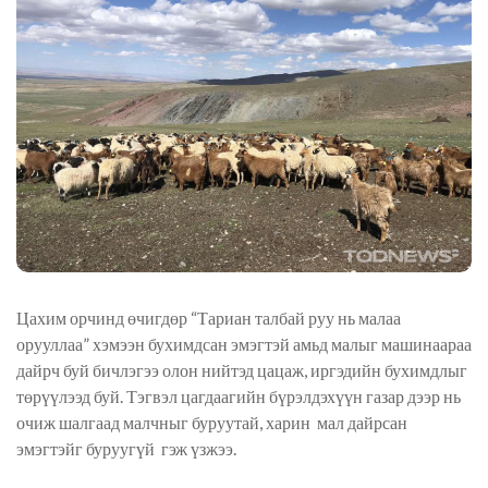
Цахим орчинд өчигдөр “Тариан талбай руу нь малаа
орууллаа” хэмээн бухимдсан эмэгтэй амьд малыг машинаараа
дайрч буй бичлэгээ олон нийтэд цацаж, иргэдийн бухимдлыг
төрүүлээд буй.
Тэгвэл цагдаагийн бүрэлдэхүүн газар дээр нь
очиж шалгаад малчныг буруутай, харин мал дайрсан
эмэгтэйг буруугүй гэж үзжээ.