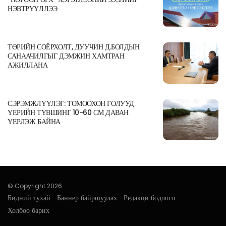
НЭВТРҮҮЛЛЭЭ
ТӨРИЙН СОЁРХОЛТ, ДУУЧИН Д.БОЛДЫН
САНААЧИЛГЫГ ДЭМЖИН ХАМТРАН
АЖИЛЛАНА
СЭРЭМЖЛҮҮЛЭГ: ТОМООХОН ГОЛУУД
ҮЕРИЙН ТҮВШИНГ 10-60 СМ ДАВАН
ҮЕРЛЭЖ БАЙНА
© Copyright 2026
Бидний тухай
Баннер байршуулах
Редакци бодлого
Холбоо барих