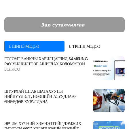
ШИНЭ МЭДЭЭ
ТРЕНД МЭДЭЭ
ГОЛОМТ БАНКНЫ ХАРИЛЦАГЧИД SAMSUNG
PAY ҮЙЛЧИЛГЭЭГ АШИГЛАХ БОЛОМЖТОЙ
БОЛЛОО
ШУУРХАЙ ШТАБ ШАТАХУУНЫ
НИЙЛҮҮЛЭЛТ, НӨӨЦИЙН АСУУДЛААР
ӨНӨӨДӨР ХУРАЛДАНА
ЭРЧИМ ХҮЧНИЙ ХЭМНЭЛТИЙГ ДЭМЖИХ
“НОГООН ӨРХ” ХЭРЭГЛЭЭНИЙ ЗЭЭЛИЙГ