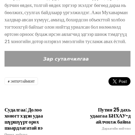
булчин өвдөх, толгой өвдөх зэргээр эхэлдэг бөгөөд дараа нь
бөөлжих, суулгах
байдлаарр
үргэлжилдэг. Ажи Мухаварман
халдвар авсан хүмүүс, амьтад, бохирдсон объекттой холбоо
тогтоохгүй байхыг олон нийтэд уриалсан бол нөлөөлөлд
өртсөн орноос буцаж ирсэн аялагчид эдгээр шинж тэмдгүүд
21 хоногийн дотор илэрвэл эмнэлгийн тусламж авах ёстой.
ЭНТЕРТАЙМЕНТ
Судалгаа: Долоо
Путин 25 дахь
хоногт хэдэн удаа
удаагаа БНХАУ-д
шүршүүрт орох
айлчилж байна
шаардлагатай вэ
Дараагийн нийтлэл
Өмнөх нийтлэл