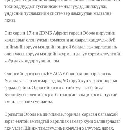
тохиолдлуудыг тусгайлсан эмнэлгүүдэд шилжүүлж,
үндэсний тусламжийн системээр дамжуулан мэдээлнэ"
гэжээ.
Энэ
сарын 17-нд ДЭМБ Африкт гарсан Эбола вирус
ий
н
халдварыг олон улсын хэмжээнд анхаарал хандуулж буй
нийгмийн эрүүл мэндийн онцгой байдал гэж зарласан нь
олон улсын эрүүл мэндийн журмын дагуу сэрэмжлүүлгийн
хоёр дахь өндөр түвшин юм.
Одоогийн дэгдэлт нь БНАСАУ болон хөрш зэргэлдээх
Уганда улсаар хязгаарлагдаж, 90 гаруй хүн уг өвчнөөр нас
бараад байна. Одоогийн дэгдэлтийг үүсгэж байгаа
Бундибугёо өвчний эсрэг батлагдсан вакцин эсвэл тусгай
эмчилгээ байхгүй байна.
Эрдэмтэд Эбола нь шимпанзе, горилла, сарьсан багваахай
зэрэг өвчтэй амьтадтай хар
ил
цах замаар хүнд халдварладаг
гэж үздэг.
Ш
инж тэмдгүүд нь ихэвчлэн халуурах, ядрах,