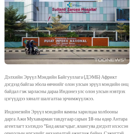
Дэлхийн Эрүүл Мэндийн Байгууллага (ДЭМБ) Африкт
дэгдээд байгаа эбола өвчнийг олон улсын эрүүл мэндийн онц
байдал гэж зарласны дараа Индонез улс олон улсын нэвтрэх
цэгүүддээ хяналт шалгалтаа эрчимжүүл
жээ
.
Индонезийн Эрүүл мэндийн яамны харилцаа холбооны
дарга Ажи Мухаварман тавдугаар сарын 18-ны өдөр Антара
агентлагт хэлэхдээ "Бид аялагчдыг, ялангуяа дэгдэлт ихэссэн
орнуудын иргэдийг анхааралтай ажиглаж байна. Сэжигтэй