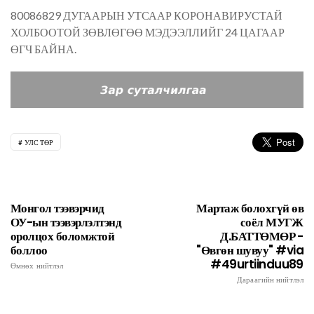
80086829 ДУГААРЫН УТСААР КОРОНАВИРУСТАЙ
ХОЛБООТОЙ ЗӨВЛӨГӨӨ МЭДЭЭЛЛИЙГ 24 ЦАГААР
ӨГЧ БАЙНА.
УЛС ТӨР
Монгол тээвэрчид
Мартаж болохгүй өв
ОУ-ын тээвэрлэлтэнд
соёл МУГЖ
оролцох боломжтой
Д.БАТТӨМӨР -
боллоо
"Өвгөн шувуу" #via
#49urtiinduu89
Өмнөх нийтлэл
Дараагийн нийтлэл