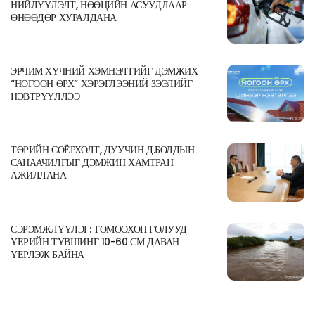
НИЙЛҮҮЛЭЛТ, НӨӨЦИЙН АСУУДЛААР
ӨНӨӨДӨР ХУРАЛДАНА
ЭРЧИМ ХҮЧНИЙ ХЭМНЭЛТИЙГ ДЭМЖИХ
“НОГООН ӨРХ” ХЭРЭГЛЭЭНИЙ ЗЭЭЛИЙГ
НЭВТРҮҮЛЛЭЭ
ТӨРИЙН СОЁРХОЛТ, ДУУЧИН Д.БОЛДЫН
САНААЧИЛГЫГ ДЭМЖИН ХАМТРАН
АЖИЛЛАНА
СЭРЭМЖЛҮҮЛЭГ: ТОМООХОН ГОЛУУД
ҮЕРИЙН ТҮВШИНГ 10-60 СМ ДАВАН
ҮЕРЛЭЖ БАЙНА