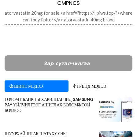
CMPNCS
atorvastatin 20mg for sale <a href="https://lipiws.top/">where
can i buy lipitor</a> atorvastatin 40mg brand
ШИНЭ МЭДЭЭ
ТРЕНД МЭДЭЭ
ГОЛОМТ БАНКНЫ ХАРИЛЦАГЧИД SAMSUNG
PAY ҮЙЛЧИЛГЭЭГ АШИГЛАХ БОЛОМЖТОЙ
БОЛЛОО
ШУУРХАЙ ШТАБ ШАТАХУУНЫ