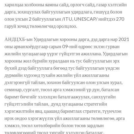
харилцаа холбооны яамны сайд, орлогч сайд, газар хэлтсийн
дарга, зохицуулах байгууллагын удирдлага, гишүүд болон
олон улсын 2 байгууллагын /ITU, UNESCAP/ нийтдээ 270
гаруй зочид төлөөлөгчид оролцлоо.
АНДЦХБ-ын Удирдлагын хорооны дарга, дэд дарга нар 2021
оны арванхоёрдугаар сарын 09-ний өдрөөс эхлэн гурван
жилийн хугацаагаар үүрэг гүйцэтгэн ажиллана. Удирдлагын
хорооны жил бүрийн хуралдаан нь тус байгууллагын эрх
бүхий дээд байгууллага бөгөөд тус байгууллагын үндсэн
дүрмийн хүрээнд тухайн жилийн үйл ажиллагааны
дэлгэрэнгүй тайлан, зохион байгуулсан олон улсын хурал,
семинар, сургалт, төсөл арга хэмжээний үр дүн, баталсан
баримт бичгийг хэлэлцэн баталгаажуулах, санхүүгийн
гүйцэтгэлийн тайлан, дунд хугацааны стратегийн
хэрэгжилтийн явц, цаашид баримтлах стратеги, түүнчлэн
ирэх ондоо хэрэгжүүлэх үйл ажиллагааны төлөвлөгөө, арга
хэмжээ, төсөл хөтөлбөрийн болон төсөв зардлын
төлөвлөгөөний төсөл зэргийг хэлэлцэн баталдаг.