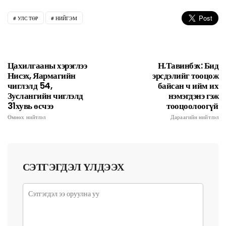
УЛС ТӨР
НИЙГЭМ
Цахилгааны хэрэглээ
Н.Тавинбэх: Бид
Нисэх, Яармагийн
эрсдэлийг тооцож
чиглэлд 54,
байсан ч ийм их
Зуслангийн чиглэлд
нэмэгдэнэ гэж
31хувь өсчээ
тооцоолоогүй
Өмнөх нийтлэл
Дараагийн нийтлэл
СЭТГЭГДЭЛ ҮЛДЭЭХ