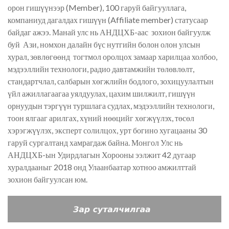
орон гишүүнээр (Member), 100 гаруй байгууллага,
компаниуд дагалдах гишүүн (Affiliate member) статусаар
байдаг ажээ. Манай улс нь АНДЦХБ-аас зохион байгуулж
буй Ази, номхон далайн бүс нутгийн болон олон улсын
хурал, зөвлөгөөнд тогтмол оролцох замаар харилцаа холбоо,
мэдээллийн технологи, радио давтамжийн төлөвлөлт,
стандартчлал, салбарын хөгжлийн бодлого, зохицуулалтын
үйл ажиллагаагаа уялдуулах, цахим шилжилт, гишүүн
орнуудын тэргүүн туршлага судлах, мэдээллийн технологи,
тоон ялгааг арилгах, хүний нөөцийг хөгжүүлэх, төсөл
хэрэгжүүлэх, эксперт солилцох, урт богино хугацааны 30
гаруй сургалтанд хамрагдаж байна. Монгол Улс нь
АНДЦХБ-ын Удирдлагын Хорооны ээлжит 42 дугаар
хуралдааныг 2018 онд Улаанбаатар хотноо амжилттай
зохион байгуулсан юм.