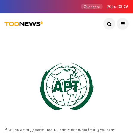
Өнөөдөр:
2026-08-06
Ази, номхон далайн цахилгаан холбооны байгууллага-