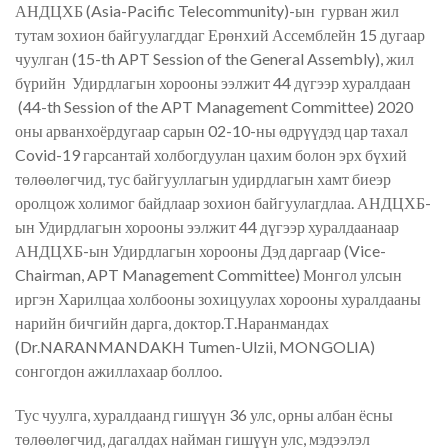
АНДЦХБ (Asia-Pacific Telecommunity)-ын гурван жил
тутам зохион байгуулагддаг Ерөнхий Ассемблейн 15 дугаар
чуулган (15-th APT Session of the General Assembly), жил
бүрийн Удирдлагын хорооны ээлжит 44 дүгээр хуралдаан
(44-th Session of the APT Management Committee) 2020
оны арванхоёрдугаар сарын 02-10-ны өдрүүдэд цар тахал
Covid-19 гарсантай холбогдуулан цахим болон эрх бүхий
төлөөлөгчид, тус байгууллагын удирдлагын хамт биеэр
оролцож холимог байдлаар зохион байгуулагдлаа. АНДЦХБ-
ын Удирдлагын хорооны ээлжит 44 дүгээр хуралдаанаар
АНДЦХБ-ын Удирдлагын хорооны Дэд даргаар (Vice-
Chairman, APT Management Committee) Монгол улсын
иргэн Харилцаа холбооны зохицуулах хорооны хуралдааны
нарийн бичгийн дарга, доктор.Т.Наранмандах
(Dr.NARANMANDAKH Tumen-Ulzii, MONGOLIA)
сонгогдон ажиллахаар боллоо.
Тус чуулга, хуралдаанд гишүүн 36 улс, орны албан ёсны
төлөөлөгчид, дагалдах найман гишүүн улс, мэдээлэл