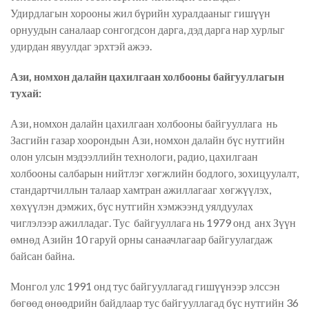
Удирдлагын хорооны жил бүрийн хуралдааныг гишүүн
орнуудын саналаар сонгогдсон дарга, дэд дарга нар хурлыг
удирдан явуулдаг эрхтэй ажээ.
Ази, номхон далайн цахилгаан холбооны байгууллагын
тухай:
Ази, номхон далайн цахилгаан холбооны байгууллага нь
Засгийн газар хоорондын Ази, номхон далайн бүс нутгийн
олон улсын мэдээллийн технологи, радио, цахилгаан
холбооны салбарын нийтлэг хөгжлийн бодлого, зохицуулалт,
стандартчиллын талаар хамтран ажиллагааг хөгжүүлэх,
хөхүүлэн дэмжих, бүс нутгийн хэмжээнд уялдуулах
чиглэлээр ажилладаг. Тус байгууллага нь 1979 онд анх Зүүн
өмнөд Азийн 10 гаруй орны санаачлагаар байгуулагдаж
байсан байна.
Монгол улс 1991 онд тус байгууллагад гишүүнээр элссэн
бөгөөд өнөөдрийн байдлаар тус байгууллагад бүс нутгийн 36