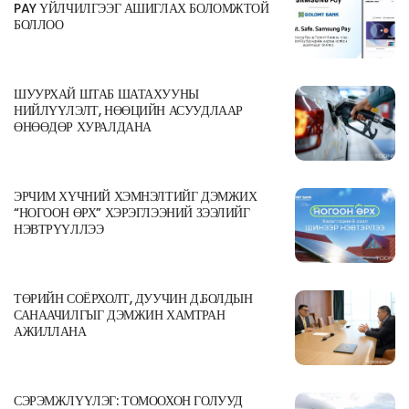
PAY ҮЙЛЧИЛГЭЭГ АШИГЛАХ БОЛОМЖТОЙ
БОЛЛОО
ШУУРХАЙ ШТАБ ШАТАХУУНЫ
НИЙЛҮҮЛЭЛТ, НӨӨЦИЙН АСУУДЛААР
ӨНӨӨДӨР ХУРАЛДАНА
ЭРЧИМ ХҮЧНИЙ ХЭМНЭЛТИЙГ ДЭМЖИХ
“НОГООН ӨРХ” ХЭРЭГЛЭЭНИЙ ЗЭЭЛИЙГ
НЭВТРҮҮЛЛЭЭ
ТӨРИЙН СОЁРХОЛТ, ДУУЧИН Д.БОЛДЫН
САНААЧИЛГЫГ ДЭМЖИН ХАМТРАН
АЖИЛЛАНА
СЭРЭМЖЛҮҮЛЭГ: ТОМООХОН ГОЛУУД