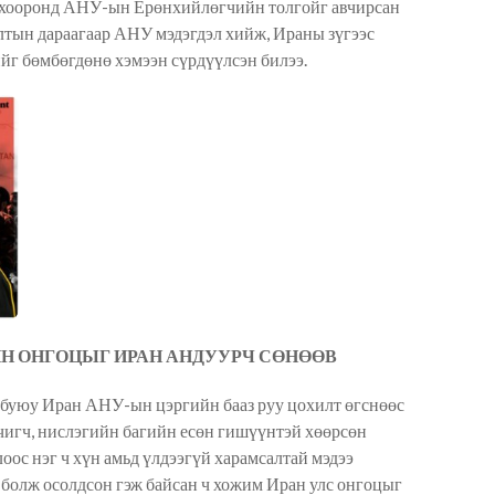
э хооронд АНУ-ын Ерөнхийлөгчийн толгойг авчирсан
илтын дараагаар АНУ мэдэгдэл хийж, Ираны зүгээс
ийг бөмбөгдөнө хэмээн сүрдүүлсэн билээ.
ЙН ОНГОЦЫГ ИРАН АНДУУРЧ СӨНӨӨВ
 буюу Иран АНУ-ын цэргийн бааз руу цохилт өгснөөс
рчигч, нислэгийн багийн есөн гишүүнтэй хөөрсөн
оос нэг ч хүн амьд үлдээгүй харамсалтай мэдээ
 болж осолдсон гэж байсан ч хожим Иран улс онгоцыг