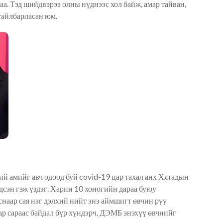
а. Тэд шийдвэрээ олны нүднээс хол байж, амар тайван,
тайлбарласан юм.
ний амийг авч одоод буй covid-19 цар тахал анх Хятадын
дсэн гэж үздэг. Харин 10 хоногийн дараа буюу
снаар сая нэг дэлхий нийт энэ аймшигт өвчин рүү
ар сараас байдал бүр хүндэрч, ДЭМБ энэхүү өвчнийг