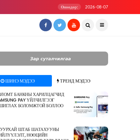
Өнөөдөр:
2026-08-07
ШИНЭ МЭДЭЭ
ТРЕНД МЭДЭЭ
ОЛОМТ БАНКНЫ ХАРИЛЦАГЧИД
AMSUNG PAY ҮЙЛЧИЛГЭЭГ
ШИГЛАХ БОЛОМЖТОЙ БОЛЛОО
УУРХАЙ ШТАБ ШАТАХУУНЫ
ИЙЛҮҮЛЭЛТ, НӨӨЦИЙН