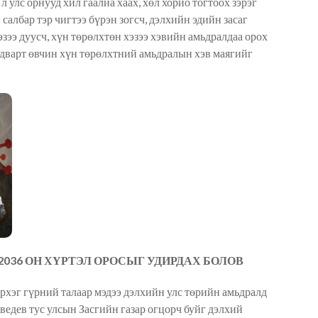
л улс орнууд хил гаалиа хаах, хөл хорио тогтоох зэрэг
 салбар тэр чигтээ бүрэн зогсч, дэлхийн эдийн засаг
эзээ дуусч, хүн төрөлхтөн хэзээ хэвийн амьдралдаа орох
лдварт өвчин хүн төрөлхтний амьдралын хэв маягийг
2036 ОН ХҮРТЭЛ ОРОСЫГ УДИРДАХ БОЛОВ
рхэг гүрний талаар мэдээ дэлхийн улс төрийн амьдралд
дев тус улсын Засгийн газар огцорч буйг дэлхий