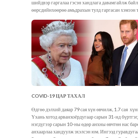
шийдвэр гаргалаа гэсэн хандлага давамгайлж байла
өөрсдийнхөөрөө амьдрахын тулд гаргасан хэмээн 
COVID-19 ЦАР ТАХАЛ
Өдгөө дэлхий даяар 79 сая хүн өвчилж, 1.7 сая хү
Үхань хотод арванхоёрдугаар сарын 31-нд бүртгэг
нэгдүгээр сарын 10-ны өдөр анхны өвчтөн нас бар
анхаарлаа хандуулж эхэлсэн юм. Ингээд гуравдуга