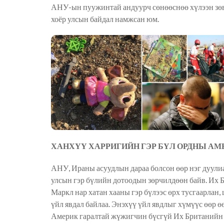
АНУ-ын пуужинтай андуурч сөнөөснөө хүлээн зөв
хоёр улсын байдал намжсан юм.
ХАНХҮҮ ХАРРИГИЙН ГЭР БҮЛ ОРДНЫ АМ
АНУ, Ираны асуудлын дараа болсон өөр нэг дуулиа
улсын гэр бүлийн дотоодын зөрчилдөөн байв. Их 
Маркл нар хатан хааны гэр бүлээс өрх тусгаарлан, 
үйл явдал байлаа. Энэхүү үйл явдлыг хүмүүс өөр 
Америк гаралтай жүжигчин бүсгүй Их Британийн я