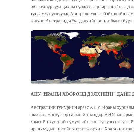
өвтгөм зургууд цахим сүлжээгээр тарсан. Ингээд о
тусламж цуглуулж, Австрали улсыг байгалийн гамш
зөвхөн Австралид ч бус дэлхийн өнцөг булан бүрт
АНУ, ИРАНЫ ХООРОНД ДЭЛХИЙН III ДАЙН
Австралийн түймрийн араас АНУ, Ираны хурцадмал 
шахсан. Нэгдүгээр сарын 3-ны өдөр АНУ-ын арми 
хамгийн хүндтэй хүмүүсийн нэг, тус улсын тусгай
иранчуудын цөсийг хөөргөж орхив. Хэд хоног гаш