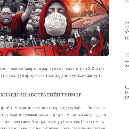
А
Э
Д
Х
Н
Т
Д
Х
хэн арваныг баяртайгаар хүлээн авах гэсэн ч 2020 он
 үйл явдлууд ар араасаа тохиолдсон хүндхэн бас урт
С
Г
ЙХЛАГДСАН АВСТРАЛИЙН ТҮЙМЭР
С
ээрийн түймрийн гамшигт нэрвэгдээд байгаа билээ. Тус
н түймрийн улмаас хагас тэрбум амьтан үхэж үрэгдсэн
анхаарал сая л Австрали улс руу чиглэв. Гал түймэр,
амьтад хоол хүнс, усны дутагдалд орж, түймрийн сэтгэл