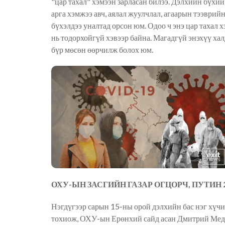
"цар тахал" хэмээн зарласан билээ. Дэлхийн бүхий 
арга хэмжээ авч, аялал жуулчлал, агаарын тээврийн
бүхэлдээ уналтад орсон юм. Одоо ч энэ цар тахал х
нь тодорхойгүй хэвээр байна. Магадгүй энэхүү ха
бүр мөсөн өөрчилж болох юм.
ОХУ-ЫН ЗАСГИЙН ГАЗАР ОГЦОРЧ, ПУТИН 
Нэгдүгээр сарын 15-ны орой дэлхийн бас нэг хүчи
тохиож, ОХУ-ын Ерөнхий сайд асан Дмитрий Медве