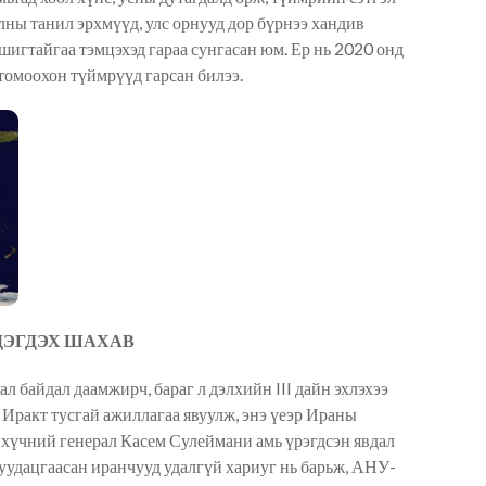
лны танил эрхмүүд, улс орнууд дор бүрнээ хандив
игтайгаа тэмцэхэд гараа сунгасан юм. Ер нь 2020 онд
 томоохон түймрүүд гарсан билээ.
 ДЭГДЭХ ШАХАВ
байдал даамжирч, бараг л дэлхийн III дайн эхлэхээ
Иракт тусгай ажиллагаа явуулж, энэ үеэр Ираны
 хүчний генерал Касем Сулеймани амь үрэгдсэн явдал
уудацгаасан иранчууд удалгүй хариуг нь барьж, АНУ-