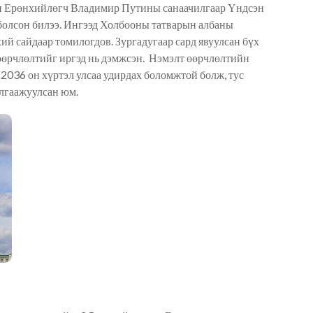
сын Ерөнхийлөгч Владимир Путины санаачилгаар Үндсэн
болсон билээ. Ингээд Холбооны татварын албаны
 сайдаар томилогдов. Зургадугаар сард явуулсан бүх
өөрчлөлтийг иргэд нь дэмжсэн. Нэмэлт өөрчлөлтийн
2036 он хүртэл улсаа удирдах боломжтой болж, тус
лгаажуулсан юм.