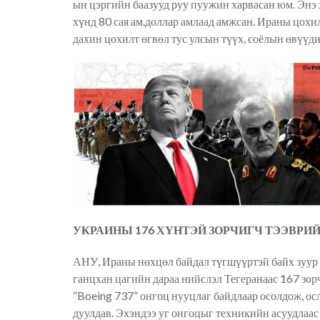
ын цэргийн баазууд руу пуужин харвасан юм. Эн
хүнд 80 сая ам.доллар амлаад амжсан. Ираны цох
дахин цохилт өгвөл тус улсын түүх, соёлын өвүүд
УКРАИНЫ 176 ХҮНТЭЙ ЗОРЧИГЧ ТЭЭВРИ
АНУ, Ираны нөхцөл байдал түгшүүртэй байх зуур
ганцхан цагийн дараа нийслэл Тегеранаас 167 зо
“Boeing 737” онгоц нууцлаг байдлаар осолдож, осл
дуулдав. Эхэндээ уг онгоцыг техникийн асуудлаас