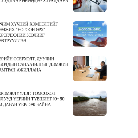
СУУДЛААР ӨНӨӨДӨР ХУРАЛДАНА
РЧИМ ХҮЧНИЙ ХЭМНЭЛТИЙГ
ЭМЖИХ “НОГООН ӨРХ”
ЭРЭГЛЭЭНИЙ ЗЭЭЛИЙГ
ЭВТРҮҮЛЛЭЭ
ӨРИЙН СОЁРХОЛТ, ДУУЧИН
.БОЛДЫН САНААЧИЛГЫГ ДЭМЖИН
АМТРАН АЖИЛЛАНА
ЭРЭМЖЛҮҮЛЭГ: ТОМООХОН
ОЛУУД ҮЕРИЙН ТҮВШИНГ 10-60
М ДАВАН ҮЕРЛЭЖ БАЙНА