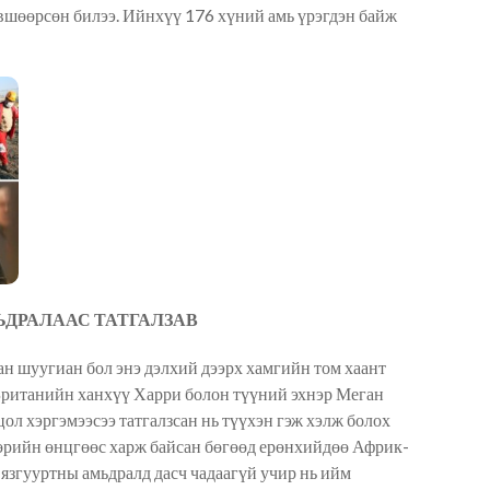
шөөрсөн билээ. Ийнхүү 176 хүний амь үрэгдэн байж
ЬДРАЛААС ТАТГАЛЗАВ
н шуугиан бол энэ дэлхий дээрх хамгийн том хаант
Британийн ханхүү Харри болон түүний эхнэр Меган
цол хэргэмээсээ татгалзсан нь түүхэн гэж хэлж болох
өөрийн өнцгөөс харж байсан бөгөөд ерөнхийдөө Африк-
згууртны амьдралд дасч чадаагүй учир нь ийм