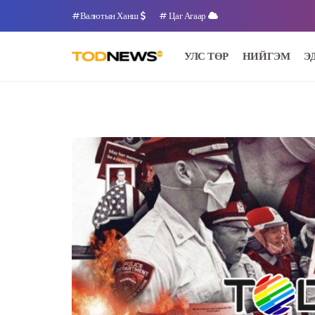
#Валютын Ханш
# Цаг Агаар
УЛС ТӨР
НИЙГЭМ
Э