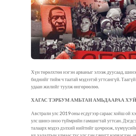
Хүн төрөлхтөн нэгэн арваныг элээж дуусаад, шинэ
биднийг тийм ч таатай мэдээтэй угтсангүй. Таагүй
удаан жилийг туулж өнгөрөөлөө.
ХАГАС ТЭРБУМ АМЬТАН АМЬДААРАА ХУ
Австрали улс 2019 оны есдүгээр сараас хойш ой х
улс шинэ оноо түймрийн гамшигтай угтсан. Дэгдсэ
талаарх мэдээ дэлхий нийтийг цочроож, хүмүүсийн 
их халалтын улмаас тус улс ган гачигт нэрвэгдэн, 