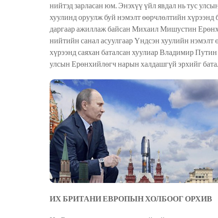
нийтэд зарласан юм. Энэхүү үйл явдал нь тус ул
хуулинд оруулж буй нэмэлт өөрчлөлтийн хүрээнд 
даргаар ажиллаж байсан Михаил Мишустин Ерөнхий
нийтийн санал асуулгаар Үндсэн хуулийн нэмэлт 
хүрээнд саяхан баталсан хуулиар Владимир Путин 
улсын Ерөнхийлөгч нарын халдашгүй эрхийг бата
ИХ БРИТАНИ ЕВРОПЫН ХОЛБООГ ОРХИВ