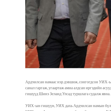
Ардчилсан намаас нэр дэвшиж, сонгогдсон УИХ-
санал гаргаж, угаартаж амиа алдсан иргэдийн асуу
гишүүд Шинэ Зеланд Улсад туршлага судалж явна.
УИХ-ын гишүүн, УИХ дахь Ардчилсан намын бүлг