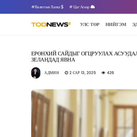
#Валютын Ханш
# Цаг Агаар
УЛС ТӨР
НИЙГЭМ
Э
ЕРӨНХИЙ САЙДЫГ ОГЦРУУЛАХ АСУУДА
ЗЕЛАНДАД ЯВНА
АДМИН
2 САР 13, 2025
426