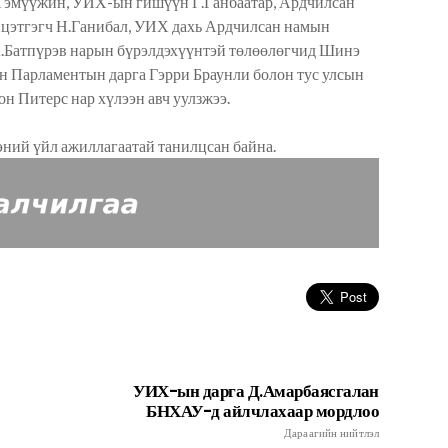
.Тэмүүжин, УИХ-ын гишүүн Г.Ганбаатар, Ардчилсан
цэтгэгч Н.Ганибал, УИХ дахь Ардчилсан намын
А.Батпүрэв нарын бүрэлдэхүүнтэй төлөөлөгчид Шинэ
н Парламентын дарга Гэрри Браунли болон тус улсын
н Питерс нар хүлээн авч уулзжээ.
ний үйл ажиллагаатай танилцсан байна.
УИХ-ын дарга Д.Амарбаясгалан
БНХАУ-д айлчлахаар мордлоо
Дараагийн нийтлэл