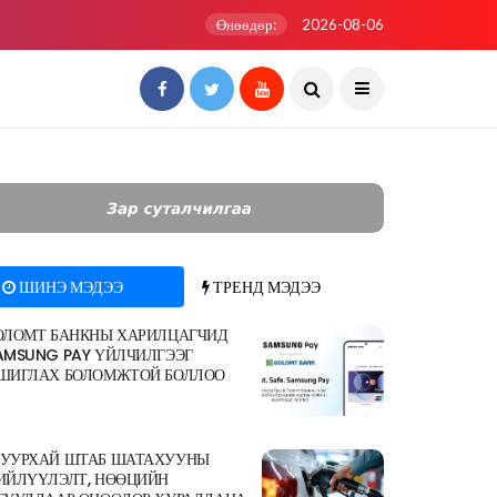
Өнөөдөр:
2026-08-06
ШИНЭ МЭДЭЭ
ТРЕНД МЭДЭЭ
ОЛОМТ БАНКНЫ ХАРИЛЦАГЧИД
AMSUNG PAY ҮЙЛЧИЛГЭЭГ
ШИГЛАХ БОЛОМЖТОЙ БОЛЛОО
УУРХАЙ ШТАБ ШАТАХУУНЫ
ИЙЛҮҮЛЭЛТ, НӨӨЦИЙН