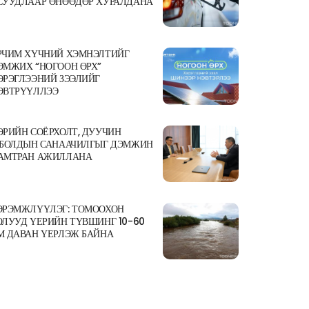
СУУДЛААР ӨНӨӨДӨР ХУРАЛДАНА
РЧИМ ХҮЧНИЙ ХЭМНЭЛТИЙГ
ЭМЖИХ “НОГООН ӨРХ”
ЭРЭГЛЭЭНИЙ ЗЭЭЛИЙГ
ЭВТРҮҮЛЛЭЭ
ӨРИЙН СОЁРХОЛТ, ДУУЧИН
.БОЛДЫН САНААЧИЛГЫГ ДЭМЖИН
АМТРАН АЖИЛЛАНА
ЭРЭМЖЛҮҮЛЭГ: ТОМООХОН
ОЛУУД ҮЕРИЙН ТҮВШИНГ 10-60
М ДАВАН ҮЕРЛЭЖ БАЙНА