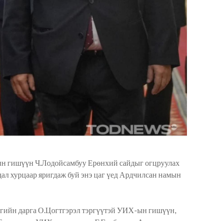
ын гишүүн Ч.Лодойсамбуу Ерөнхий сайдыг огцруулах
дал хурцаар яригдаж буй энэ цаг үед Ардчилсан намын
ийн дарга О.Цогтгэрэл тэргүүтэй УИХ-ын гишүүн,