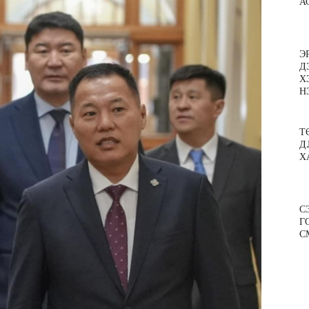
А
Э
Д
Х
Н
Т
Д
Х
С
Г
С