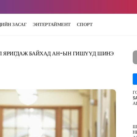
ДИЙН ЗАСАГ
ЭНТЕРТАЙМЕНТ
СПОРТ
Л ЯРИГДАЖ БАЙХАД АН-ЫН ГИШҮҮД ШИНЭ
Г
S
А
Ш
Н