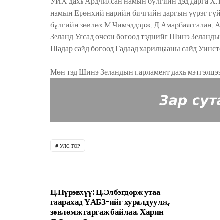
УИХ дахь Ардчилсан намын бүлгийн дэд дарга Х
намын Ерөнхий нарийн бичгийн даргын үүрэг гүй
бүлгийн зөвлөх М.Чимэддорж, Д.Амарбаясгалан, 
Зеланд Улсад очсон бөгөөд тэднийг Шинэ Зеланды
Шадар сайд бөгөөд Гадаад харилцааны сайд Уинсто
Мөн тэд Шинэ Зеландын парламент дахь мэтгэлцээ
УЛС ТӨР
Ц.Пүрэвхүү: Ц.Элбэгдорж утаа
гаарахад ҮАБЗ-ийг хуралдуулж,
зөвлөмж гаргаж байлаа. Харин