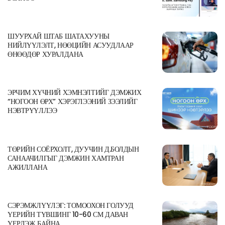
ШУУРХАЙ ШТАБ ШАТАХУУНЫ
НИЙЛҮҮЛЭЛТ, НӨӨЦИЙН АСУУДЛААР
ӨНӨӨДӨР ХУРАЛДАНА
ЭРЧИМ ХҮЧНИЙ ХЭМНЭЛТИЙГ ДЭМЖИХ
“НОГООН ӨРХ” ХЭРЭГЛЭЭНИЙ ЗЭЭЛИЙГ
НЭВТРҮҮЛЛЭЭ
ТӨРИЙН СОЁРХОЛТ, ДУУЧИН Д.БОЛДЫН
САНААЧИЛГЫГ ДЭМЖИН ХАМТРАН
АЖИЛЛАНА
СЭРЭМЖЛҮҮЛЭГ: ТОМООХОН ГОЛУУД
ҮЕРИЙН ТҮВШИНГ 10-60 СМ ДАВАН
ҮЕРЛЭЖ БАЙНА