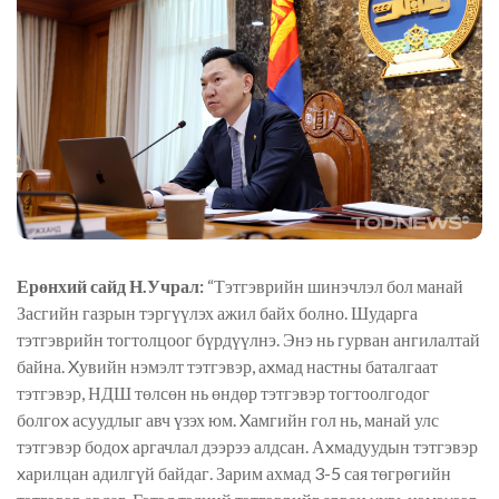
Ерөнхий сайд Н.Учрал:
“Тэтгэврийн шинэчлэл бол манай
Засгийн газрын тэргүүлэх ажил байх болно. Шударга
тэтгэврийн тогтолцоог бүрдүүлнэ. Энэ нь гурван ангилалтай
байна. Xувийн нэмэлт тэтгэвэр, аxмад настны баталгаат
тэтгэвэр, НДШ төлсөн нь өндөр тэтгэвэр тогтоолгодог
болгоx асуудлыг авч үзэх юм. Xамгийн гол нь, манай улс
тэтгэвэр бодоx аргачлал дээрээ алдсан. Аxмадуудын тэтгэвэр
xарилцан адилгүй байдаг. Зарим ахмад 3-5 сая төгрөгийн