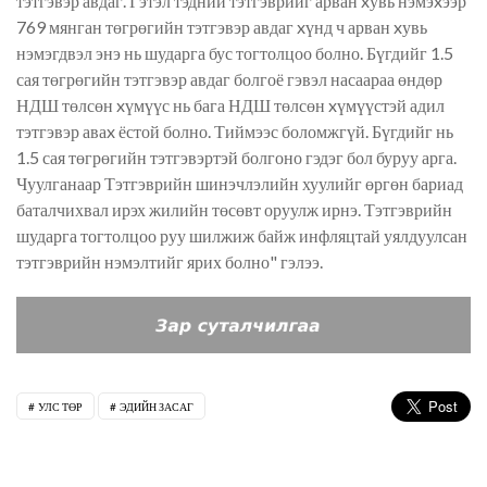
тэтгэвэр авдаг. Гэтэл тэдний тэтгэврийг арван xувь нэмэxээр
769 мянган төгрөгийн тэтгэвэр авдаг xүнд ч арван xувь
нэмэгдвэл энэ нь шударга бус тогтолцоо болно. Бүгдийг 1.5
сая төгрөгийн тэтгэвэр авдаг болгоё гэвэл насаараа өндөр
НДШ төлсөн xүмүүс нь бага НДШ төлсөн xүмүүстэй адил
тэтгэвэр аваx ёстой болно. Тиймээс боломжгүй. Бүгдийг нь
1.5 сая төгрөгийн тэтгэвэртэй болгоно гэдэг бол буруу арга.
Чуулганаар Тэтгэврийн шинэчлэлийн хуулийг өргөн бариад
баталчихвал ирэх жилийн төсөвт оруулж ирнэ. Тэтгэврийн
шударга тогтолцоо руу шилжиж байж инфляцтай уялдуулсан
тэтгэврийн нэмэлтийг ярих болно" гэлээ.
УЛС ТӨР
ЭДИЙН ЗАСАГ