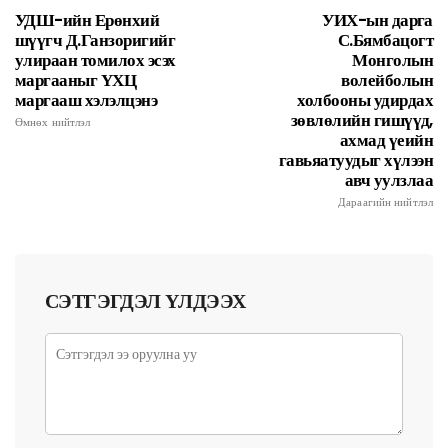
УДШ-ийн Ерөнхий
УИХ-ын дарга
шүүгч Д.Ганзоригийг
С.Бямбацогт
улираан томилох эсэх
Монголын
маргааныг ҮХЦ
волейболын
маргааш хэлэлцэнэ
холбооны удирдах
зөвлөлийн гишүүд,
Өмнөх нийтлэл
ахмад үеийн
гавьяатуудыг хүлээн
авч уулзлаа
Дараагийн нийтлэл
СЭТГЭГДЭЛ ҮЛДЭЭХ