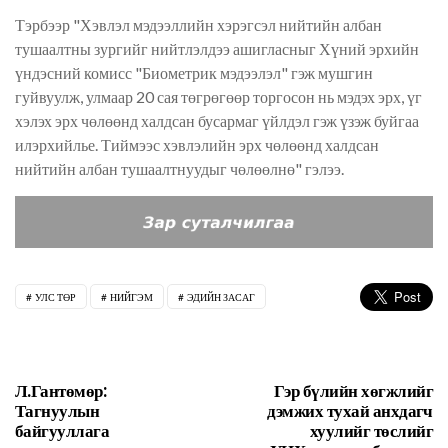
Тэрбээр "Хэвлэл мэдээллийн хэрэгсэл нийтийн албан
тушаалтны зургийг нийтлэлдээ ашигласныг Хүний эрхийн
үндэсний комисс "Биометрик мэдээлэл" гэж мушгин
гуйвуулж, улмаар 20 сая төгрөгөөр торгосон нь мэдэх эрх, үг
хэлэх эрх чөлөөнд халдсан бусармаг үйлдэл гэж үзэж буйгаа
илэрхийлье. Тиймээс хэвлэлийн эрх чөлөөнд халдсан
нийтийн албан тушаалтнуудыг чөлөөлнө" гэлээ.
УЛС ТӨР
НИЙГЭМ
ЭДИЙН ЗАСАГ
Л.Гантөмөр:
Гэр бүлийн хөгжлийг
Тагнуулын
дэмжих тухай анхдагч
байгууллага
хуулийг төслийг