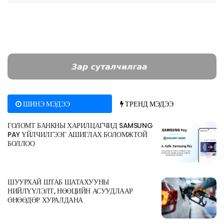
ШИНЭ МЭДЭЭ
ТРЕНД МЭДЭЭ
ГОЛОМТ БАНКНЫ ХАРИЛЦАГЧИД SAMSUNG
PAY ҮЙЛЧИЛГЭЭГ АШИГЛАХ БОЛОМЖТОЙ
БОЛЛОО
ШУУРХАЙ ШТАБ ШАТАХУУНЫ
НИЙЛҮҮЛЭЛТ, НӨӨЦИЙН АСУУДЛААР
ӨНӨӨДӨР ХУРАЛДАНА