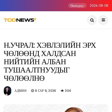
Өнөөдөр:
2026-08-08
Н.УЧРАЛ: ХЭВЛЭЛИЙН ЭРХ
ЧӨЛӨӨНД ХАЛДСАН
НИЙТИЙН АЛБАН
ТУШААЛТНУУДЫГ
ЧӨЛӨӨЛНӨ
АДМИН
6 САР 9, 2026
304