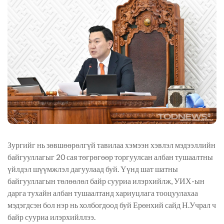
Зургийг нь зөвшөөрөлгүй тавилаа хэмээн хэвлэл мэдээллийн
байгууллагыг 20 сая төгрөгөөр торгуулсан албан тушаалтны
үйлдэл шүүмжлэл дагуулаад буй. Үүнд шат шатны
байгууллагын төлөөлөл байр сууриа илэрхийлж, УИХ-ын
дарга тухайн албан тушаалтанд хариуцлага тооцуулахаа
мэдэгдсэн бол нэр нь холбогдоод буй Ерөнхий сайд Н.Учрал ч
байр сууриа илэрхийллээ.