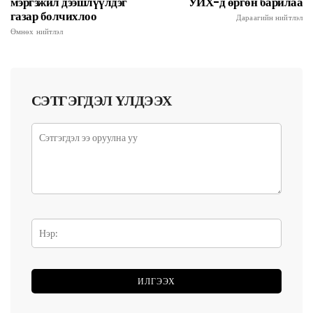
мэргэжил дээшлүүлдэг
УИХ-д өргөн барилаа
газар болчихлоо
Дараагийн нийтлэл
Өмнөх нийтлэл
СЭТГЭГДЭЛ ҮЛДЭЭХ