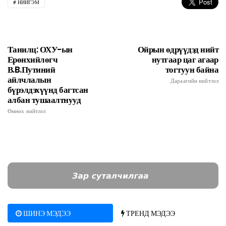
НИЙГЭМ
Танилц: ОХУ-ын
Ойрын өдрүүдэд нийт
Ерөнхийлөгч
нутгаар цаг агаар
В.B.Путиний
тогтуун байна
айлчлалын
Дараагийн нийтлэл
бүрэлдэхүүнд багтсан
албан тушаалтнууд
Өмнөх нийтлэл
ШИНЭ МЭДЭЭ
ТРЕНД МЭДЭЭ