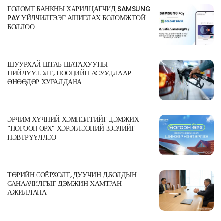
ГОЛОМТ БАНКНЫ ХАРИЛЦАГЧИД SAMSUNG
PAY ҮЙЛЧИЛГЭЭГ АШИГЛАХ БОЛОМЖТОЙ
БОЛЛОО
ШУУРХАЙ ШТАБ ШАТАХУУНЫ
НИЙЛҮҮЛЭЛТ, НӨӨЦИЙН АСУУДЛААР
ӨНӨӨДӨР ХУРАЛДАНА
ЭРЧИМ ХҮЧНИЙ ХЭМНЭЛТИЙГ ДЭМЖИХ
“НОГООН ӨРХ” ХЭРЭГЛЭЭНИЙ ЗЭЭЛИЙГ
НЭВТРҮҮЛЛЭЭ
ТӨРИЙН СОЁРХОЛТ, ДУУЧИН Д.БОЛДЫН
САНААЧИЛГЫГ ДЭМЖИН ХАМТРАН
АЖИЛЛАНА