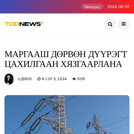
Өнөөдөр:
2026-08-09
МАРГААШ ДӨРВӨН ДҮҮРЭГТ
ЦАХИЛГААН ХЯЗГААРЛАНА
АДМИН
9 САР 3, 2024
505