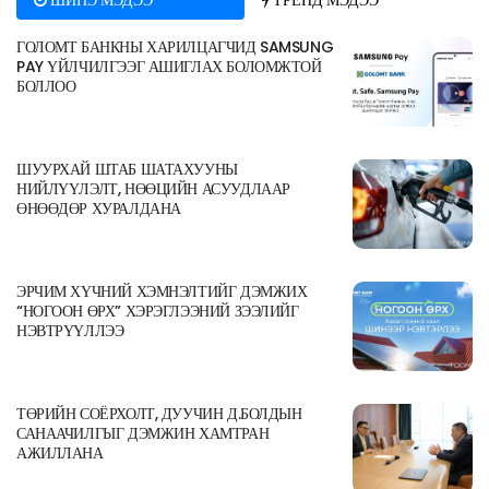
ГОЛОМТ БАНКНЫ ХАРИЛЦАГЧИД SAMSUNG
PAY ҮЙЛЧИЛГЭЭГ АШИГЛАХ БОЛОМЖТОЙ
БОЛЛОО
ШУУРХАЙ ШТАБ ШАТАХУУНЫ
НИЙЛҮҮЛЭЛТ, НӨӨЦИЙН АСУУДЛААР
ӨНӨӨДӨР ХУРАЛДАНА
ЭРЧИМ ХҮЧНИЙ ХЭМНЭЛТИЙГ ДЭМЖИХ
“НОГООН ӨРХ” ХЭРЭГЛЭЭНИЙ ЗЭЭЛИЙГ
НЭВТРҮҮЛЛЭЭ
ТӨРИЙН СОЁРХОЛТ, ДУУЧИН Д.БОЛДЫН
САНААЧИЛГЫГ ДЭМЖИН ХАМТРАН
АЖИЛЛАНА