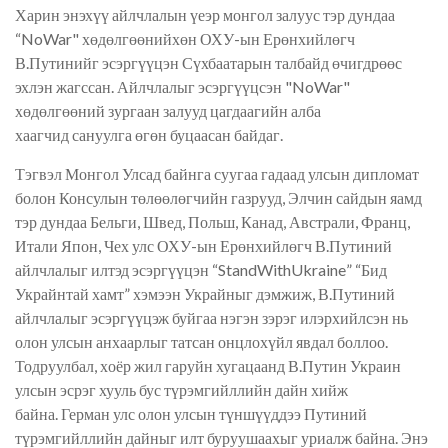
Харин энэхүү айлчлалын үеэр
монгол залуус тэр дундаа
“
NoWar" хөдөлгөөнийхөн ОХУ-ын
Е
рөнхийлөгч
В.Путинийг эсэргүүцэ
н
Сүхбаатарын талбайд өчигдрөөс
эхлэн жагссан.
А
йлчлалыг эсэргүүцсэн "NoWar"
хөдөлгөөний зургаан
залууд
цагдаагийн алба
хаагчид
сануулга өгөн буцаасан
бай
даг
.
Тэгвэл Монгол Улсад байнга суугаа гадаад улсын дипломат
болон Консулын төлөөлөгчийн газрууд, Элчин сайдын яамд
тэр дундаа Бельги, Швед, Польш, Канад, Австрали, Франц,
Итали Япон, Чех улс ОХУ-ын Ерөнхийлөгч В.Путиний
айлчлалыг илтэд эсэргүүцэн “
StandWithUkraine
” “Бид
Украйнтай хамт” хэмээн Украйныг дэмжиж, В.Путиний
айлчлалыг эсэргүүцэж буйгаа нэгэн зэрэг илэрхийлсэн нь
олон улсын анхаарлыг татсан онцлохүйл явдал боллоо.
Тодруулбал, х
оёр жил гаруйн хугацаанд
В.
Путин Украин
улсын эсрэг хууль бус түрэмгийллийн дайн хийж
байна
.
Герман улс олон улсын түншүүддээ Путиний
түрэмгийллийн дайныг илт буруушаахыг уриалж байна. Энэ