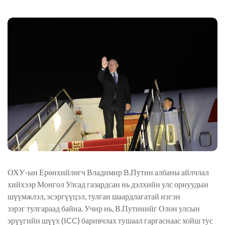
ОХУ-ын Ерөнхийлөгч Владимир В.Путин албаны айлчлал
хийхээр Монгол Улсад газардсан нь дэлхийн улс орнуудын
шүүмжлэл, эсэргүүцэл
, тулган шаардлагатай нэгэн
зэрэг
тул
гар
аад байна. Учир нь, В.Путинийг Олон улсын
эрүүгийн шүүх (ICC) баривчлах тушаал гаргаснаас хойш тус