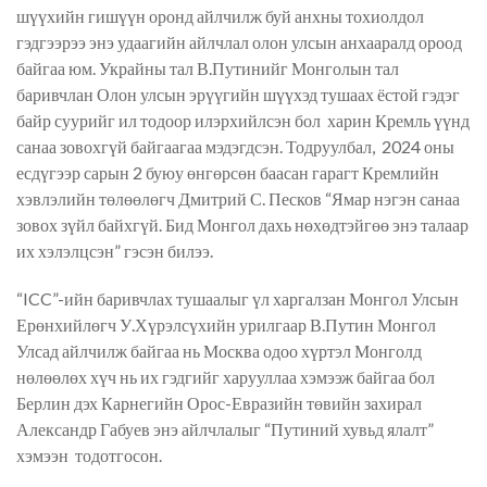
шүүхийн гишүүн оронд айлчилж буй анхны тохиолдол
гэдгээрээ энэ удаагийн айлчлал
олон улсын
анхааралд ороод
бай
гаа юм
. Украйны тал В.Путинийг Монголын тал
баривчлан Олон улсын эрүүгийн шүүхэд тушаах ёстой гэдэг
байр суурийг ил тодоор илэрхийл
сэн бол
х
арин Кремль үүнд
санаа зовохгүй байгаагаа мэдэгдсэн. Тодруулбал, 2024 оны
есдүгээр сарын 2 буюу өнгөрсөн баасан гарагт Кремлийн
хэвлэлийн төлөөлөгч Дмитрий С. Песков “Ямар нэгэн санаа
зовох зүйл байхгүй. Бид Монгол дахь нөхөдтэйгөө энэ талаар
их хэлэлцсэн” гэсэн билээ.
“ICC”-ийн баривчлах тушаалыг үл харгалзан Монгол Улсын
Ерөнхийлөгч У.Хүрэлсүхийн урилгаар В.Путин Монгол
Улсад айлчилж байгаа нь Москва одоо хүртэл Монголд
нөлөөлөх хүч нь их гэдгийг харууллаа хэмээж байгаа бол
Берлин дэх Карнегийн Орос-Евразийн төвийн захирал
Александр Габуев энэ айлчлалыг “Путиний хувьд ялалт”
хэмээн тодо
тгосон.