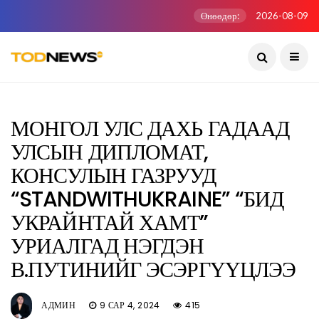
Өнөөдөр:
2026-08-09
МОНГОЛ УЛС ДАХЬ ГАДААД
УЛСЫН ДИПЛОМАТ,
КОНСУЛЫН ГАЗРУУД
“STANDWITHUKRAINE” “БИД
УКРАЙНТАЙ ХАМТ”
УРИАЛГАД НЭГДЭН
В.ПУТИНИЙГ ЭСЭРГҮҮЦЛЭЭ
АДМИН
9 САР 4, 2024
415