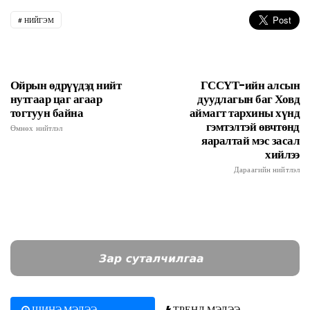
НИЙГЭМ
Ойрын өдрүүдэд нийт
ГССҮТ-ийн алсын
нутгаар цаг агаар
дуудлагын баг Ховд
тогтуун байна
аймагт тархины хүнд
гэмтэлтэй өвчтөнд
Өмнөх нийтлэл
яаралтай мэс засал
хийлээ
Дараагийн нийтлэл
ШИНЭ МЭДЭЭ
ТРЕНД МЭДЭЭ