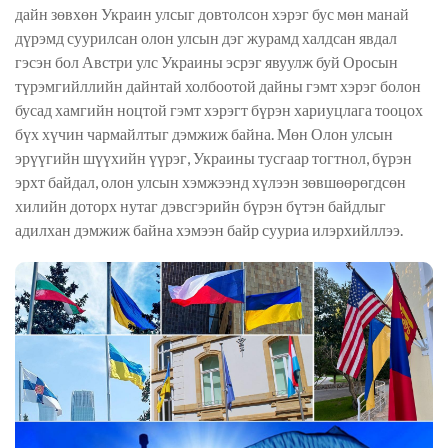
дайн зөвхөн Украин улсыг довтолсон хэрэг бус мөн манай
дүрэмд суурилсан олон улсын дэг журамд халдсан явдал
гэсэн бол
Австри улс Украины эсрэг явуулж буй Оросын
түрэмгийллийн дайнтай холбоотой дайны гэмт хэрэг болон
бусад хамгийн ноцтой гэмт хэрэгт бүрэн хариуцлага тооцох
бүх хүчин чармайлтыг дэмжиж байна.
М
өн Олон улсын
эрүүгийн шүүхийн үүрэг, Украины тусгаар тогтнол, бүрэн
эрхт байдал, олон улсын хэмжээнд хүлээн зөвшөөрөгдсөн
хилийн доторх нутаг дэвсгэрийн бүрэн бүтэн байдлыг
адилхан дэмжиж байна
хэмээн байр сууриа илэрхийллээ.