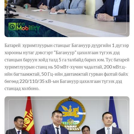
Батарей хуримтлуурын станцыг Багануур дүүргийн 1 дүгээр
хорооны нутаг дэвсгэрт “Багануур” цахилгаан түгээх дэд
станцын баруун хойд талд 5 га талбайд барих юм. Тус батарей
хуримтлуурын станц нь 50 мВт-хүчин чадалтай, 200 мВт.ц-
ийн багтаамжтай, 50 Гц-ийн давтамжтай гурван фазтай байх
бөгөөд 220/110/35 кВ-ын Багануур цахилгаан түгээх дэд
станцад холбоно.