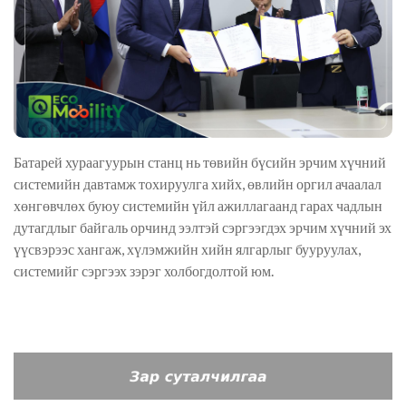
Батарей хураагуурын станц нь төвийн бүсийн эрчим хүчний
системийн давтамж тохируулга хийх, өвлийн оргил ачаалал
хөнгөвчлөх буюу системийн үйл ажиллагаанд гарах чадлын
дутагдлыг байгаль орчинд ээлтэй сэргээгдэх эрчим хүчний эх
үүсвэрээс хангаж, хүлэмжийн хийн ялгарлыг бууруулах,
системийг сэргээх зэрэг холбогдолтой юм.