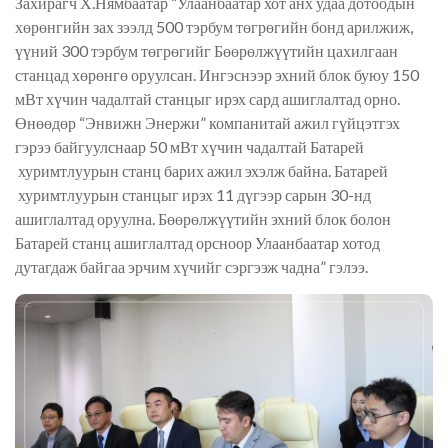
Захирагч Х.Нямбаатар “Улаанбаатар хот анх удаа дотоодын
хөрөнгийн зах зээлд 500 тэрбум төгрөгийн бонд арилжиж,
үүний 300 тэрбум төгрөгийг Бөөрөлжүүтийн цахилгаан
станцад хөрөнгө оруулсан. Ингэснээр эхний блок буюу 150
мВт хүчин чадалтай станцыг ирэх сард ашиглалтад орно.
Өнөөдөр “Энвижн Энержи” компанитай ажил гүйцэтгэх
гэрээ байгуулснаар 50 мВт хүчин чадалтай Батарей
хуримтлуурын станц барих ажил эхэлж байна. Батарей
хуримтлуурын станцыг ирэх 11 дүгээр сарын 30-нд
ашиглалтад оруулна. Бөөрөлжүүтийн эхний блок болон
Батарей станц ашиглалтад орсноор Улаанбаатар хотод
дутагдаж байгаа эрчим хүчийг сэргээж чадна” гэлээ.