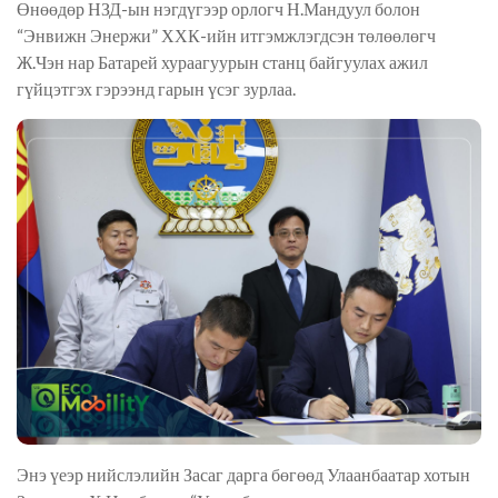
Өнөөдөр НЗД-ын нэгдүгээр орлогч Н.Мандуул болон
“Энвижн Энержи” ХХК-ийн итгэмжлэгдсэн төлөөлөгч
Ж.Чэн нар Батарей хураагуурын станц байгуулах ажил
гүйцэтгэх гэрээнд гарын үсэг зурлаа.
Энэ үеэр нийслэлийн Засаг дарга бөгөөд Улаанбаатар хотын