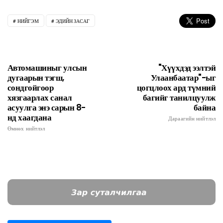
НИЙГЭМ
ЭДИЙН ЗАСАГ
Автомашиныг улсын
"Хүүхдэд ээлтэй
дугаарын тэгш,
Улаанбаатар"-ыг
сондгойгоор
цогцлоох ард түмний
хязгаарлах санал
багийг танилцуулж
асуулга энэ сарын 8-
байна
нд хаагдана
Дараагийн нийтлэл
Өмнөх нийтлэл