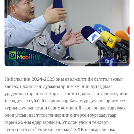
Нийслэлийн 2024-2025 оны өвөлжилтийн бэлтгэл ажлыг
хангах, цахилгаан, дулааны эрчим хүчний дутагдлаас
урьдчилан сэргийлэх, хэрэглэгчийн цахилгаан эрчим хүчийг
тасалдуулахгүй байх зорилгоор Багануур дүүрэгт эрчим хүч
хуримтлуурын станц барих компанийг сонгон шалгаруулах
олон улсын нээлттэй тендерийг өнгөрсөн зургаадугаар
сарын 26-ны өдөр зарласан. Уг олон улсын тендерт
гүйцэтгэгчээр “Энвижн Энержи” ХХК шалгарсан юм.