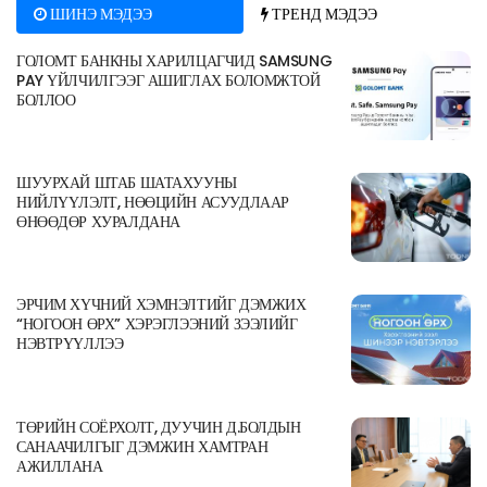
ШИНЭ МЭДЭЭ
ТРЕНД МЭДЭЭ
ГОЛОМТ БАНКНЫ ХАРИЛЦАГЧИД SAMSUNG
PAY ҮЙЛЧИЛГЭЭГ АШИГЛАХ БОЛОМЖТОЙ
БОЛЛОО
ШУУРХАЙ ШТАБ ШАТАХУУНЫ
НИЙЛҮҮЛЭЛТ, НӨӨЦИЙН АСУУДЛААР
ӨНӨӨДӨР ХУРАЛДАНА
ЭРЧИМ ХҮЧНИЙ ХЭМНЭЛТИЙГ ДЭМЖИХ
“НОГООН ӨРХ” ХЭРЭГЛЭЭНИЙ ЗЭЭЛИЙГ
НЭВТРҮҮЛЛЭЭ
ТӨРИЙН СОЁРХОЛТ, ДУУЧИН Д.БОЛДЫН
САНААЧИЛГЫГ ДЭМЖИН ХАМТРАН
АЖИЛЛАНА