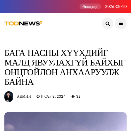
Өнөөдөр:
2026-08-10
БАГА НАСНЫ ХҮҮХДИЙГ
МАЛД ЯВУУЛАХГҮЙ БАЙХЫГ
ОНЦГОЙЛОН АНХААРУУЛЖ
БАЙНА
АДМИН
11 САР 8, 2024
321