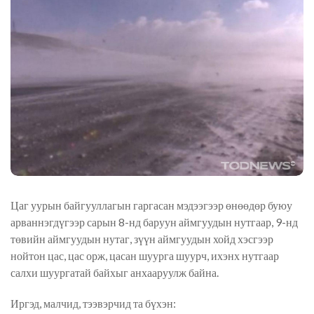
Цаг уурын байгууллагын гаргасан мэдээгээр өнөөдөр буюу
арваннэгдүгээр сарын 8-нд баруун аймгуудын нутгаар, 9-нд
төвийн аймгуудын нутаг, зүүн аймгуудын хойд хэсгээр
нойтон цас, цас орж, цасан шуурга шуурч, ихэнх нутгаар
салхи шуургатай байхыг анхааруулж байна.
Иргэд, малчид, тээвэрчид та бүхэн: