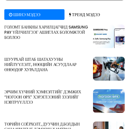
ШИНЭ МЭДЭЭ
ТРЕНД МЭДЭЭ
ГОЛОМТ БАНКНЫ ХАРИЛЦАГЧИД SAMSUNG
PAY ҮЙЛЧИЛГЭЭГ АШИГЛАХ БОЛОМЖТОЙ
БОЛЛОО
ШУУРХАЙ ШТАБ ШАТАХУУНЫ
НИЙЛҮҮЛЭЛТ, НӨӨЦИЙН АСУУДЛААР
ӨНӨӨДӨР ХУРАЛДАНА
ЭРЧИМ ХҮЧНИЙ ХЭМНЭЛТИЙГ ДЭМЖИХ
“НОГООН ӨРХ” ХЭРЭГЛЭЭНИЙ ЗЭЭЛИЙГ
НЭВТРҮҮЛЛЭЭ
ТӨРИЙН СОЁРХОЛТ, ДУУЧИН Д.БОЛДЫН