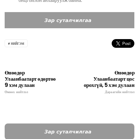
НИЙГЭМ
Өнөөдөр
Өнөөдөр
Улаанбаатарт өдөртөө
Улаанбаатарт цос
9 хэм дулаан
орохгүй, 5 хэм дулаан
Өмнөх нийтлэл
Дараагийн нийтлэл