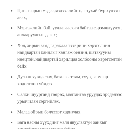
Цаг агаарын мэдээ, мэдээллийг цаг тухай бүр хүлээн
авах,
Мэргэжлийн байгууллагаас өгч байгаа сэрэмжлүүлэг,
анхааруулгыг дагах;
Хол, ойрын замд гарахдаа тээврийн хэрэгслийн
найдвартай байдлыг хангаж бензин, шатахууны
нөөцтэй, найдвартай харилцаа холбооны хэрэгсэлтэй
байх
Дулаан хувцаслах, баталгаат зам, гүүр, гармаар
хөдөлгөөн үйлдэх,
Салхи шуурганд төөрөх, малтайгаа уруудах эрсдэлээс
урьдчилан сэргийлэх,
Малаа ойрын бэлчээрт хариулах,
Бага насны хүүхдийг малд явуулахгүй байхыг
онцгойлон анхааруулж байна.