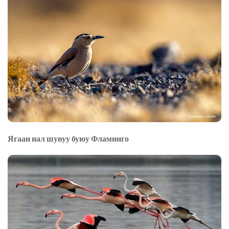
Ягаан нал шувуу буюу Фламинго