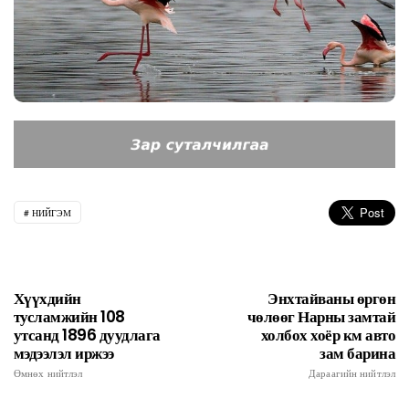
НИЙГЭМ
Хүүхдийн
Энхтайваны өргөн
тусламжийн 108
чөлөөг Нарны замтай
утсанд 1896 дуудлага
холбох хоёр км авто
мэдээлэл иржээ
зам барина
Өмнөх нийтлэл
Дараагийн нийтлэл