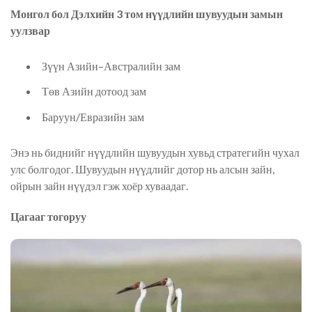
Монгол бол Дэлхийн 3 том нүүдлийн шувуудын замын
уулзвар
Зүүн Азийн–Австралийн зам
Төв Азийн дотоод зам
Баруун/Евразийн зам
Энэ нь биднийг нүүдлийн шувуудын хувьд стратегийн чухал
улс болгодог. Шувуудын нүүдлийг дотор нь алсын зайн,
ойрын зайн нүүдэл гэж хоёр хуваадаг.
Цагааг тогоруу