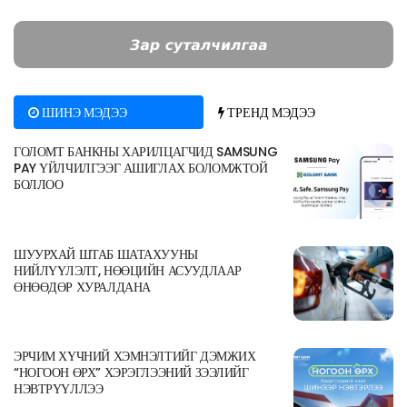
ШИНЭ МЭДЭЭ
ТРЕНД МЭДЭЭ
ГОЛОМТ БАНКНЫ ХАРИЛЦАГЧИД SAMSUNG
PAY ҮЙЛЧИЛГЭЭГ АШИГЛАХ БОЛОМЖТОЙ
БОЛЛОО
ШУУРХАЙ ШТАБ ШАТАХУУНЫ
НИЙЛҮҮЛЭЛТ, НӨӨЦИЙН АСУУДЛААР
ӨНӨӨДӨР ХУРАЛДАНА
ЭРЧИМ ХҮЧНИЙ ХЭМНЭЛТИЙГ ДЭМЖИХ
“НОГООН ӨРХ” ХЭРЭГЛЭЭНИЙ ЗЭЭЛИЙГ
НЭВТРҮҮЛЛЭЭ