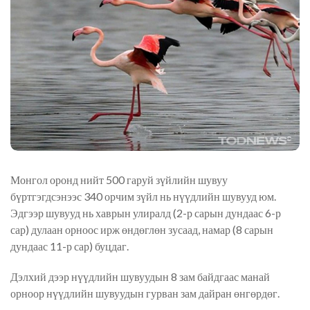
Монгол оронд нийт 500 гаруй зүйлийн шувуу
бүртгэгдсэнээс 340 орчим зүйл нь нүүдлийн шувууд юм.
Эдгээр шувууд нь хаврын улиралд (2-р сарын дундаас 6-р
сар) дулаан орноос ирж өндөглөн зусаад, намар (8 сарын
дундаас 11-р сар) буцдаг.
Дэлхий дээр нүүдлийн шувуудын 8 зам байдгаас манай
орноор нүүдлийн шувуудын гурван зам дайран өнгөрдөг.