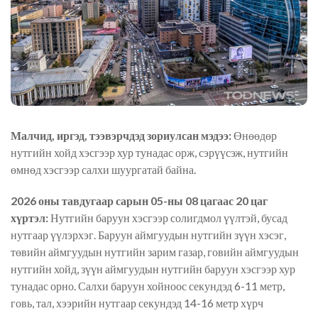
Малчид, иргэд, тээвэрчдэд зориулсан мэдээ:
Өнөөдөр
нутгийн хойд хэсгээр хур тунадас орж, сэрүүсэж, нутгийн
өмнөд хэсгээр салхи шуургатай байна.
2026 оны тавдугаар сарын 05-ны 08 цагаас 20 цаг
хүртэл:
Нутгийн баруун хэсгээр солигдмол үүлтэй, бусад
нутгаар үүлэрхэг. Баруун аймгуудын нутгийн зүүн хэсэг,
төвийн аймгуудын нутгийн зарим газар, говийн аймгуудын
нутгийн хойд, зүүн аймгуудын нутгийн баруун хэсгээр хур
тунадас орно. Салхи баруун хойноос секундэд 6-11 метр,
говь, тал, хээрийн нутгаар секундэд 14-16 метр хүрч