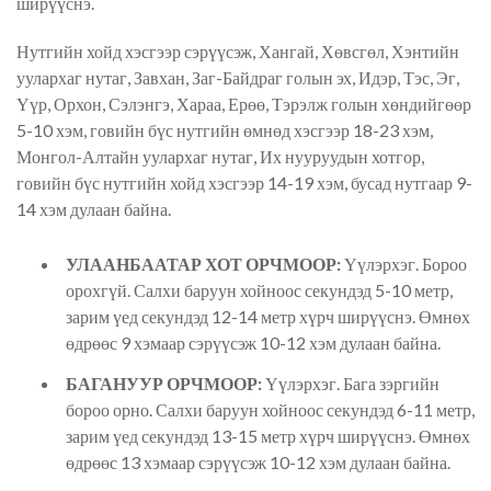
ширүүснэ.
Нутгийн хойд хэсгээр сэрүүсэж, Хангай, Хөвсгөл, Хэнтийн
уулархаг нутаг, Завхан, Заг-Байдраг голын эх, Идэр, Тэс, Эг,
Үүр, Орхон, Сэлэнгэ, Хараа, Ерөө, Тэрэлж голын хөндийгөөр
5-10 хэм, говийн бүс нутгийн өмнөд хэсгээр 18-23 хэм,
Монгол-Алтайн уулархаг нутаг, Их нууруудын хотгор,
говийн бүс нутгийн хойд хэсгээр 14-19 хэм, бусад нутгаар 9-
14 хэм дулаан байна.
УЛААНБААТАР ХОТ ОРЧМООР:
Үүлэрхэг. Бороо
орохгүй. Салхи баруун хойноос секундэд 5-10 метр,
зарим үед секундэд 12-14 метр хүрч ширүүснэ. Өмнөх
өдрөөс 9 хэмаар сэрүүсэж 10-12 хэм дулаан байна.
БАГАНУУР ОРЧМООР:
Үүлэрхэг. Бага зэргийн
бороо орно. Салхи баруун хойноос секундэд 6-11 метр,
зарим үед секундэд 13-15 метр хүрч ширүүснэ. Өмнөх
өдрөөс 13 хэмаар сэрүүсэж 10-12 хэм дулаан байна.