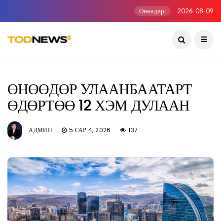
Өнөөдөр:
2026-08-09
ӨНӨӨДӨР УЛААНБААТАРТ
ӨДӨРТӨӨ 12 ХЭМ ДУЛААН
АДМИН
5 САР 4, 2026
137