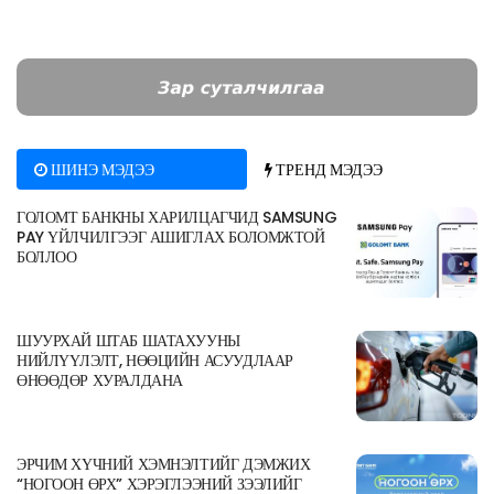
ШИНЭ МЭДЭЭ
ТРЕНД МЭДЭЭ
ГОЛОМТ БАНКНЫ ХАРИЛЦАГЧИД SAMSUNG
PAY ҮЙЛЧИЛГЭЭГ АШИГЛАХ БОЛОМЖТОЙ
БОЛЛОО
ШУУРХАЙ ШТАБ ШАТАХУУНЫ
НИЙЛҮҮЛЭЛТ, НӨӨЦИЙН АСУУДЛААР
ӨНӨӨДӨР ХУРАЛДАНА
ЭРЧИМ ХҮЧНИЙ ХЭМНЭЛТИЙГ ДЭМЖИХ
“НОГООН ӨРХ” ХЭРЭГЛЭЭНИЙ ЗЭЭЛИЙГ