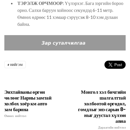
ТЭРЭЛЖ ОРЧМООР:
Үүлэрхэг. Бага зэргийн бороо
орно. Салхи баруун хойноос секундэд 6-11 метр.
Өмнөх өдрөөс 11 хэмаар сэрүүсэж 8-10 хэм дулаан
байна.
НИЙГЭМ
Энхтайваны өргөн
Монгол хэл бичгийн
чөлөөг Нарны замтай
шалгалттай
холбох хоёр км авто
холбоотой өргөдөл,
зам барина
гомдлыг энэ сарын 8-
ныг дуустал хүлээн
Өмнөх нийтлэл
авна
Дараагийн нийтлэл