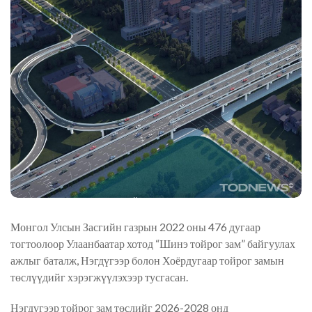
Монгол Улсын Засгийн газрын 2022 оны 476 дугаар
тогтоолоор Улаанбаатар хотод “Шинэ тойрог зам” байгуулах
ажлыг баталж, Нэгдүгээр болон Хоёрдугаар тойрог замын
төслүүдийг хэрэгжүүлэхээр тусгасан.
Нэгдүгээр тойрог зам төслийг 2026-2028 онд