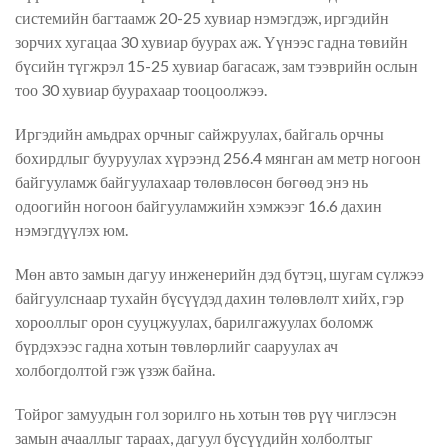
системийн багтаамж 20-25 хувиар нэмэгдэж, иргэдийн
зорчих хугацаа 30 хувиар буурах аж. Үүнээс гадна төвийн
бүсийн түгжрэл 15-25 хувиар багасаж, зам тээврийн ослын
тоо 30 хувиар буурахаар тооцоолжээ.
Иргэдийн амьдрах орчныг сайжруулах, байгаль орчны
бохирдлыг бууруулах хүрээнд 256.4 мянган ам метр ногоон
байгууламж байгуулахаар төлөвлөсөн бөгөөд энэ нь
одоогийн ногоон байгууламжийн хэмжээг 16.6 дахин
нэмэгдүүлэх юм.
Мөн авто замын дагуу инженерийн дэд бүтэц, шугам сүлжээ
байгуулснаар тухайн бүсүүдэд дахин төлөвлөлт хийх, гэр
хорооллыг орон сууцжуулах, барилгажуулах боломж
бүрдэхээс гадна хотын төвлөрлийг сааруулах ач
холбогдолтой гэж үзэж байна.
Тойрог замуудын гол зорилго нь хотын төв рүү чиглэсэн
замын ачааллыг тараах, дагуул бүсүүдийн холболтыг