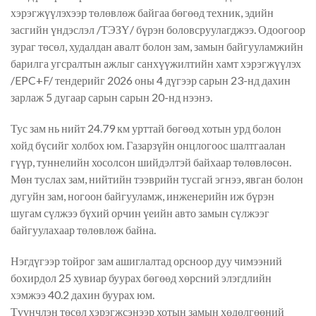
хэрэгжүүлэхээр төлөвлөж байгаа бөгөөд техник, эдийн
засгийн үндэслэл /ТЭЗҮ/ бүрэн боловсруулагджээ. Одоогоор
зураг төсөл, худалдан авалт болон зам, замын байгууламжийн
барилга угсралтын ажлыг санхүүжилтийн хамт хэрэгжүүлэх
/EPC+F/ тендерийг 2026 оны 4 дүгээр сарын 23-нд дахин
зарлаж 5 дугаар сарын сарын 20-нд нээнэ.
Тус зам нь нийт 24.79 км урттай бөгөөд хотын урд болон
хойд бүсийг холбох юм. Газарзүйн онцлогоос шалтгаалан
гүүр, туннелийн хосолсон шийдэлтэй байхаар төлөвлөсөн.
Мөн туслах зам, нийтийн тээврийн тусгай эгнээ, явган болон
дугуйн зам, ногоон байгууламж, инженерийн иж бүрэн
шугам сүлжээ бүхий орчин үеийн авто замын сүлжээг
байгуулахаар төлөвлөж байна.
Нэгдүгээр тойрог зам ашиглалтад орсноор дуу чимээний
бохирдол 25 хувиар буурах бөгөөд хөрсний элэгдлийн
хэмжээ 40.2 дахин буурах юм.
Түүнчлэн төсөл хэрэгжсэнээр хотын замын хөдөлгөөний