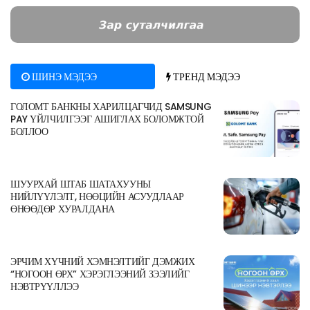
ШИНЭ МЭДЭЭ
ТРЕНД МЭДЭЭ
ГОЛОМТ БАНКНЫ ХАРИЛЦАГЧИД SAMSUNG
PAY ҮЙЛЧИЛГЭЭГ АШИГЛАХ БОЛОМЖТОЙ
БОЛЛОО
ШУУРХАЙ ШТАБ ШАТАХУУНЫ
НИЙЛҮҮЛЭЛТ, НӨӨЦИЙН АСУУДЛААР
ӨНӨӨДӨР ХУРАЛДАНА
ЭРЧИМ ХҮЧНИЙ ХЭМНЭЛТИЙГ ДЭМЖИХ
“НОГООН ӨРХ” ХЭРЭГЛЭЭНИЙ ЗЭЭЛИЙГ
НЭВТРҮҮЛЛЭЭ