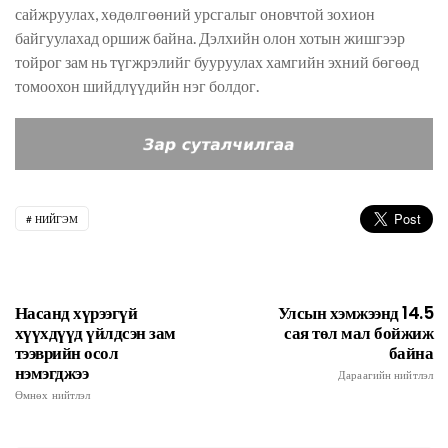
сайжруулах, хөдөлгөөний урсгалыг оновчтой зохион
байгуулахад оршиж байна. Дэлхийн олон хотын жишгээр
тойрог зам нь түгжрэлийг бууруулах хамгийн эхний бөгөөд
томоохон шийдлүүдийн нэг болдог.
НИЙГЭМ
Насанд хүрээгүй
Улсын хэмжээнд 14.5
хүүхдүүд үйлдсэн зам
сая төл мал бойжиж
тээврийн осол
байна
нэмэгджээ
Дараагийн нийтлэл
Өмнөх нийтлэл