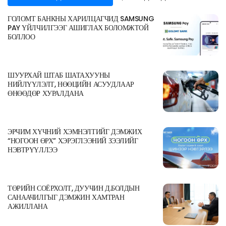
ГОЛОМТ БАНКНЫ ХАРИЛЦАГЧИД SAMSUNG
PAY ҮЙЛЧИЛГЭЭГ АШИГЛАХ БОЛОМЖТОЙ
БОЛЛОО
ШУУРХАЙ ШТАБ ШАТАХУУНЫ
НИЙЛҮҮЛЭЛТ, НӨӨЦИЙН АСУУДЛААР
ӨНӨӨДӨР ХУРАЛДАНА
ЭРЧИМ ХҮЧНИЙ ХЭМНЭЛТИЙГ ДЭМЖИХ
“НОГООН ӨРХ” ХЭРЭГЛЭЭНИЙ ЗЭЭЛИЙГ
НЭВТРҮҮЛЛЭЭ
ТӨРИЙН СОЁРХОЛТ, ДУУЧИН Д.БОЛДЫН
САНААЧИЛГЫГ ДЭМЖИН ХАМТРАН
АЖИЛЛАНА