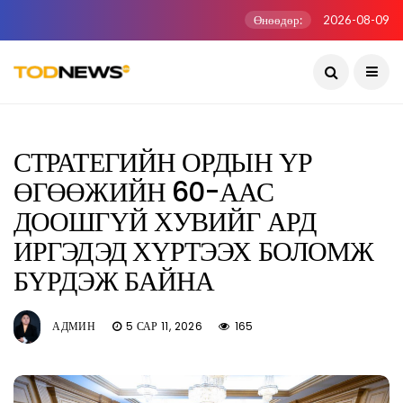
Өнөөдөр:
2026-08-09
СТРАТЕГИЙН ОРДЫН ҮР
ӨГӨӨЖИЙН 60-ААС
ДООШГҮЙ ХУВИЙГ АРД
ИРГЭДЭД ХҮРТЭЭХ БОЛОМЖ
БҮРДЭЖ БАЙНА
АДМИН
5 САР 11, 2026
165