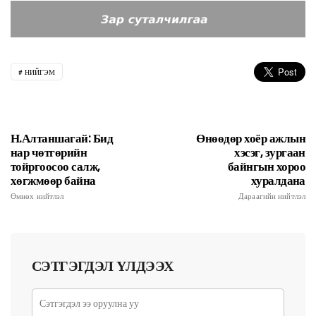
НИЙГЭМ
Н.Алтаншагай: Бид
Өнөөдөр хоёр ажлын
нар чөтгөрийн
хэсэг, зургаан
тойргоосоо салж,
байнгын хороо
хөгжмөөр байна
хуралдана
Өмнөх нийтлэл
Дараагийн нийтлэл
СЭТГЭГДЭЛ ҮЛДЭЭХ