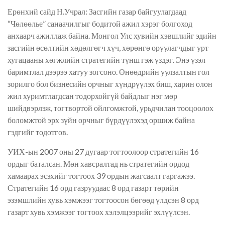
Ерөнхий сайд Н.Учрал: Засгийн газар байгуулагдаад
“Чөлөөлье” санаачилгыг бодитой ажил хэрэг болгоход
анхаарч ажиллаж байна. Монгол Улс хувийн хэвшлийг эдийн
засгийн өсөлтийн хөдөлгөгч хүч, хөрөнгө оруулагчдыг урт
хугацааны хөгжлийн стратегийн түнш гэж үздэг. Энэ үзэл
баримтлал дээрээ хатуу зогсоно. Өнөөдрийн уулзалтын гол
зорилго бол бизнесийн орчныг хүндрүүлэх биш, харин олон
жил хуримтлагдсан тодорхойгүй байдлыг нэг мөр
шийдвэрлэж, тогтвортой ойлгомжтой, урьдчилан тооцоолох
боломжтой эрх зүйн орчныг бүрдүүлэхэд оршиж байна
гэдгийг тодотгов.
УИХ-ын 2007 оны 27 дугаар тогтоолоор стратегийн 16
ордыг баталсан. Мөн хавсралтад нь стратегийн ордод
хамаарах эсэхийг тогтоох 39 ордын жагсаалт гаргажээ.
Стратегийн 16 орд газруудаас 8 орд газарт төрийн
эзэмшлийн хувь хэмжээг тогтоосон бөгөөд үлдсэн 8 орд
газарт хувь хэмжээг тогтоох хэлэлцээрийг эхлүүлсэн.