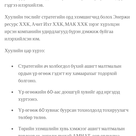
гэдгээ илэрхийлэв.
Хуулийн төслийг стратегийн орд эзэмшигчид болох Энержи
ресурс ХХК, Ачит Ихт ХХК, МАК ХХК зэрэг хүрэлцэн
ирсэн компанийн удирдлагууд бүрэн дэмжиж буйгаа
илэрхийлсэн юм.
Хуулийн цар хүрээ:
Стратегийн ач холбогдол бүхий ашигт малтмалын
ордын үр өгөөж гэдэгт юу хамаарахыг тодорхой
болгоно.
Үр өгөөжийн 60-аас доошгүй хувийг ард иргэдэд
хүртээнэ.
Үр өгөөж 60 хувиас буурсан тохиолдолд тохируулагч
төлбөр төлнө.
Төрийн эзэмшлийн хувь хэмжээг ашигт малтмалын
төрлөөр нь ангилж тусгай АМНАТ-өөр орлуулна.