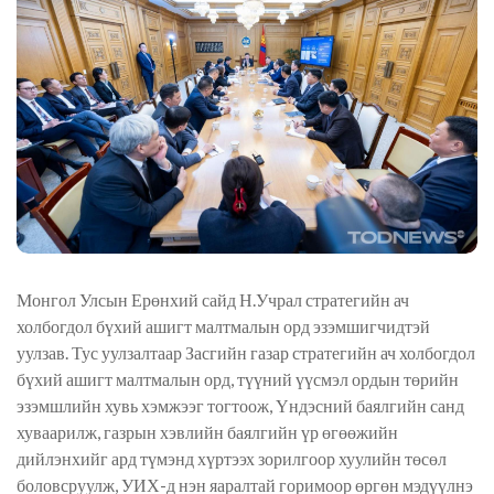
Монгол Улсын Ерөнхий сайд Н.Учрал стратегийн ач
холбогдол бүхий ашигт малтмалын орд эзэмшигчидтэй
уулзав. Тус уулзалтаар Засгийн газар стратегийн ач холбогдол
бүхий ашигт малтмалын орд, түүний үүсмэл ордын төрийн
эзэмшлийн хувь хэмжээг тогтоож, Үндэсний баялгийн санд
хуваарилж, газрын хэвлийн баялгийн үр өгөөжийн
дийлэнхийг ард түмэнд хүртээх зорилгоор хуулийн төсөл
боловсруулж, УИХ-д нэн яаралтай горимоор өргөн мэдүүлнэ