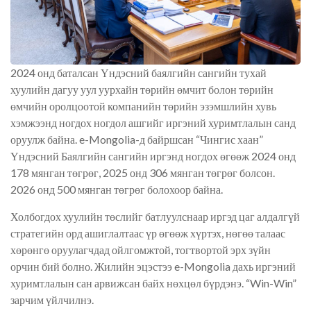
2024 онд баталсан Үндэсний баялгийн сангийн тухай
хуулийн дагуу уул уурхайн төрийн өмчит болон төрийн
өмчийн оролцоотой компанийн төрийн эзэмшлийн хувь
хэмжээнд ногдох ногдол ашгийг иргэний хуримтлалын санд
оруулж байна. e-Mongolia-д байршсан “Чингис хаан”
Үндэсний Баялгийн сангийн иргэнд ногдох өгөөж 2024 онд
178 мянган төгрөг, 2025 онд 306 мянган төгрөг болсон.
2026 онд 500 мянган төгрөг болохоор байна.
Холбогдох хуулийн төслийг батлуулснаар иргэд цаг алдалгүй
стратегийн орд ашиглалтаас үр өгөөж хүртэх, нөгөө талаас
хөрөнгө оруулагчдад ойлгомжтой, тогтвортой эрх зүйн
орчин бий болно. Жилийн эцэстээ e-Mongolia дахь иргэний
хуримтлалын сан арвижсан байх нөхцөл бүрдэнэ. “Win-Win”
зарчим үйлчилнэ.