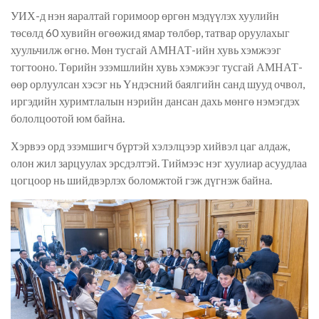
УИХ-д нэн яаралтай горимоор өргөн мэдүүлэх хуулийн
төсөлд 60 хувийн өгөөжид ямар төлбөр, татвар оруулахыг
хуульчилж өгнө. Мөн тусгай АМНАТ-ийн хувь хэмжээг
тогтооно. Төрийн эзэмшлийн хувь хэмжээг тусгай АМНАТ-
өөр орлуулсан хэсэг нь Үндэсний баялгийн санд шууд очвол,
иргэдийн хуримтлалын нэрийн дансан дахь мөнгө нэмэгдэх
бололцоотой юм байна.
Хэрвээ орд эзэмшигч бүртэй хэлэлцээр хийвэл цаг алдаж,
олон жил зарцуулах эрсдэлтэй. Тиймээс нэг хуулиар асуудлаа
цогцоор нь шийдвэрлэх боломжтой гэж дүгнэж байна.