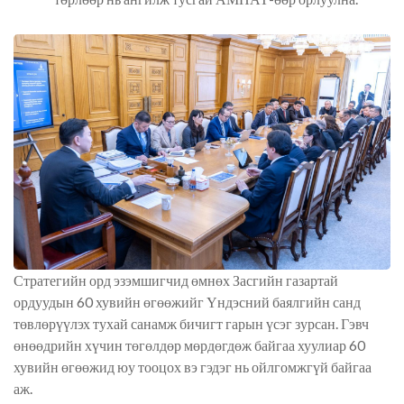
Стратегийн орд эзэмшигчид өмнөх Засгийн газартай
ордуудын 60 хувийн өгөөжийг Үндэсний баялгийн санд
төвлөрүүлэх тухай санамж бичигт гарын үсэг зурсан. Гэвч
өнөөдрийн хүчин төгөлдөр мөрдөгдөж байгаа хуулиар 60
хувийн өгөөжид юу тооцох вэ гэдэг нь ойлгомжгүй байгаа
аж.