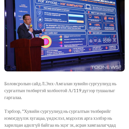
Боловсролын сайд Л.Энх-Амгалан хувийн сургуулиуд нь
сургалтын төлбөртэй холбоотой А/119 дүгээр тушаалыг
гаргалаа.
Тэрбээр, "Хувийн сургуулиуд нь сургалтын төлбөрийг
нэмэгдүүлэх хугацаа, үндэслэл, мэдээлэх арга хэлбэр нь
харилцан адилгүй байгаа нь эцэг эх, асран хамгаалагчдад