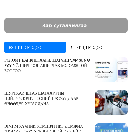
ШИНЭ МЭДЭЭ
ТРЕНД МЭДЭЭ
ГОЛОМТ БАНКНЫ ХАРИЛЦАГЧИД SAMSUNG
PAY ҮЙЛЧИЛГЭЭГ АШИГЛАХ БОЛОМЖТОЙ
БОЛЛОО
ШУУРХАЙ ШТАБ ШАТАХУУНЫ
НИЙЛҮҮЛЭЛТ, НӨӨЦИЙН АСУУДЛААР
ӨНӨӨДӨР ХУРАЛДАНА
ЭРЧИМ ХҮЧНИЙ ХЭМНЭЛТИЙГ ДЭМЖИХ
“НОГООН ӨРХ” ХЭРЭГЛЭЭНИЙ ЗЭЭЛИЙГ