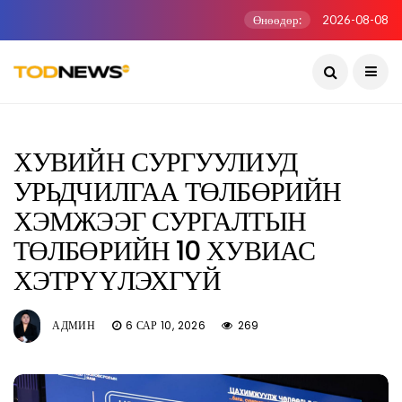
Өнөөдөр:
2026-08-08
ХУВИЙН СУРГУУЛИУД
УРЬДЧИЛГАА ТӨЛБӨРИЙН
ХЭМЖЭЭГ СУРГАЛТЫН
ТӨЛБӨРИЙН 10 ХУВИАС
ХЭТРҮҮЛЭХГҮЙ
АДМИН
6 САР 10, 2026
269