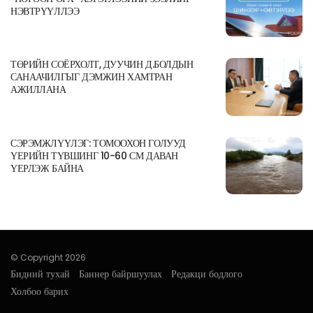
НЭВТРҮҮЛЛЭЭ
ТӨРИЙН СОЁРХОЛТ, ДУУЧИН Д.БОЛДЫН
САНААЧИЛГЫГ ДЭМЖИН ХАМТРАН
АЖИЛЛАНА
СЭРЭМЖЛҮҮЛЭГ: ТОМООХОН ГОЛУУД
ҮЕРИЙН ТҮВШИНГ 10-60 СМ ДАВАН
ҮЕРЛЭЖ БАЙНА
© Copyright 2026
Бидний тухай
Баннер байршуулах
Редакци бодлого
Холбоо барих