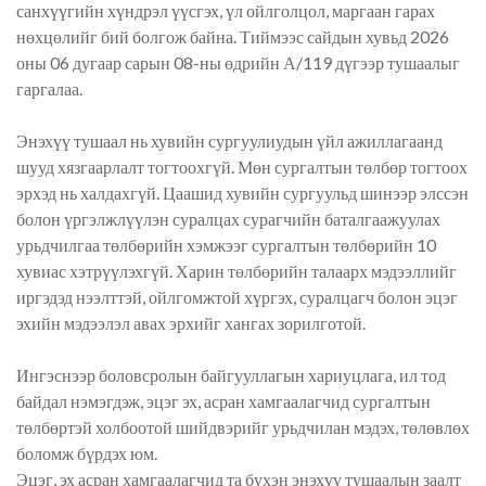
санхүүгийн хүндрэл үүсгэх, үл ойлголцол, маргаан гарах
нөхцөлийг бий болгож байна. Тиймээс сайдын хувьд 2026
оны 06 дугаар сарын 08-ны өдрийн А/119 дүгээр тушаалыг
гаргалаа.
Энэхүү тушаал нь хувийн сургуулиудын үйл ажиллагаанд
шууд хязгаарлалт тогтоохгүй. Мөн сургалтын төлбөр тогтоох
эрхэд нь халдахгүй. Цаашид хувийн сургуульд шинээр элссэн
болон үргэлжлүүлэн суралцах сурагчийн баталгаажуулах
урьдчилгаа төлбөрийн хэмжээг сургалтын төлбөрийн 10
хувиас хэтрүүлэхгүй. Харин төлбөрийн талаарх мэдээллийг
иргэдэд нээлттэй, ойлгомжтой хүргэх, суралцагч болон эцэг
эхийн мэдээлэл авах эрхийг хангах зорилготой.
Ингэснээр боловсролын байгууллагын хариуцлага, ил тод
байдал нэмэгдэж, эцэг эх, асран хамгаалагчид сургалтын
төлбөртэй холбоотой шийдвэрийг урьдчилан мэдэх, төлөвлөх
боломж бүрдэх юм.
Эцэг, эх асран хамгаалагчид та бүхэн энэхүү тушаалын заалт