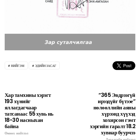
НИЙГЭМ
ЭДИЙН ЗАСАГ
Хар тамхины хэрэгт
“365 Эвдрээгүй
193 хүнийг
ирээдүйг бүтээе”
яллагдагчаар
нөлөөллийн аяны
татсанаас 55 хувь нь
хүрээнд хүүхэд
18-30 насныхан
хохирсон гэмт
байна
хэргийн гаралт 18.2
хувиар буурчээ
Өмнөх нийтлэл
Дараагийн нийтлэл