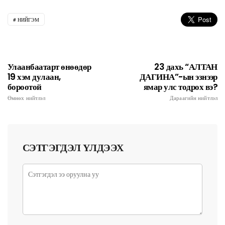
НИЙГЭМ
Улаанбаатарт өнөөдөр
23 дахь “АЛТАН
19 хэм дулаан,
ДАГИНА”-ын эзнээр
бороотой
ямар улс тодрох вэ?
Өмнөх нийтлэл
Дараагийн нийтлэл
СЭТГЭГДЭЛ ҮЛДЭЭХ