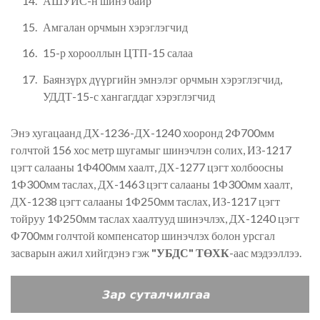
АШУИС-н шинэ байр
Амгалан орчмын хэрэглэгчид
15-р хорооллын ЦТП-15 салаа
Баянзүрх дүүргийн эмнэлэг орчмын хэрэглэгчид,
УДДТ-15-с хангагддаг хэрэглэгчид
Энэ хугацаанд ДХ-1236-ДХ-1240 хооронд 2Ф700мм
голчтой 156 хос метр шугамыг шинэчлэн солих, ИЗ-1217
цэгт салааны 1Ф400мм хаалт, ДХ-1277 цэгт холбоосны
1Ф300мм таслах, ДХ-1463 цэгт салааны 1Ф300мм хаалт,
ДХ-1238 цэгт салааны 1Ф250мм таслах, ИЗ-1217 цэгт
тойруу 1Ф250мм таслах хаалтууд шинэчлэх, ДХ-1240 цэгт
Ф700мм голчтой компенсатор шинэчлэх болон урсгал
засварын ажил хийгдэнэ гэж
"УБДС" ТӨХК
-аас мэдээллээ.