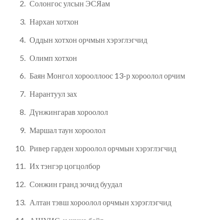
Солонгос улсын ЭСЯам
Нархан хотхон
Оддын хотхон орчмын хэрэглэгчид
Олимп хотхон
Баян Монгол хорооллоос 13-р хороолол орчим
Нарантуул зах
Дүнжингарав хороолол
Маршал таун хороолол
Ривер гарден хороолол орчмын хэрэглэгчид
Их тэнгэр цогцолбор
Сонжин гранд зочид буудал
Алтан тэвш хороолол орчмын хэрэглэгчид