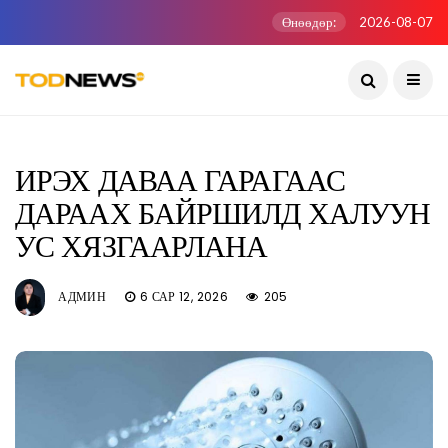
Өнөөдөр:
2026-08-07
ИРЭХ ДАВАА ГАРАГААС
ДАРААХ БАЙРШИЛД ХАЛУУН
УС ХЯЗГААРЛАНА
АДМИН
6 САР 12, 2026
205