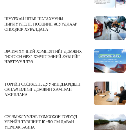
ШУУРХАЙ ШТАБ ШАТАХУУНЫ
НИЙЛҮҮЛЭЛТ, НӨӨЦИЙН АСУУДЛААР
ӨНӨӨДӨР ХУРАЛДАНА
ЭРЧИМ ХҮЧНИЙ ХЭМНЭЛТИЙГ ДЭМЖИХ
“НОГООН ӨРХ” ХЭРЭГЛЭЭНИЙ ЗЭЭЛИЙГ
НЭВТРҮҮЛЛЭЭ
ТӨРИЙН СОЁРХОЛТ, ДУУЧИН Д.БОЛДЫН
САНААЧИЛГЫГ ДЭМЖИН ХАМТРАН
АЖИЛЛАНА
СЭРЭМЖЛҮҮЛЭГ: ТОМООХОН ГОЛУУД
ҮЕРИЙН ТҮВШИНГ 10-60 СМ ДАВАН
ҮЕРЛЭЖ БАЙНА