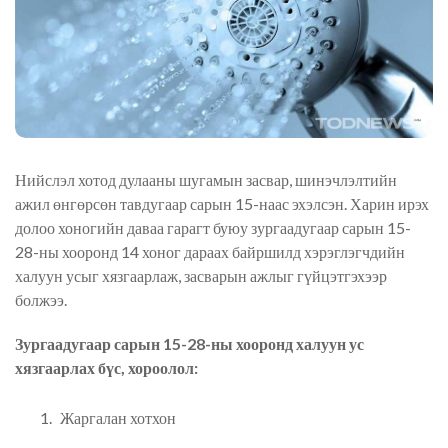
Нийслэл хотод дулааны шугамын засвар, шинэчлэлтийн
ажил өнгөрсөн тавдугаар сарын 15-наас эхэлсэн. Харин ирэх
долоо хоногийн даваа гарагт буюу зургаадугаар сарын 15-
28-ны хооронд 14 хоног дараах байршилд хэрэглэгчдийн
халуун усыг хязгаарлаж, засварын ажлыг гүйцэтгэхээр
болжээ.
Зургаадугаар сарын 15-28-ны хооронд халуун ус
хязгаарлах бүс, хороолол:
Жаргалан хотхон