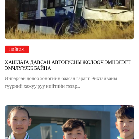
НИЙГЭМ
ХАШЛАГА ДАВСАН АВТОБУСНЫ ЖОЛООЧ ЭМНЭЛЭГТ
ЭМЧЛҮҮЛЖ БАЙНА
Өнгөрсөн долоо хоногийн баасан гарагт Энхтайваны
гүүрний хажуу руу нийтийн тээвр...