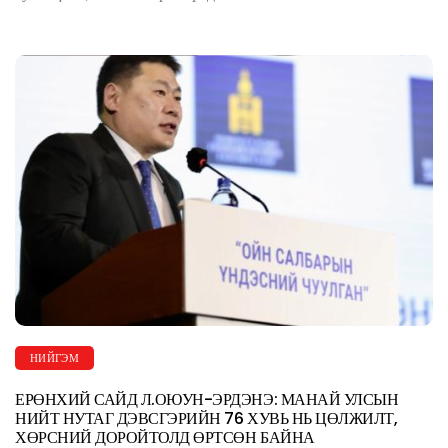
НИЙГЭМ
ЕРӨНХИЙ САЙД Л.ОЮУН-ЭРДЭНЭ: МАНАЙ УЛСЫН
НИЙТ НУТАГ ДЭВСГЭРИЙН 76 ХУВЬ НЬ ЦӨЛЖИЛТ,
ХӨРСНИЙ ДОРОЙТОЛД ӨРТСӨН БАЙНА