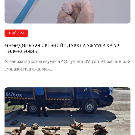
НИЙГЭМ
ӨНӨӨДӨР 5728 ИРГЭНИЙГ ДАРХЛААЖУУЛАХААР
ТӨЛӨВЛӨЖЭЭ
Улаанбаатар хотод явуулын 43, суурин 39 цэгт 91 багийн 352
эмч, ажилтан ажиллаж,...