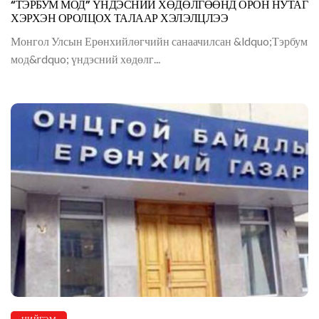
“ТЭРБУМ МОД” ҮНДЭСНИЙ ХӨДӨЛГӨӨНД ОРОН НУТАГ
ХЭРХЭН ОРОЛЦОХ ТАЛААР ХЭЛЭЛЦЛЭЭ
Монгол Улсын Ерөнхийлөгчийн санаачилсан &ldquo;Тэрбум
мод&rdquo; үндэсний хөдөлг...