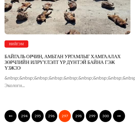
НИЙГЭМ
БАЙГАЛЬ ОРЧИН, АМЬТАН УРГАМЛЫГ ХАМГААЛАХ
ЗӨРЧЛИЙН ИЛРҮҮЛЭЛТ ҮР ДҮНТЭЙ БАЙНА ГЭЖ
ҮЗЖЭЭ
&nbsp;&nbsp;&nbsp;&nbsp;&nbsp;&nbsp;&nbsp;&nbsp;&nbsp
Экологи...
294
295
296
297
298
299
300