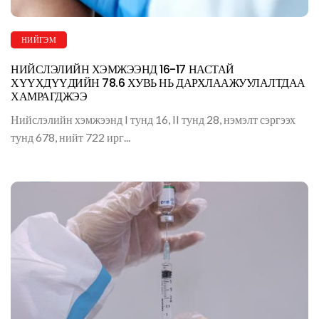
НИЙГЭМ
НИЙСЛЭЛИЙН ХЭМЖЭЭНД 16-17 НАСТАЙ
ХҮҮХДҮҮДИЙН 78.6 ХУВЬ НЬ ДАРХЛААЖУУЛАЛТДАА
ХАМРАГДЖЭЭ
Нийслэлийн хэмжээнд I тунд 16, II тунд 28, нэмэлт сэргээх
тунд 678, нийт 722 ирг...