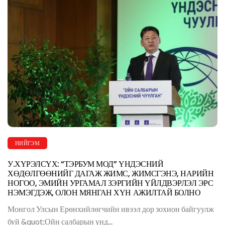
НИЙГЭМ
У.ХҮРЭЛСҮХ: “ТЭРБУМ МОД” ҮНДЭСНИЙ
ХӨДӨЛГӨӨНИЙГ ДАГАЖ ЖИМС, ЖИМСГЭНЭ, НАРИЙН
НОГОО, ЭМИЙН УРГАМАЛ ЗЭРГИЙН ҮЙЛДВЭРЛЭЛ ЭРС
НЭМЭГДЭЖ, ОЛОН МЯНГАН ХҮН АЖИЛТАЙ БОЛНО
Монгол Улсын Ерөнхийлөгчийн ивээл дор зохион байгуулж
буй &quot;Ойн салбарын үнд...