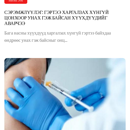
НИЙГЭМ
СЭРЭМЖЛҮҮЛЭГ: ГЭРТЭЭ ХАРГАЛЗАХ ХҮНГҮЙ
ЦОНХООР УНАХ ГЭЖ БАЙСАН ХҮҮХДҮҮДИЙГ
АВАРЧЭЭ
Бага насны хүүхдүүд харгалзах хүнгүй гэртээ байхдаа
өндрөөс унах гэж байсныг онц...