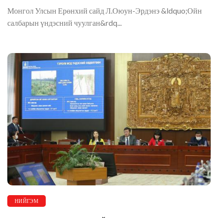
Монгол Улсын Ерөнхий сайд Л.Оюун-Эрдэнэ &ldquo;Ойн
салбарын үндэсний чуулган&rdq...
НИЙГЭМ