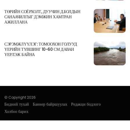
ТӨРИЙН СОЁРХОЛТ, ДУУЧИН Д.БОЛДЫН
САНААЧИЛГЫГ ДЭМЖИН ХАМТРАН
АЖИЛЛАНА
СЭРЭМЖЛҮҮЛЭГ: ТОМООХОН ГОЛУУД
ҮЕРИЙН ТҮВШИНГ 10-60 СМ ДАВАН
ҮЕРЛЭЖ БАЙНА
© Copyright 2026
Бидний тухай
Баннер байршуулах
Редакци бодлого
Холбоо барих