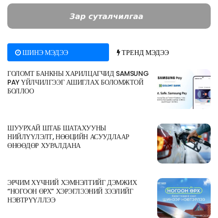
ШИНЭ МЭДЭЭ
ТРЕНД МЭДЭЭ
ГОЛОМТ БАНКНЫ ХАРИЛЦАГЧИД SAMSUNG
PAY ҮЙЛЧИЛГЭЭГ АШИГЛАХ БОЛОМЖТОЙ
БОЛЛОО
ШУУРХАЙ ШТАБ ШАТАХУУНЫ
НИЙЛҮҮЛЭЛТ, НӨӨЦИЙН АСУУДЛААР
ӨНӨӨДӨР ХУРАЛДАНА
ЭРЧИМ ХҮЧНИЙ ХЭМНЭЛТИЙГ ДЭМЖИХ
“НОГООН ӨРХ” ХЭРЭГЛЭЭНИЙ ЗЭЭЛИЙГ
НЭВТРҮҮЛЛЭЭ