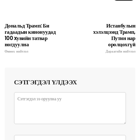
Дональд Трамп: Би
Истанбулын
гадаадын кинонуудад
хэлэлцээнд Трамп,
100 xувийн татвар
Путин нар
ногдуулна
оролцохгүй
Өмнөх нийтлэл
Дараагийн нийтлэл
СЭТГЭГДЭЛ ҮЛДЭЭХ