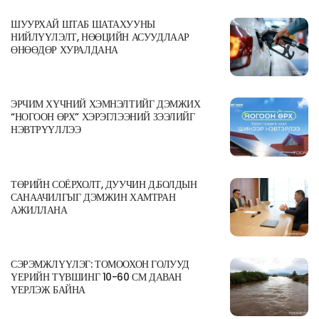
ШУУРХАЙ ШТАБ ШАТАХУУНЫ
НИЙЛҮҮЛЭЛТ, НӨӨЦИЙН АСУУДЛААР
ӨНӨӨДӨР ХУРАЛДАНА
ЭРЧИМ ХҮЧНИЙ ХЭМНЭЛТИЙГ ДЭМЖИХ
“НОГООН ӨРХ” ХЭРЭГЛЭЭНИЙ ЗЭЭЛИЙГ
НЭВТРҮҮЛЛЭЭ
ТӨРИЙН СОЁРХОЛТ, ДУУЧИН Д.БОЛДЫН
САНААЧИЛГЫГ ДЭМЖИН ХАМТРАН
АЖИЛЛАНА
СЭРЭМЖЛҮҮЛЭГ: ТОМООХОН ГОЛУУД
ҮЕРИЙН ТҮВШИНГ 10-60 СМ ДАВАН
ҮЕРЛЭЖ БАЙНА