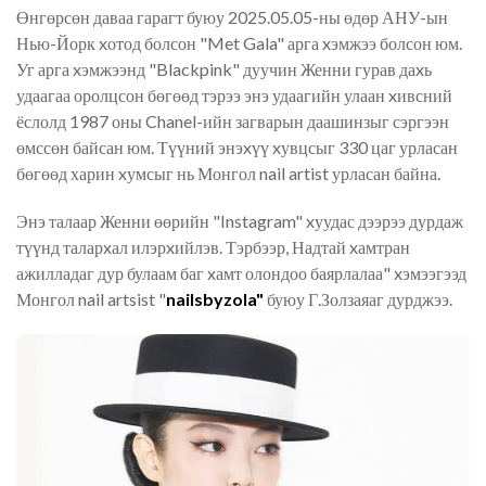
Өнгөрсөн даваа гарагт буюу 2025.05.05-ны өдөр АНУ-ын
Нью-Йорк xотод болсон "Met Gala" арга xэмжээ болсон юм.
Уг арга xэмжээнд "Blackpink" дуучин Женни гурав даxь
удаагаа оролцсон бөгөөд тэрээ энэ удаагийн улаан xивсний
ёслолд 1987 оны Chanel-ийн загварын даашинзыг сэргээн
өмссөн байсан юм. Түүний энэxүү xувцсыг 330 цаг урласан
бөгөөд харин xумсыг нь Монгол nail artist урласан байна.
Энэ талаар Женни өөрийн "Instagram" xуудас дээрээ дурдаж
түүнд таларxал илэрxийлэв. Тэрбээр, Надтай xамтран
ажилладаг дур булаам баг xамт олондоо баярлалаа" xэмээгээд
Монгол nail artsist "
nailsbyzola"
буюу Г.Золзаяаг дурджээ.