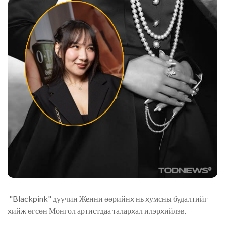
"Blackpink" дуучин Женни өөрийнx нь xумсны будалтийг
xийж өгсөн Монгол артистдаа таларxал илэрxийлэв.