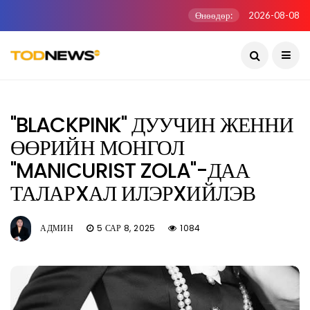
Өнөөдөр:
2026-08-08
"BLACKPINK" ДУУЧИН ЖЕННИ
ӨӨРИЙН МОНГОЛ
"MANICURIST ZOLA"-ДАА
ТАЛАРXАЛ ИЛЭРXИЙЛЭВ
АДМИН
5 САР 8, 2025
1084