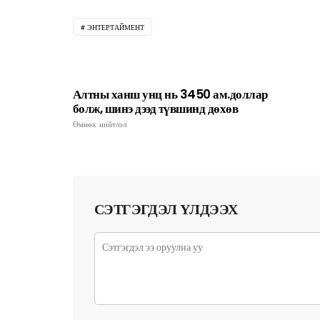
ЭНТЕРТАЙМЕНТ
Алтны ханш унц нь 3450 ам.доллар
болж, шинэ дээд түвшинд дөхөв
Өмнөх нийтлэл
СЭТГЭГДЭЛ ҮЛДЭЭХ