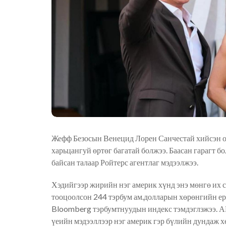
Жефф Безосын Венецид Лорен Санчестай хийсэн о
харьцангуй
өртөг багатай болжээ
. Баасан гар
а
гт б
байсан
талаар
Ройтерс агентлаг
мэдээлжээ.
Хэдийгээр жирийн нэг америк хүнд энэ мөнгө их 
тооцоолсон 244 тэрбум
ам.
долларын хөрөнгийн ер
Bloomberg тэрбумтнуудын индекс тэмдэглэжээ. 
үеийн мэдээллээр нэг америк гэр бүлийн дундаж х