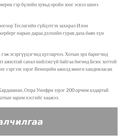
мерик гэр бүлийн
хувьд оройн зоог эсвэл шинэ
огоор Теслагийн гүйцэтгэх захирал Илон
керберг нарын дараа дэлхийн гурав дахь баян хүн
 гэж эсэргүүцэгчид цуглар
чээ
. Хотын эрх баригчид
т ажилтай санал нийлэхгүй байгаа бөгөөд Безос хоттой
инг сэргээх зэрэг Венецийн ажилд мөнгө хандивласан
 Кардашиан, Опра Уинфри зэрэг 200 орчим алдартай
отын зарим хэсгийг хаажээ.