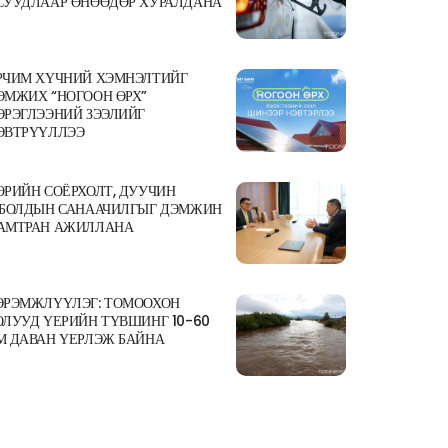
СУУДЛААР ӨНӨӨДӨР ХУРАЛДАНА
РЧИМ ХҮЧНИЙ ХЭМНЭЛТИЙГ
ЭМЖИХ “НОГООН ӨРХ”
ЭРЭГЛЭЭНИЙ ЗЭЭЛИЙГ
ЭВТРҮҮЛЛЭЭ
ӨРИЙН СОЁРХОЛТ, ДУУЧИН
.БОЛДЫН САНААЧИЛГЫГ ДЭМЖИН
АМТРАН АЖИЛЛАНА
ЭРЭМЖЛҮҮЛЭГ: ТОМООХОН
ОЛУУД ҮЕРИЙН ТҮВШИНГ 10-60
М ДАВАН ҮЕРЛЭЖ БАЙНА