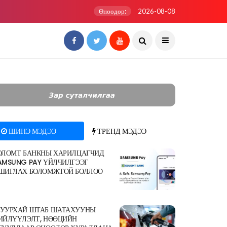
Өнөөдөр:
2026-08-08
ШИНЭ МЭДЭЭ
ТРЕНД МЭДЭЭ
ОЛОМТ БАНКНЫ ХАРИЛЦАГЧИД
AMSUNG PAY ҮЙЛЧИЛГЭЭГ
ШИГЛАХ БОЛОМЖТОЙ БОЛЛОО
УУРХАЙ ШТАБ ШАТАХУУНЫ
ИЙЛҮҮЛЭЛТ, НӨӨЦИЙН