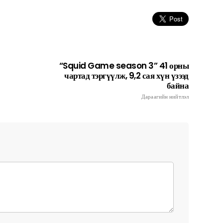
“Squid Game season 3” 41 орны
чартад тэргүүлж, 9,2 сая хүн үзээд
байна
Дараагийн нийтлэл