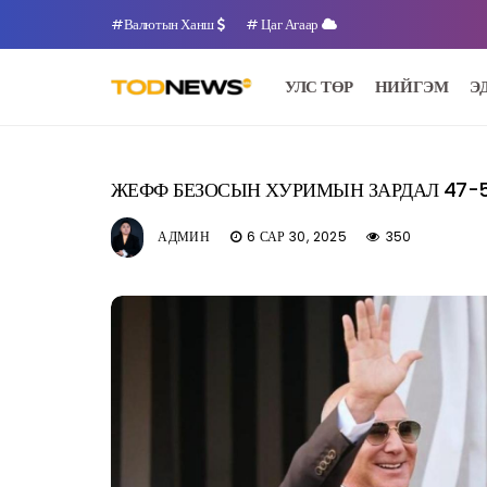
#Валютын Ханш
# Цаг Агаар
УЛС ТӨР
НИЙГЭМ
Э
ЖЕФФ БЕЗОСЫН ХУРИМЫН ЗАРДАЛ 47-5
АДМИН
6 САР 30, 2025
350