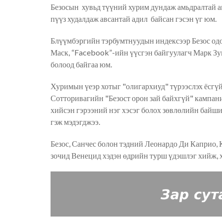
Безосын
хувьд түүний
хурим
дундаж амьдралтай а
пүүз
худалдаж авсантай адил
байсан гэсэн үг
юм
.
Блүүмбэргийн тэрбумтнуудын индексээр Безос одо
Маск,
“
Facebook
”
-ийн үүсгэн байгуулагч Марк Зу
болоод бай
гаа юм
.
Хуримын үеэр хотыг "олигархиуд" түрээслэх ёсгүй
Сотторивагийн "Безост орон зай байхгүй" кампани
хийсэн гэрээний нэг хэсэг болох зөвлөлийн байш
гэж мэдэгджээ.
Безос, Санчес болон тэдний Леонардо Ди Каприо,
зочид Венецид хэдэн өдрийн турш үдэшлэг хийж, х