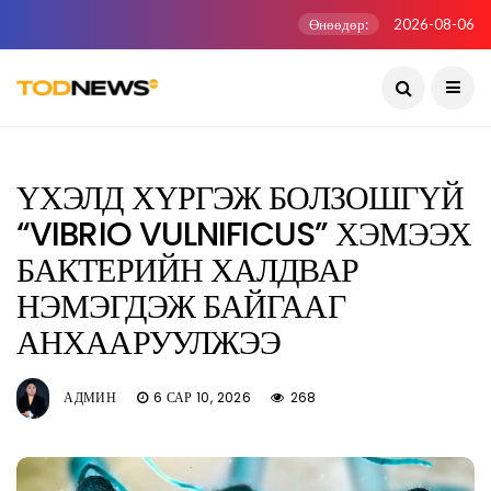
Өнөөдөр:
2026-08-06
ҮХЭЛД ХҮРГЭЖ БОЛЗОШГҮЙ
“VIBRIO VULNIFICUS” ХЭМЭЭХ
БАКТЕРИЙН ХАЛДВАР
НЭМЭГДЭЖ БАЙГААГ
АНХААРУУЛЖЭЭ
АДМИН
6 САР 10, 2026
268