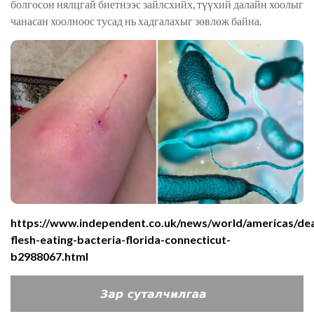
болгосон нялцгай биетнээс зайлсхийх, түүхий далайн хоолыг
чанасан хоолноос тусад нь хадгалахыг зөвлөж байна.
https://www.independent.co.uk/news/world/americas/de
flesh-eating-bacteria-florida-connecticut-
b2988067.html