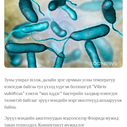
Зуны улирал
эхэлж,
далайн эрэг орчмын усны температур
нэмэгдэж байгаа тул үхэлд хүргэж болзошгүй
“
Vibrio
vulnificus
”
хэмээх "мах иддэг" бактерийн халдвар нэмэгдэх
төлөвтэй байгааг эрүүл мэндийн мэргэжилтнүүд анхааруулж
байна.
Эрүүл мэндийн ажилтнуудын мэдээлснээр Флорида мужид
таван тохиолдол, Коннектикут мужид нэг