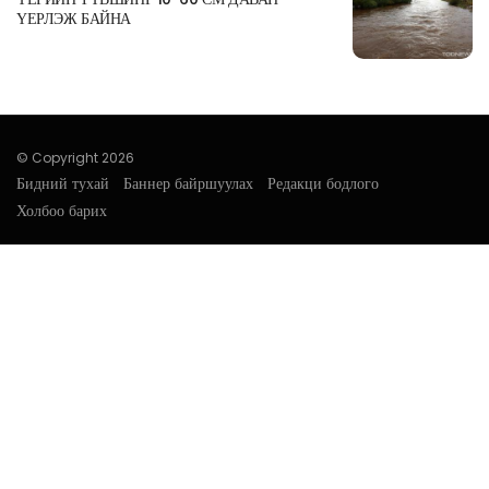
ҮЕРЛЭЖ БАЙНА
© Copyright 2026
Бидний тухай
Баннер байршуулах
Редакци бодлого
Холбоо барих