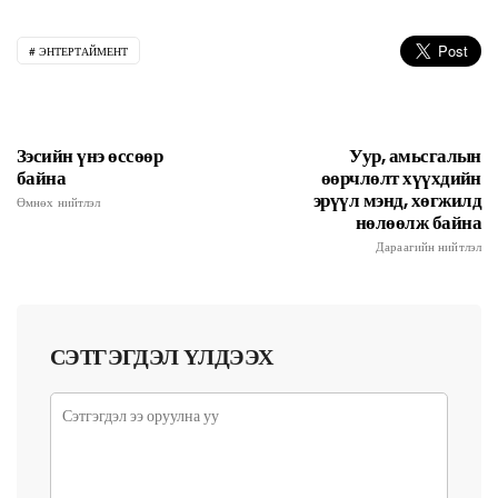
ЭНТЕРТАЙМЕНТ
Зэсийн үнэ өссөөр
Уур, амьсгалын
байна
өөрчлөлт хүүхдийн
эрүүл мэнд, хөгжилд
Өмнөх нийтлэл
нөлөөлж байна
Дараагийн нийтлэл
СЭТГЭГДЭЛ ҮЛДЭЭХ