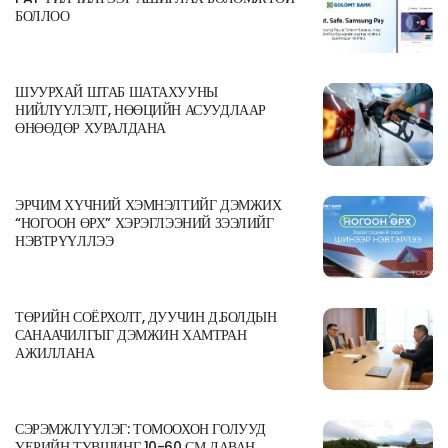
БОЛЛОО
ШУУРХАЙ ШТАБ ШАТАХУУНЫ
НИЙЛҮҮЛЭЛТ, НӨӨЦИЙН АСУУДЛААР
ӨНӨӨДӨР ХУРАЛДАНА
ЭРЧИМ ХҮЧНИЙ ХЭМНЭЛТИЙГ ДЭМЖИХ
“НОГООН ӨРХ” ХЭРЭГЛЭЭНИЙ ЗЭЭЛИЙГ
НЭВТРҮҮЛЛЭЭ
ТӨРИЙН СОЁРХОЛТ, ДУУЧИН Д.БОЛДЫН
САНААЧИЛГЫГ ДЭМЖИН ХАМТРАН
АЖИЛЛАНА
СЭРЭМЖЛҮҮЛЭГ: ТОМООХОН ГОЛУУД
ҮЕРИЙН ТҮВШИНГ 10-60 СМ ДАВАН