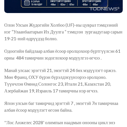
Олон Улсын Жүдогийн Холбоо (IJF)-ны цуврал тэмцээний
нэг “Улаанбаатарын Их Дуулга “ тэмцээн зургаадугаар сарын
19-21-ний өдрүүдэд болно.
Одоогийн байдлаар албан ёсоор оролцохоор бүртгүүлсэн 61
орны 484 тамирчин зодоглохоор мэдүүлгээ өгчээ .
Манай улсаас эрэгтэй 21, эмэгтэй 24 бөх мэдүүлэгт оржээ.
Мөн Франц, ОХУ бүрэн бүрэлдэхүүнээрээ оролцоно.
Түүнчлэн Өмнөд Солонгос 23, Итали 21, Казахстан 20,
Азербайжан 19, Израиль 17 тамирчны нэр өгчээ.
Япон улсын баг тамирчид эрэгтэй 7 , эмэгтэй 7н тамирчнаа
албан ёсоор мэдүүлэгт өгсөн байна.
''Лос Анжелес 2028' олимпын наадмын онооны цикл энэ