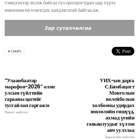
тэмцээнээр эхэлж байгаа тул оролцогчдын цар хүрээ
өмнөхөөсөө нэмэгдэх хандлагатай байгаа аж.
СПОРТ
“Улаанбаатар
УИХ-ын дарга
марафон-2026” олон
С.Бямбацогт
улсын гүйлтийн
Монголын
гарааны цагийг
волейболын
тусгайлан гаргажээ
холбооны удирдах
зөвлөлийн гишүүд,
Өмнөх нийтлэл
ахмад үеийн
гавьяатуудыг хүлээн
авч уулзлаа
Дараагийн нийтлэл