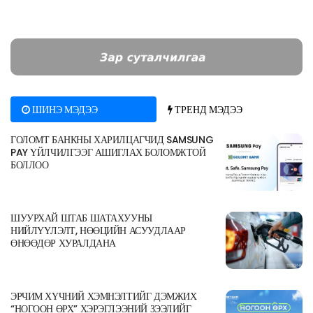
ШИНЭ МЭДЭЭ
ТРЕНД МЭДЭЭ
ГОЛОМТ БАНКНЫ ХАРИЛЦАГЧИД SAMSUNG
PAY ҮЙЛЧИЛГЭЭГ АШИГЛАХ БОЛОМЖТОЙ
БОЛЛОО
ШУУРХАЙ ШТАБ ШАТАХУУНЫ
НИЙЛҮҮЛЭЛТ, НӨӨЦИЙН АСУУДЛААР
ӨНӨӨДӨР ХУРАЛДАНА
ЭРЧИМ ХҮЧНИЙ ХЭМНЭЛТИЙГ ДЭМЖИХ
“НОГООН ӨРХ” ХЭРЭГЛЭЭНИЙ ЗЭЭЛИЙГ