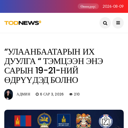
Өнөөдөр:
2026-08-09
“УЛААНБААТАРЫН ИХ
ДУУЛГА “ ТЭМЦЭЭН ЭНЭ
САРЫН 19-21-НИЙ
ӨДРҮҮДЭД БОЛНО
АДМИН
6 САР 3, 2026
210