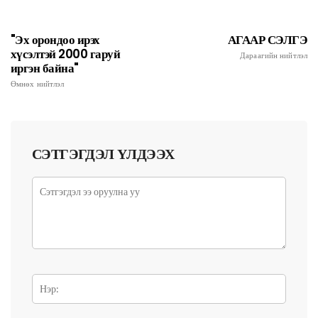
"Эх орондоо ирэх
АГААР СЭЛГЭ
хүсэлтэй 2000 гаруй
Дараагийн нийтлэл
иргэн байна"
Өмнөх нийтлэл
СЭТГЭГДЭЛ ҮЛДЭЭХ