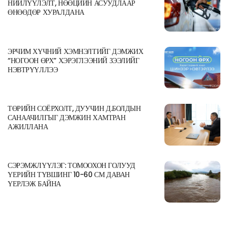
НИЙЛҮҮЛЭЛТ, НӨӨЦИЙН АСУУДЛААР
ӨНӨӨДӨР ХУРАЛДАНА
ЭРЧИМ ХҮЧНИЙ ХЭМНЭЛТИЙГ ДЭМЖИХ
“НОГООН ӨРХ” ХЭРЭГЛЭЭНИЙ ЗЭЭЛИЙГ
НЭВТРҮҮЛЛЭЭ
ТӨРИЙН СОЁРХОЛТ, ДУУЧИН Д.БОЛДЫН
САНААЧИЛГЫГ ДЭМЖИН ХАМТРАН
АЖИЛЛАНА
СЭРЭМЖЛҮҮЛЭГ: ТОМООХОН ГОЛУУД
ҮЕРИЙН ТҮВШИНГ 10-60 СМ ДАВАН
ҮЕРЛЭЖ БАЙНА