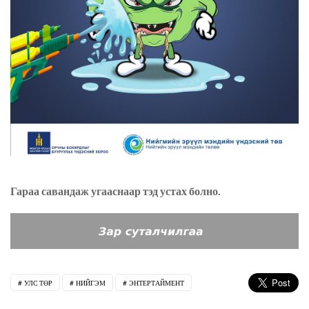
Гараа савандаж угааснаар тэд устах болно.
УЛС ТӨР
НИЙГЭМ
ЭНТЕРТАЙМЕНТ