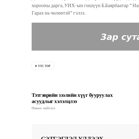
хорооны дарга, УИХ-ын гишүүн Б.Баярбаатар " Нам
Гарах нь чөлөөтэй" гэлээ.
УЛС ТӨР
Тэтгэврийн зээлийн хүүг бууруулах
асуудлыг хэлэлцлээ
Өмнөх нийтлэл
СЭТГЭГДЭЛ ҮЛДЭЭХ