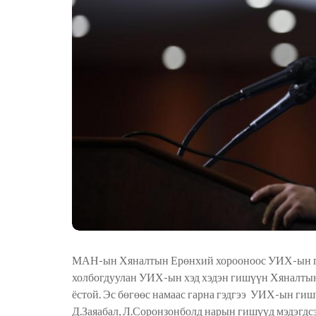
МАН-ын Хяналтын Ерөнхий хорооноос УИХ-ын ги
холбогдуулан УИХ-ын хэд хэдэн гишүүн Хяналтын
ёстой. Эс бөгөөс намаас гарна гэдгээ УИХ-ын ги
Д.Заяабал, Л.Соронзонболд нарын гишүүд мэдэг