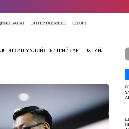
ДИЙН ЗАСАГ
ЭНТЕРТАЙМЕНТ
СПОРТ
ДСЭН ГИШҮҮДИЙГ “БИТГИЙ ГАР” ГЭХГҮЙ.
Г
S
А
Ш
Н