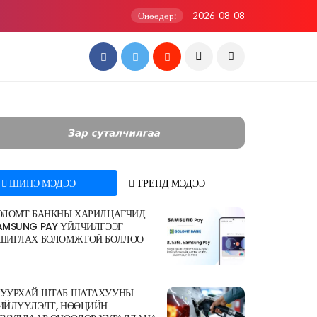
Өнөөдөр:
2026-08-08
ШИНЭ МЭДЭЭ
ТРЕНД МЭДЭЭ
ОЛОМТ БАНКНЫ ХАРИЛЦАГЧИД
AMSUNG PAY ҮЙЛЧИЛГЭЭГ
ШИГЛАХ БОЛОМЖТОЙ БОЛЛОО
УУРХАЙ ШТАБ ШАТАХУУНЫ
ИЙЛҮҮЛЭЛТ, НӨӨЦИЙН