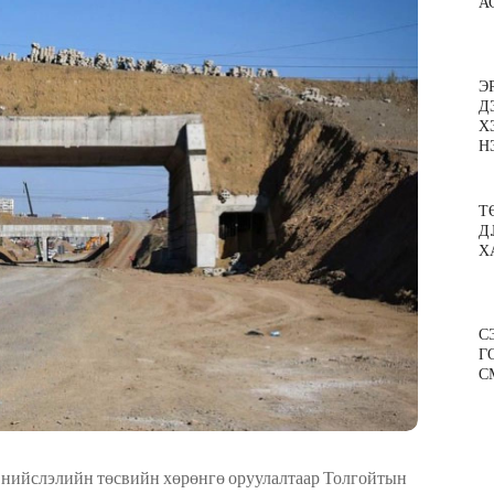
А
Э
Д
Х
Н
Т
Д
Х
С
Г
С
 нийслэлийн төсвийн хөрөнгө оруулалтаар Толгойтын