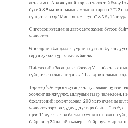
авто замыг Ард аюушийн өргөн чөлөөтэй буюу Гэм
бүхий 3.9 км авто замын ажлыг өнгөрсөн 2022 онд 
гүйцэтгэгчээр “Монгол зам групп” ХХК, “Ганбүр
Өнгөрсөн хугацаанд дээрх авто замын бүтээн байг
чөлөөлсөн.
Өнөөдрийн байдлаар гүүрийн цутгалт бүрэн дуусс
гаруй хувьтай үргэлжилж байна.
Нийслэлийн Засаг дарга бөгөөд Улаанбаатар хоты
гүйцэтгэгч компанид ирэх 11 сард авто замын хөдө
Тэрбээр “Өнгөрсөн хугацаанд тус замын бүтээн б
хоолойг шилжүүлэх, айлуудын газар чөлөөлсөн. Гэ
бэхэлгээний нэмэлт зардал, 280 метр дулааны шуга
чөлөөлөх зэрэг асуудлууд тулгарч байна. Энэ бүх
ирэх 11 дүгээр сард багтаан хучилтын ажлыг гүйц
байршилд 24 цагийн камерыг байршуулж иргэд, ол