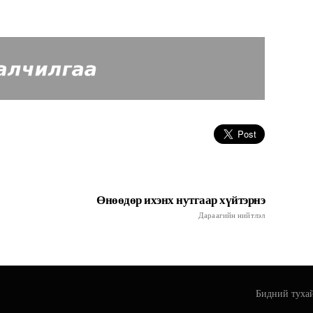
Өнөөдөр ихэнх нутгаар хүйтэрнэ
Дараагийн нийтлэл
Бидний туха