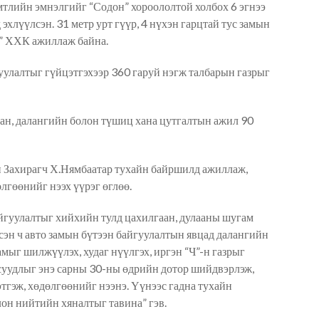
тлийн эмнэлгийг “Содон” хороололтой холбох 6 эгнээ
эхлүүлсэн. 31 метр урт гүүр, 4 нүхэн гарцтай тус замын
д” ХХК ажиллаж байна.
уулалтыг гүйцэтгэхээр 360 гаруй нэгж талбарын газрыг
ан, далангийн болон түшиц хана цутгалтын ажил 90
н Захирагч Х.Нямбаатар тухайн байршилд ажиллаж,
лгөөнийг нээх үүрэг өглөө.
айгуулалтыг хийхийн тулд цахилгаан, дулааны шугам
сэн ч авто замын бүтээн байгуулалтын явцад далангийн
мыг шилжүүлэх, худаг нүүлгэх, иргэн “Ч”-н газрыг
 асуудлыг энэ сарны 30-ны өдрийн дотор шийдвэрлэж,
этгэж, хөдөлгөөнийг нээнэ. Үүнээс гадна тухайн
он нийтийн хяналтыг тавина” гэв.