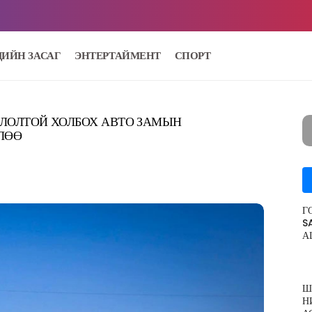
ДИЙН ЗАСАГ
ЭНТЕРТАЙМЕНТ
СПОРТ
ОЛОЛТОЙ ХОЛБОХ АВТО ЗАМЫН
ГЛӨӨ
Г
S
А
Ш
Н