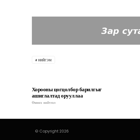
НИЙГЭМ
Хорооны цогцолбор барилгыг
ашиглалтад орууллаа
Өмнөх нийтлэл
© Copyright 2026