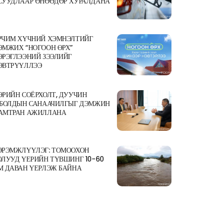
СУУДЛААР ӨНӨӨДӨР ХУРАЛДАНА
РЧИМ ХҮЧНИЙ ХЭМНЭЛТИЙГ
ЭМЖИХ “НОГООН ӨРХ”
ЭРЭГЛЭЭНИЙ ЗЭЭЛИЙГ
ЭВТРҮҮЛЛЭЭ
ӨРИЙН СОЁРХОЛТ, ДУУЧИН
.БОЛДЫН САНААЧИЛГЫГ ДЭМЖИН
АМТРАН АЖИЛЛАНА
ЭРЭМЖЛҮҮЛЭГ: ТОМООХОН
ОЛУУД ҮЕРИЙН ТҮВШИНГ 10-60
М ДАВАН ҮЕРЛЭЖ БАЙНА