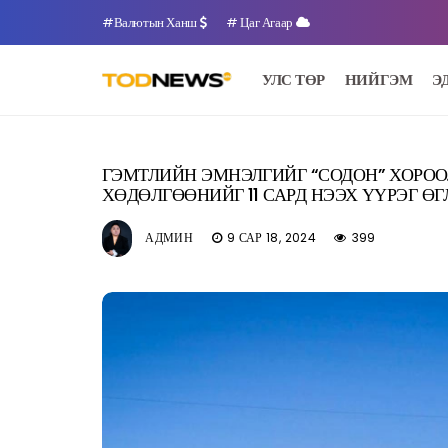
#Валютын Ханш
# Цаг Агаар
УЛС ТӨР
НИЙГЭМ
Э
ГЭМТЛИЙН ЭМНЭЛГИЙГ “СОДОН” ХОРО
ХӨДӨЛГӨӨНИЙГ 11 САРД НЭЭХ ҮҮРЭГ Ө
АДМИН
9 САР 18, 2024
399