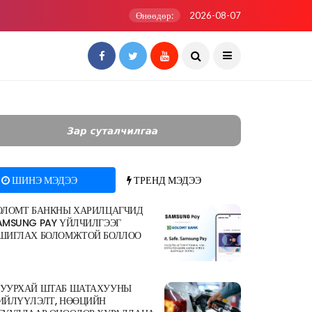
Өнөөдөр:
2026-08-07
ШИНЭ МЭДЭЭ
ТРЕНД МЭДЭЭ
ОЛОМТ БАНКНЫ ХАРИЛЦАГЧИД
AMSUNG PAY ҮЙЛЧИЛГЭЭГ
ШИГЛАХ БОЛОМЖТОЙ БОЛЛОО
УУРХАЙ ШТАБ ШАТАХУУНЫ
ИЙЛҮҮЛЭЛТ, НӨӨЦИЙН