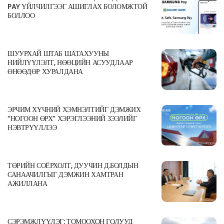
PAY ҮЙЛЧИЛГЭЭГ АШИГЛАХ БОЛОМЖТОЙ
БОЛЛОО
ШУУРХАЙ ШТАБ ШАТАХУУНЫ
НИЙЛҮҮЛЭЛТ, НӨӨЦИЙН АСУУДЛААР
ӨНӨӨДӨР ХУРАЛДАНА
ЭРЧИМ ХҮЧНИЙ ХЭМНЭЛТИЙГ ДЭМЖИХ
“НОГООН ӨРХ” ХЭРЭГЛЭЭНИЙ ЗЭЭЛИЙГ
НЭВТРҮҮЛЛЭЭ
ТӨРИЙН СОЁРХОЛТ, ДУУЧИН Д.БОЛДЫН
САНААЧИЛГЫГ ДЭМЖИН ХАМТРАН
АЖИЛЛАНА
СЭРЭМЖЛҮҮЛЭГ: ТОМООХОН ГОЛУУД