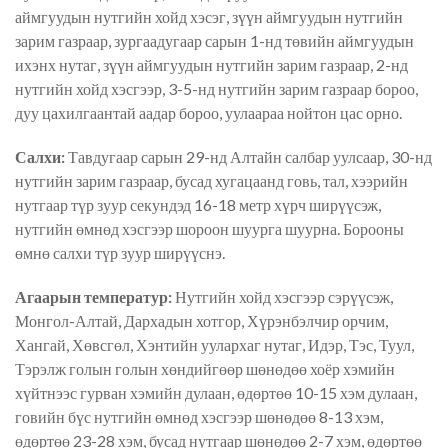
аймгуудын нутгийн хойд хэсэг, зүүн аймгуудын нутгийн
зарим газраар, зургаадугаар сарын 1-нд төвийн аймгуудын
ихэнх нутаг, зүүн аймгуудын нутгийн зарим газраар, 2-нд
нутгийн хойд хэсгээр, 3-5-нд нутгийн зарим газраар бороо,
дуу цахилгаантай аадар бороо, уулаараа нойтон цас орно.
Салхи:
Тавдугаар сарын 29-нд Алтайн салбар уулсаар, 30-нд
нутгийн зарим газраар, бусад хугацаанд говь, тал, хээрийн
нутгаар түр зуур секундэд 16-18 метр хүрч ширүүсэж,
нутгийн өмнөд хэсгээр шороон шуурга шуурна. Борооны
өмнө салхи түр зуур ширүүснэ.
Агаарын температур:
Нутгийн хойд хэсгээр сэрүүсэж,
Монгол-Алтай, Дархадын хотгор, Хүрэнбэлчир орчим,
Хангай, Хөвсгөл, Хэнтийн уулархаг нутаг, Идэр, Тэс, Туул,
Тэрэлж голын голын хөндийгөөр шөнөдөө хоёр хэмийн
хүйтнээс гурван хэмийн дулаан, өдөртөө 10-15 хэм дулаан,
говийн бүс нутгийн өмнөд хэсгээр шөнөдөө 8-13 хэм,
өдөртөө 23-28 хэм, бусад нутгаар шөнөдөө 2-7 хэм, өдөртөө