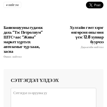
НИЙГЭМ
Баянхошууны гудамж
Хулгайн гэмт хэрэг
дахь “Тэс Петролиум”
өнгөрсөн оны мөн
ШТС-аас “Жива”
үеэс 12.8 хувиар
маркет хүртэлх
буурчээ
автозамыг түр хааж,
Дараагийн нийтлэл
засна
Өмнөх нийтлэл
СЭТГЭГДЭЛ ҮЛДЭЭХ