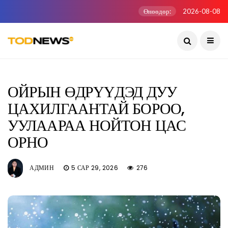
Өнөөдөр:
2026-08-08
ОЙРЫН ӨДРҮҮДЭД ДУУ
ЦАХИЛГААНТАЙ БОРОО,
УУЛААРАА НОЙТОН ЦАС
ОРНО
АДМИН
5 САР 29, 2026
276