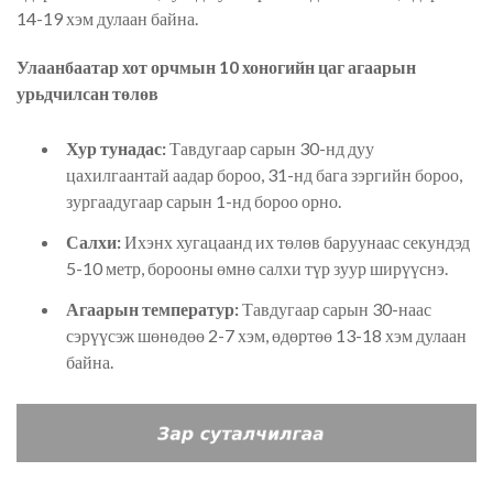
14-19 хэм дулаан байна.
Улаанбаатар хот орчмын 10 хоногийн цаг агаарын
урьдчилсан төлөв
Хур тунадас:
Тавдугаар сарын 30-нд дуу
цахилгаантай аадар бороо, 31-нд бага зэргийн бороо,
зургаадугаар сарын 1-нд бороо орно.
Салхи:
Ихэнх хугацаанд их төлөв баруунаас секундэд
5-10 метр, борооны өмнө салхи түр зуур ширүүснэ.
Агаарын температур:
Тавдугаар сарын 30-наас
сэрүүсэж шөнөдөө 2-7 хэм, өдөртөө 13-18 хэм дулаан
байна.