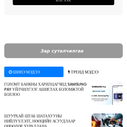
ШИНЭ МЭДЭЭ
ТРЕНД МЭДЭЭ
ГОЛОМТ БАНКНЫ ХАРИЛЦАГЧИД SAMSUNG
PAY ҮЙЛЧИЛГЭЭГ АШИГЛАХ БОЛОМЖТОЙ
БОЛЛОО
ШУУРХАЙ ШТАБ ШАТАХУУНЫ
НИЙЛҮҮЛЭЛТ, НӨӨЦИЙН АСУУДЛААР
ӨНӨӨДӨР ХУРАЛДАНА