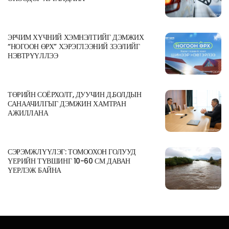
ЭРЧИМ ХҮЧНИЙ ХЭМНЭЛТИЙГ ДЭМЖИХ
“НОГООН ӨРХ” ХЭРЭГЛЭЭНИЙ ЗЭЭЛИЙГ
НЭВТРҮҮЛЛЭЭ
ТӨРИЙН СОЁРХОЛТ, ДУУЧИН Д.БОЛДЫН
САНААЧИЛГЫГ ДЭМЖИН ХАМТРАН
АЖИЛЛАНА
СЭРЭМЖЛҮҮЛЭГ: ТОМООХОН ГОЛУУД
ҮЕРИЙН ТҮВШИНГ 10-60 СМ ДАВАН
ҮЕРЛЭЖ БАЙНА