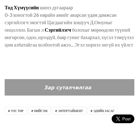
Тод Хүмүүсийн
шинэ дугаараар
0-3 хоногтой 26 нярайн амийг аварсан удам дамжсан
сэргийлэгч эмэгтэй Цагдаагийн хошууч Д.Оюуныг
онцоллоо. Багын л
Сэргийлэгч
болохыг мөрөөдсөн түүний
өнгөрсөн, одоо, ирээдүй, баяр гуниг бахархал, хүсэл тэмүүлэл
цөм албатайгаа холбоотой ажээ... Эгэл хирнээ энгүй их үйлст
УЛС ТӨР
НИЙГЭМ
ЭНТЕРТАЙМЕНТ
ЭДИЙН ЗАСАГ