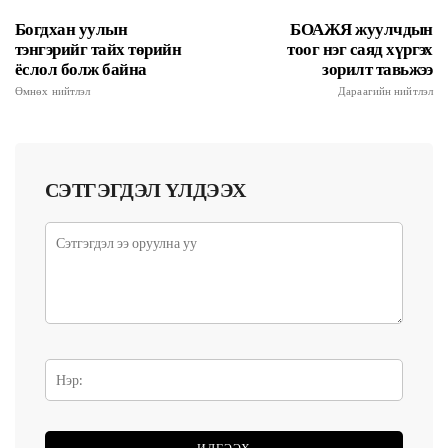
Богдхан уулын
БОАЖЯ жуулчдын
тэнгэрийг тайх төрийн
тоог нэг саяд хүргэх
ёслол болж байна
зорилт тавьжээ
Өмнөх нийтлэл
Дараагийн нийтлэл
СЭТГЭГДЭЛ ҮЛДЭЭХ