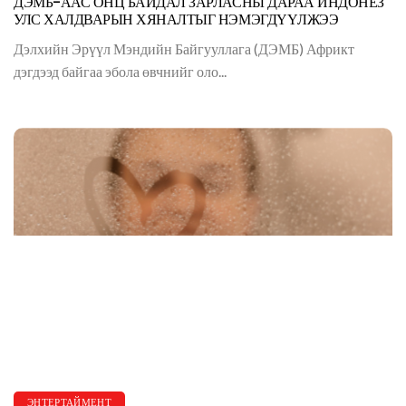
ДЭМБ-ААС ОНЦ БАЙДАЛ ЗАРЛАСНЫ ДАРАА ИНДОНЕЗ
УЛС ХАЛДВАРЫН ХЯНАЛТЫГ НЭМЭГДҮҮЛЖЭЭ
Дэлхийн Эрүүл Мэндийн Байгууллага (ДЭМБ) Африкт
дэгдээд байгаа эбола өвчнийг оло...
ЭНТЕРТАЙМЕНТ