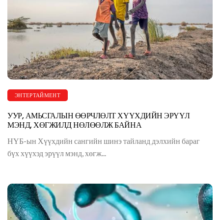
ЭНТЕРТАЙМЕНТ
УУР, АМЬСГАЛЫН ӨӨРЧЛӨЛТ ХҮҮХДИЙН ЭРҮҮЛ
МЭНД, ХӨГЖИЛД НӨЛӨӨЛЖ БАЙНА
НҮБ-ын Хүүхдийн сангийн шинэ тайланд дэлхийн бараг
бүх хүүхэд эрүүл мэнд, хөгж...