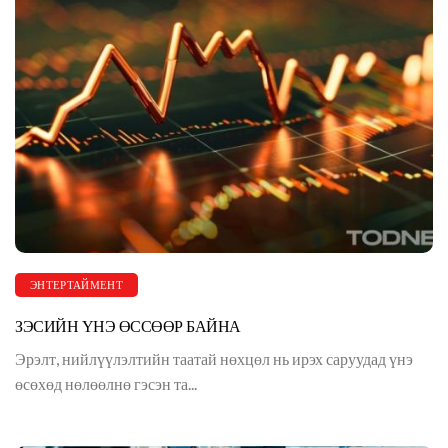
ЭНТЕРТАЙМЕНТ
ЗЭСИЙН ҮНЭ ӨССӨӨР БАЙНА
Эрэлт, нийлүүлэлтийн таатай нөхцөл нь ирэх саруудад үнэ
өсөхөд нөлөөлнө гэсэн та...