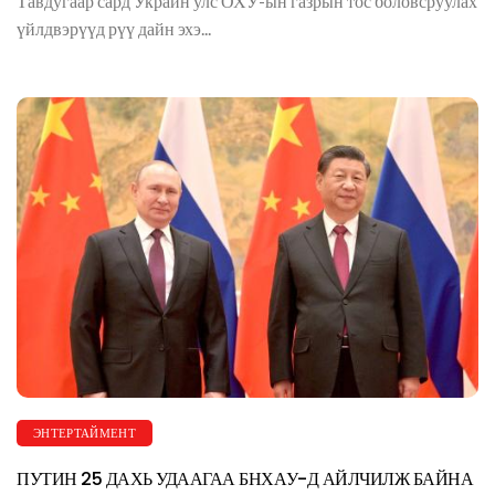
Тавдугаар сард Украин улс ОХУ-ын газрын тос боловсруулах
үйлдвэрүүд рүү дайн эхэ...
ЭНТЕРТАЙМЕНТ
ПУТИН 25 ДАХЬ УДААГАА БНХАУ-Д АЙЛЧИЛЖ БАЙНА