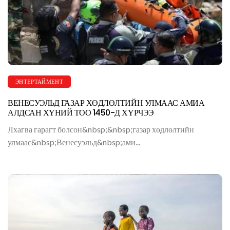
ЭНТЕРТАЙМЕНТ
ВЕНЕСУЭЛЬД ГАЗАР ХӨДЛӨЛТИЙН УЛМААС АМИА
АЛДСАН ХҮНИЙ ТОО 1450-Д ХҮРЧЭЭ
Лхагва гарагт болсон&nbsp;&nbsp;газар хөдлөлтийн
улмаас&nbsp;Венесуэльд&nbsp;ами...