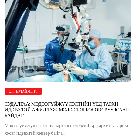
ЭНТЕРТАЙМЕНТ
СУДАЛГАА: МЭДЭЭГҮЙЖҮҮЛЭЛТИЙН ҮЕД ТАРХИ
ИДЭВХТЭЙ АЖИЛЛАЖ, МЭДЭЭЛЭЛ БОЛОВСРУУЛСААР
БАЙДАГ
Мэдээгүйжүүлэлт буюу наркозын үед&nbsp;тархины зарим
хэсэг идэвхтэй хэвээр байга...