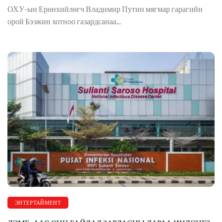
ОХУ-ын Ерөнхийлөгч Владимир Путин мягмар гарагийн
орой Бээжин хотноо газардсанаа...
ЭНТЕРТАЙМЕНТ