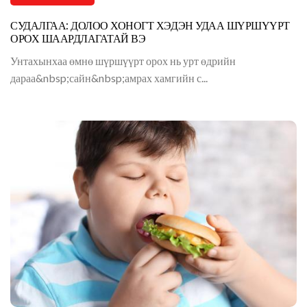
СУДАЛГАА: ДОЛОО ХОНОГТ ХЭДЭН УДАА ШҮРШҮҮРТ
ОРОХ ШААРДЛАГАТАЙ ВЭ
Унтахынхаа өмнө шүршүүрт орох нь урт өдрийн
дараа&nbsp;сайн&nbsp;амрах хамгийн с...