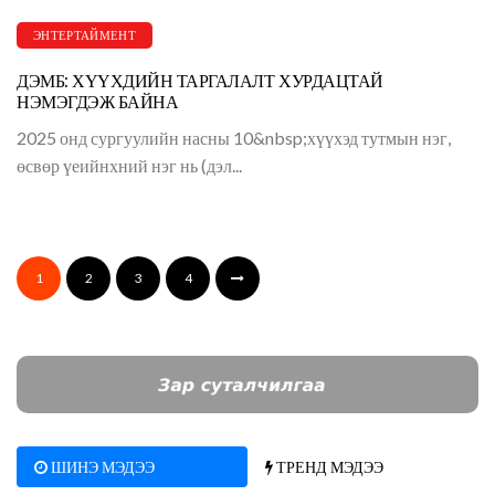
ЭНТЕРТАЙМЕНТ
ДЭМБ: ХҮҮХДИЙН ТАРГАЛАЛТ ХУРДАЦТАЙ
НЭМЭГДЭЖ БАЙНА
2025 онд сургуулийн насны 10&nbsp;хүүхэд тутмын нэг,
өсвөр үеийнхний нэг нь (дэл...
1
2
3
4
ШИНЭ МЭДЭЭ
ТРЕНД МЭДЭЭ