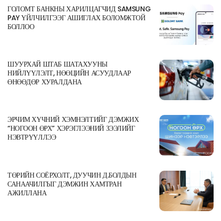
ГОЛОМТ БАНКНЫ ХАРИЛЦАГЧИД SAMSUNG
PAY ҮЙЛЧИЛГЭЭГ АШИГЛАХ БОЛОМЖТОЙ
БОЛЛОО
ШУУРХАЙ ШТАБ ШАТАХУУНЫ
НИЙЛҮҮЛЭЛТ, НӨӨЦИЙН АСУУДЛААР
ӨНӨӨДӨР ХУРАЛДАНА
ЭРЧИМ ХҮЧНИЙ ХЭМНЭЛТИЙГ ДЭМЖИХ
“НОГООН ӨРХ” ХЭРЭГЛЭЭНИЙ ЗЭЭЛИЙГ
НЭВТРҮҮЛЛЭЭ
ТӨРИЙН СОЁРХОЛТ, ДУУЧИН Д.БОЛДЫН
САНААЧИЛГЫГ ДЭМЖИН ХАМТРАН
АЖИЛЛАНА