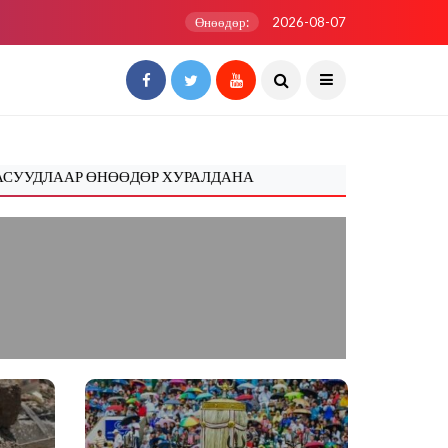
Өнөөдөр:
2026-08-07
Р ӨНӨӨДӨР ХУРАЛДАНА