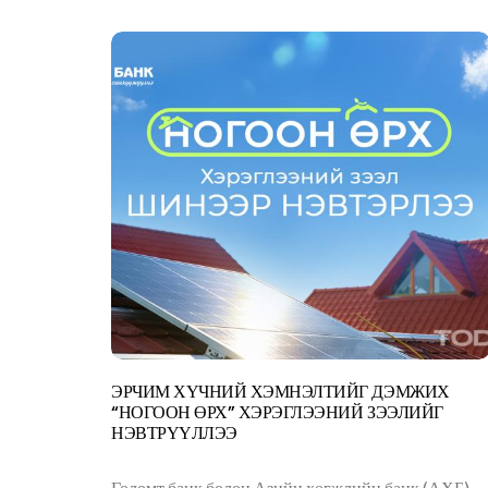
ЭРЧИМ ХҮЧНИЙ ХЭМНЭЛТИЙГ ДЭМЖИХ
“НОГООН ӨРХ” ХЭРЭГЛЭЭНИЙ ЗЭЭЛИЙГ
НЭВТРҮҮЛЛЭЭ
Голомт банк болон Азийн хөгжлийн банк (АХБ)