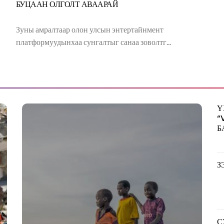
БУЦААН ОЛГОЛТ АВААРАЙ
Зуны амралтаар олон улсын энтертайнмент
платформуудынхаа сунгалтыг санаа зоволтг...
Ү
“
Б
З
С