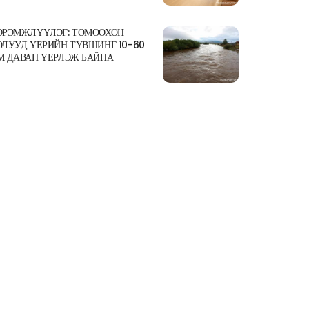
ЭРЭМЖЛҮҮЛЭГ: ТОМООХОН
ОЛУУД ҮЕРИЙН ТҮВШИНГ 10-60
М ДАВАН ҮЕРЛЭЖ БАЙНА