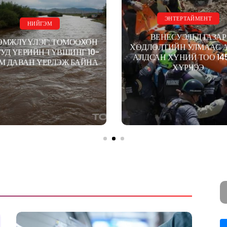
ЭНТЕРТАЙМЕНТ
НИЙГЭМ
ВЕНЕСУЭЛЬД ГАЗАР
ЭМЖЛҮҮЛЭГ: ТОМООХОН
ХӨДЛӨЛТИЙН УЛМААС 
УД ҮЕРИЙН ТҮВШИНГ 10-
АЛДСАН ХҮНИЙ ТОО 14
СМ ДАВАН ҮЕРЛЭЖ БАЙНА
ХҮРЧЭЭ