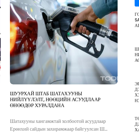
Г
S
А
Ш
Н
А
Э
Д
ШУУРХАЙ ШТАБ ШАТАХУУНЫ
Х
НИЙЛҮҮЛЭЛТ, НӨӨЦИЙН АСУУДЛААР
Н
ӨНӨӨДӨР ХУРАЛДАНА
Т
Шатахууны хангамжтай холбоотой асуудлаар
Д
Ерөнхий сайдын захирамжаар байгуулсан Ш...
Х