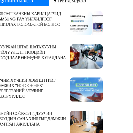
ШИНЭ МЭДЭЭ
ТРЕНД МЭДЭЭ
ОЛОМТ БАНКНЫ ХАРИЛЦАГЧИД
AMSUNG PAY ҮЙЛЧИЛГЭЭГ
ШИГЛАХ БОЛОМЖТОЙ БОЛЛОО
УУРХАЙ ШТАБ ШАТАХУУНЫ
ИЙЛҮҮЛЭЛТ, НӨӨЦИЙН
СУУДЛААР ӨНӨӨДӨР ХУРАЛДАНА
РЧИМ ХҮЧНИЙ ХЭМНЭЛТИЙГ
ЭМЖИХ “НОГООН ӨРХ”
ЭРЭГЛЭЭНИЙ ЗЭЭЛИЙГ
ЭВТРҮҮЛЛЭЭ
ӨРИЙН СОЁРХОЛТ, ДУУЧИН
.БОЛДЫН САНААЧИЛГЫГ ДЭМЖИН
АМТРАН АЖИЛЛАНА