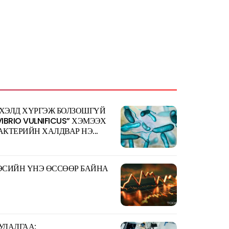
ХЭЛД ХҮРГЭЖ БОЛЗОШГҮЙ
VIBRIO VULNIFICUS” ХЭМЭЭХ
АКТЕРИЙН ХАЛДВАР НЭ...
ЭСИЙН ҮНЭ ӨССӨӨР БАЙНА
УДАЛГАА: