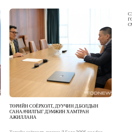
С
Г
С
ТӨРИЙН СОЁРХОЛТ, ДУУЧИН Д.БОЛДЫН
САНААЧИЛГЫГ ДЭМЖИН ХАМТРАН
АЖИЛЛАНА
Төрийн соёрхолт, дуучин Д.Болд 2005 онд бие