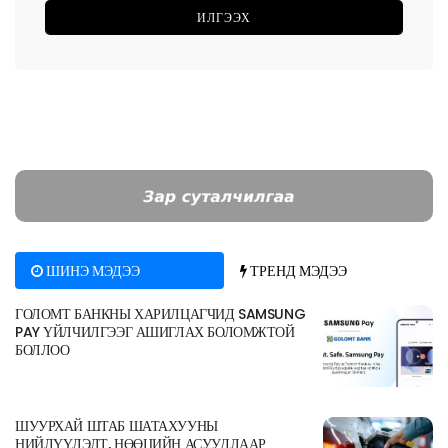
ШИНЭ МЭДЭЭ
ТРЕНД МЭДЭЭ
ГОЛОМТ БАНКНЫ ХАРИЛЦАГЧИД SAMSUNG
PAY ҮЙЛЧИЛГЭЭГ АШИГЛАХ БОЛОМЖТОЙ
БОЛЛОО
ШУУРХАЙ ШТАБ ШАТАХУУНЫ
НИЙЛҮҮЛЭЛТ, НӨӨЦИЙН АСУУДЛААР