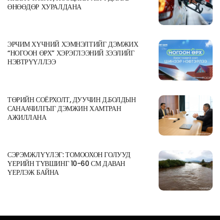
ӨНӨӨДӨР ХУРАЛДАНА
ЭРЧИМ ХҮЧНИЙ ХЭМНЭЛТИЙГ ДЭМЖИХ
“НОГООН ӨРХ” ХЭРЭГЛЭЭНИЙ ЗЭЭЛИЙГ
НЭВТРҮҮЛЛЭЭ
ТӨРИЙН СОЁРХОЛТ, ДУУЧИН Д.БОЛДЫН
САНААЧИЛГЫГ ДЭМЖИН ХАМТРАН
АЖИЛЛАНА
СЭРЭМЖЛҮҮЛЭГ: ТОМООХОН ГОЛУУД
ҮЕРИЙН ТҮВШИНГ 10-60 СМ ДАВАН
ҮЕРЛЭЖ БАЙНА