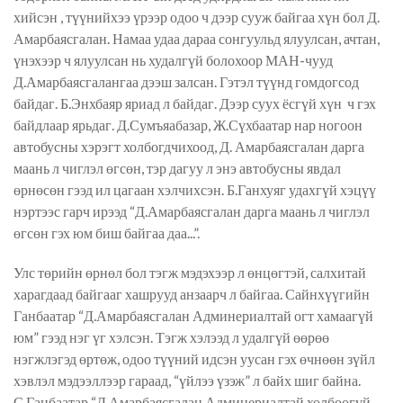
хийсэн , түүнийхээ үрээр одоо ч дээр сууж байгаа хүн бол Д.
Амарбаясгалан. Намаа удаа дараа сонгуульд ялуулсан, ачтан,
үнэхээр ч ялуулсан нь худалгүй болохоор МАН-чууд
Д.Амарбаясгалангаа дээш залсан. Гэтэл түүнд гомдогсод
байдаг. Б.Энхбаяр яриад л байдаг. Дээр суух ёсгүй хүн
ч гэх
байдлаар ярьдаг. Д.Сумъяабазар, Ж.Сүхбаатар нар ногоон
автобусны хэрэгт холбогдчихоод, Д. Амарбаясгалан дарга
маань л чиглэл өгсөн, тэр дагуу л энэ автобусны явдал
өрнөсөн гээд ил цагаан хэлчихсэн. Б.Ганхуяг удахгүй хэцүү
нэртээс гарч ирээд “Д.Амарбаясгалан дарга маань л чиглэл
өгсөн гэх юм биш байгаа даа...”.
Улс төрийн өрнөл бол тэгж мэдэхээр л өнцөгтэй, салхитай
харагдаад байгааг хашрууд анзаарч л байгаа. Сайнхүүгийн
Ганбаатар “Д.Амарбаясгалан Админериалтай огт хамаагүй
юм” гээд нэг үг хэлсэн. Тэгж хэлээд л удалгүй өөрөө
нэгжлэгэд өртөж, одоо түүний идсэн уусан гэх өчнөөн зүйл
хэвлэл мэдээллээр гараад, “үйлээ үзэж” л байх шиг байна.
С.Ганбаатар “Д.Амарбаясгалан Админериалтай холбоогүй