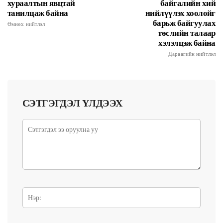
хураалтын явцтай
байгалийн хий
танилцаж байна
нийлүүлэх хоолойг
барьж байгуулах
Өмнөх нийтлэл
төслийн талаар
хэлэлцэж байна
Дараагийн нийтлэл
СЭТГЭГДЭЛ ҮЛДЭЭХ