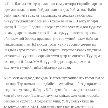
байна. Яагаад гэхээр дараагийн том улс төрд тэднийг гаргаж
ирж ашиглах нь шиг байдал ажиглагдаж байгаа юм. Байн
байн удахгүй гарах нь, суллагдах нь дөхжээ гэж бичээд,
бичүүлээд байгааг олон нийт харж байгаа. Б. Ганхуяг гарч
ирээд Л. Оюун-Эрдэнийн эсрэг улс төр үүсгэх, одоо түүнээс
намын даргыг нь авах гэж байгаа хүмүүст ашиглагдах нь
ойлгомжтой бөгөөд ирж яваа
улс төр үүнийг зааж байгааг
гайхах явдалгүй. Б.Ганхуяг гэдэг хүн нүүрсний дөчин их
наядын хэрэг гэгчийн ялыг үүрсэн, үүрэхээр барах уу, тийм
их тоотой нүүрсний хэргийг түүн дээр тохчихсон. Түүнд маш
их гомдол байгаа. МАН, түүний дарга нар, зарим том
эрхтнүүд түүнийг ийм байдалд хүргэсэн.
Б.Ганхуяг ачигдаад явахдаа “Их том хулгайчаа яах гэсэн юм бэ
,
та нар. Тэр намын оройд байсан хулгайчаа... “ гээд орилсон
гэдэг нэг үг яваад байдаг. Б.Ганхуягийг тэгж эрээгээ алдтал
хулгай , нүүрсний шамшигдуулал хийхэд хэн намын оройд
байсан бэ гэхээр Я. Содбаатар биш, У. Хүрэлсүх биш нь
тодорхой байна. МАН-ын дээд удирдлагыг хамгийн их