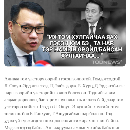
Аливаа том улс төрч өөрийн гэсэн золиотой. Гомдогсодтой.
Л. Оюун-Эрдэнэ гэхэд, Ц.Элбэгдорж, Б. Хурц, Д.Эрдэнэбилэг
нарыг өөрийн улс төрийн золио болгосон. Тэдний зарим
алдааг дөрөөлөн, бас зарим шуналыг нь илчлэх байдлаар том
улс төрөө хийсэн. Гэхдээ Л. Оюун-Эрдэнийн хамгийн том
золио нь бол Б. Ганхуяг, Т.Аюурсайхан нар болсон. Тэд
удахгүй түгжигдсэн нөхцлөөсөө ангижирах нь шиг байна.
Мэдээлэгдээд байна. Ангижруулах ажлыг ч хийж байх шиг