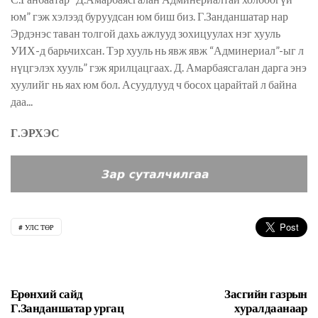
юм” гэж хэлээд буруудсан юм биш биз. Г.Занданшатар нар
Эрдэнэс таван толгой дахь ажлууд зохицуулах нэг хууль
УИХ-д барьчихсан. Тэр хууль нь явж явж “Админериал”-ыг л
нүцгэлэх хууль” гэж ярилцацгаах. Д. Амарбаясгалан дарга энэ
хуулийг нь яах юм бол. Асуудлууд ч босох царайтай л байна
даа...
Г.ЭРХЭС
УЛС ТӨР
Ерөнхий сайд
Засгийн газрын
Г.Занданшатар ургац
хуралдаанаар