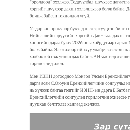
"оролдоод" эхэлжээ. Тодруулбал, шүүхээс цагаатга
хэргийг шүүхээр дахин хэлэлцэхээр болж байна. Д
бичиж байсан тохиолдол үгүй.
Уг дөрвөн прокурор бүхэлд нь эсэргүүцсэн бичгэ
Нийслэлийн эрүүгийн хэргийн Давж заалдах шатны
хоногийн дараа буюу 2026 оны хоёрдугаар сарын 
болж байна. Ял өгөхөөр ийнхүү улайрч эхэлсэн нь
холбоотой гэж уншигдаж байна. АН-аас нэр дэвших
горилогчид олон.
Мөн ИЗНН дотооддоо Монгол Улсын Ерөнхийлөгчи
дарга асан С.Оюунд Ерөнхийлөгчийн сонгуульд нэр
нь хүлээж байгаа гэдгийг ИЗНН-ын дарга Б.Батба
Ерөнхийлөгчийн сонгуульд горилогчид эхнээсээ то
нууцхан бэлтгэлээ хангаад эхэлжээ.