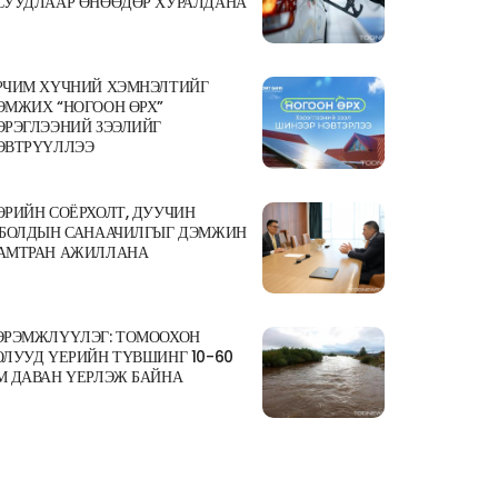
СУУДЛААР ӨНӨӨДӨР ХУРАЛДАНА
РЧИМ ХҮЧНИЙ ХЭМНЭЛТИЙГ
ЭМЖИХ “НОГООН ӨРХ”
ЭРЭГЛЭЭНИЙ ЗЭЭЛИЙГ
ЭВТРҮҮЛЛЭЭ
ӨРИЙН СОЁРХОЛТ, ДУУЧИН
.БОЛДЫН САНААЧИЛГЫГ ДЭМЖИН
АМТРАН АЖИЛЛАНА
ЭРЭМЖЛҮҮЛЭГ: ТОМООХОН
ОЛУУД ҮЕРИЙН ТҮВШИНГ 10-60
М ДАВАН ҮЕРЛЭЖ БАЙНА