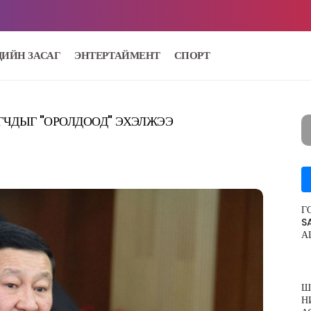
ДИЙН ЗАСАГ
ЭНТЕРТАЙМЕНТ
СПОРТ
ГЧДЫГ "ОРОЛДООД" ЭХЭЛЖЭЭ
Г
S
А
Ш
Н