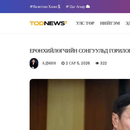
#Валютын Ханш
# Цаг Агаар
УЛС ТӨР
НИЙГЭМ
Э
ЕРӨНХИЙЛӨГЧИЙН СОНГУУЛЬД ГОРИЛО
АДМИН
2 САР 5, 2026
322