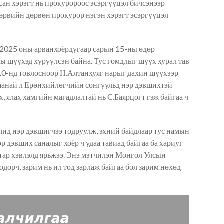
сан хэрэгт нь прокуророос эсэргүүцэл бичсэнээр
өрвийн дөрвөн прокурор нэгэн хэрэгт эсэргүүцэл
э 2025 оны арванхоёрдугаар сарын 15-ны өдөр
 шүүхэд хүрүүлсэн байна. Тус гомдлыг шүүх хурал тав
10-нд товлосноор Н.Алтанхуяг нарыг дахин шүүхээр
 аанай л Ерөнхийлөгчийн сонгуульд нэр дэвшихтэй
, ялах хамгийн магадлалтай нь С.Баярцогт гэж байгаа ч
д нэр дэвшигчээ тодруулж, эхний байдлаар тус намын
 дэвших саналыг хоёр ч удаа тавиад байгаа ба хариуг
атар хэвлэлд ярьжээ. Энэ мэтчилэн Монгол Улсын
дорч, зарим нь ил тод зарлаж байгаа бол зарим нөхөд