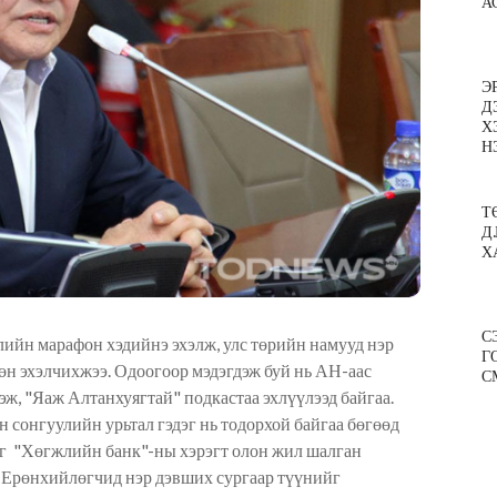
А
Э
Д
Х
Н
Т
Д
Х
С
йн марафон хэдийнэ эхэлж, улс төрийн намууд нэр
Г
өн эхэлчихжээ. Одоогоор мэдэгдэж буй нь АН-аас
С
эж, "Яаж Алтанхуягтай" подкастаа эхлүүлээд байгаа.
сонгуулийн урьтал гэдэг нь тодорхой байгаа бөгөөд
ийг "Хөгжлийн банк"-ны хэрэгт олон жил шалган
 Ерөнхийлөгчид нэр дэвших сургаар түүнийг