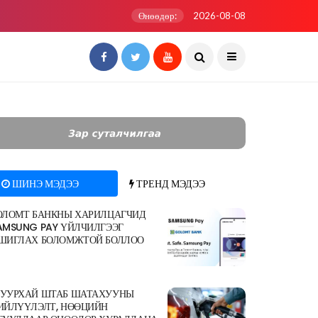
Өнөөдөр:
2026-08-08
ШИНЭ МЭДЭЭ
ТРЕНД МЭДЭЭ
ОЛОМТ БАНКНЫ ХАРИЛЦАГЧИД
AMSUNG PAY ҮЙЛЧИЛГЭЭГ
ШИГЛАХ БОЛОМЖТОЙ БОЛЛОО
УУРХАЙ ШТАБ ШАТАХУУНЫ
ИЙЛҮҮЛЭЛТ, НӨӨЦИЙН