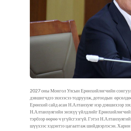
2027 оны Монгол Улсын Ерөнхийлөгчийн сонгуули
дэвшигчдээ эхнээсээ тодруулж, дотоодын өрсөлдө
Ерөнхий сайд асан Н.Алтанхуяг нэр дэвшихээр зэх
Н.Алтанхуягийн энэхүү үйлдлийг Ерөнхийлөгчийн 
тэрбээр өөрөө ч үгүйсгээгүй. Гэтэл Н.Алтанхуяг
шүүхээс хэдэнтээ цагаатгаж шийдвэрлэсэн. Харин