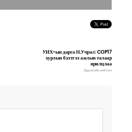
УИХ-ын дарга Н.Учрал: COP17
хурлын бэлтгэл ажлын талаар
ярилцлаа
Дараагийн нийтлэл