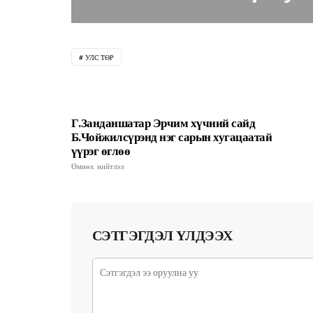
УЛС ТӨР
Г.Занданшатар Эрчим хүчний сайд
Б.Чойжилсүрэнд нэг сарын хугацаатай
үүрэг өглөө
Өмнөх нийтлэл
СЭТГЭГДЭЛ ҮЛДЭЭХ