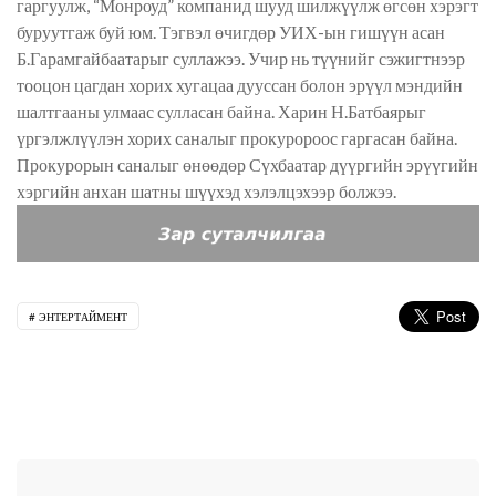
гаргуулж, “Монроуд” компанид шууд шилжүүлж өгсөн хэрэгт
буруутгаж буй юм. Тэгвэл өчигдөр УИХ-ын гишүүн асан
Б.Гарамгайбаатарыг суллажээ. Учир нь түүнийг сэжигтнээр
тооцон цагдан хорих хугацаа дууссан болон эрүүл мэндийн
шалтгааны улмаас сулласан байна. Харин Н.Батбаярыг
үргэлжлүүлэн хорих саналыг прокуророос гаргасан байна.
Прокурорын саналыг өнөөдөр Сүхбаатар дүүргийн эрүүгийн
хэргийн анхан шатны шүүхэд хэлэлцэхээр болжээ.
ЭНТЕРТАЙМЕНТ