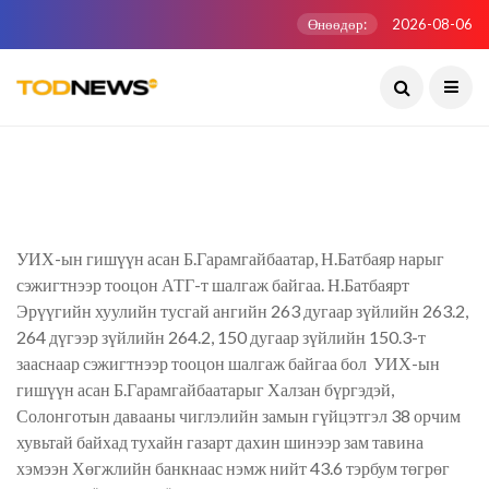
Өнөөдөр:
2026-08-06
УИХ-ын гишүүн асан Б.Гарамгайбаатар, Н.Батбаяр нарыг
сэжигтнээр тооцон АТГ-т шалгаж байгаа. Н.Батбаярт
Эрүүгийн хуулийн тусгай ангийн 263 дугаар зүйлийн 263.2,
264 дүгээр зүйлийн 264.2, 150 дугаар зүйлийн 150.3-т
зааснаар сэжигтнээр тооцон шалгаж байгаа бол УИХ-ын
гишүүн асан Б.Гарамгайбаатарыг Халзан бүргэдэй,
Солонготын давааны чиглэлийн замын гүйцэтгэл 38 орчим
хувьтай байхад тухайн газарт дахин шинээр зам тавина
хэмээн Хөгжлийн банкнаас нэмж нийт 43.6 тэрбум төгрөг