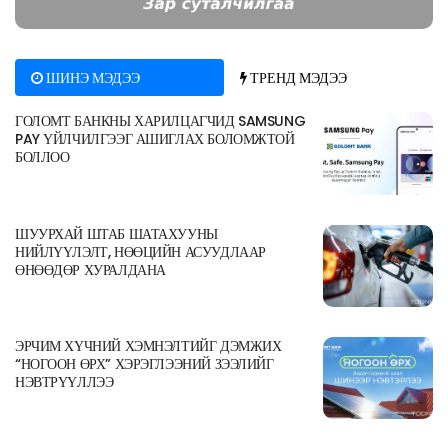
ШИНЭ МЭДЭЭ
ТРЕНД МЭДЭЭ
ГОЛОМТ БАНКНЫ ХАРИЛЦАГЧИД SAMSUNG
PAY ҮЙЛЧИЛГЭЭГ АШИГЛАХ БОЛОМЖТОЙ
БОЛЛОО
ШУУРХАЙ ШТАБ ШАТАХУУНЫ
НИЙЛҮҮЛЭЛТ, НӨӨЦИЙН АСУУДЛААР
ӨНӨӨДӨР ХУРАЛДАНА
ЭРЧИМ ХҮЧНИЙ ХЭМНЭЛТИЙГ ДЭМЖИХ
“НОГООН ӨРХ” ХЭРЭГЛЭЭНИЙ ЗЭЭЛИЙГ
НЭВТРҮҮЛЛЭЭ