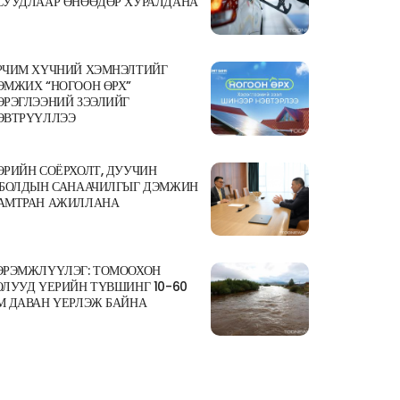
СУУДЛААР ӨНӨӨДӨР ХУРАЛДАНА
РЧИМ ХҮЧНИЙ ХЭМНЭЛТИЙГ
ЭМЖИХ “НОГООН ӨРХ”
ЭРЭГЛЭЭНИЙ ЗЭЭЛИЙГ
ЭВТРҮҮЛЛЭЭ
ӨРИЙН СОЁРХОЛТ, ДУУЧИН
.БОЛДЫН САНААЧИЛГЫГ ДЭМЖИН
АМТРАН АЖИЛЛАНА
ЭРЭМЖЛҮҮЛЭГ: ТОМООХОН
ОЛУУД ҮЕРИЙН ТҮВШИНГ 10-60
М ДАВАН ҮЕРЛЭЖ БАЙНА