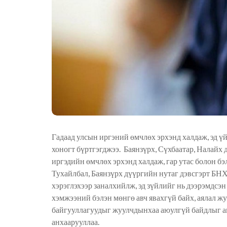
Гадаад улсын иргэний өмчлөх эрхэнд халдаж, эд ү
хоногт бүртгэгджээ. Баянзүрх, Сүхбаатар, Налай
иргэдийн өмчлөх эрхэнд халдаж, гар утас болон бэ
Тухайлбал, Баянзүрх дүүргийн нутаг дэвсгэрт БНХ
хэрэглэхээр заналхийлж, эд зүйлийг нь дээрэмдсэ
хэмжээний бэлэн мөнгө авч явахгүй байх, аялал ж
байгууллагуудыг жуулчдынхаа аюулгүй байдлыг а
анхаарууллаа.