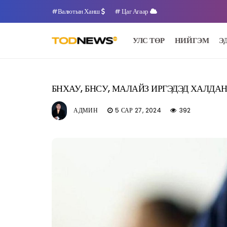
#Валютын Ханш
# Цаг Агаар
УЛС ТӨР
НИЙГЭМ
Э
БНХАУ, БНСУ, МАЛАЙЗ ИРГЭДЭД ХАЛДА
АДМИН
5 САР 27, 2024
392