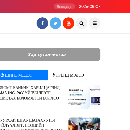
Өнөөдөр:
2026-08-07
ШИНЭ МЭДЭЭ
ТРЕНД МЭДЭЭ
ОЛОМТ БАНКНЫ ХАРИЛЦАГЧИД
AMSUNG PAY ҮЙЛЧИЛГЭЭГ
ШИГЛАХ БОЛОМЖТОЙ БОЛЛОО
УУРХАЙ ШТАБ ШАТАХУУНЫ
ИЙЛҮҮЛЭЛТ, НӨӨЦИЙН