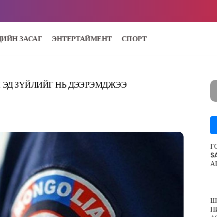
ДИЙН ЗАСАГ
ЭНТЕРТАЙМЕНТ
СПОРТ
Н ЭД ЗҮЙЛИЙГ НЬ ДЭЭРЭМДЖЭЭ
Г
S
А
Ш
Н