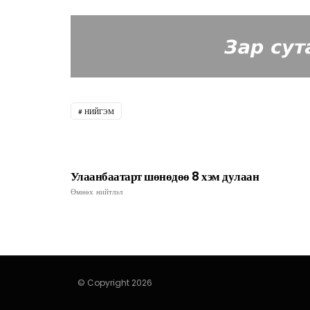
НИЙГЭМ
Улаанбаатарт шөнөдөө 8 хэм дулаан
Өмнөх нийтлэл
© Copyright 2026