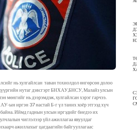
А
Э
Д
Х
Н
Т
Д
Х
йлсийг нь хулгайлсан таван тохиолдол өнгөрсөн долоо
х дүүргийн нутаг дэвсгэрт БНХАУ,БНСУ, Малайз улсын
С
лэн мөнгийг нь дээрэмдэж, хулгайлсан хэрэг гарчээ.
Г
С
АУ-ын иргэн 37 настай Б-г үл таних хоёр этгээд хүч
н байна. Иймд гаднын улсын иргэдийг биедээ их
уулчлалын чиглэлээр үйл ажиллагаа явуулдаг
нхаарч ажиллахыг цагдаагийн байгууллагаас