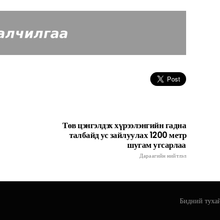
Төв цэнгэлдэх хүрээлэнгийн гадна
талбайд ус зайлуулах 1200 метр
шугам угсарлаа
Дараагийн нийтлэл
Бидний туха