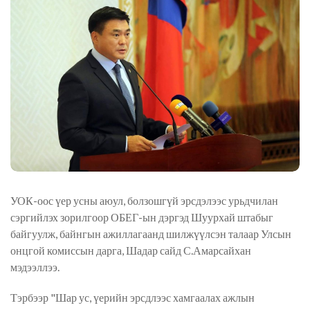
УОК-оос үер усны аюул, болзошгүй эрсдэлээс урьдчилан
сэргийлэх зорилгоор ОБЕГ-ын дэргэд Шуурхай штабыг
байгуулж, байнгын ажиллагаанд шилжүүлсэн талаар Улсын
онцгой комиссын дарга, Шадар сайд С.Амарсайхан
мэдээллээ.
Тэрбээр "Шар ус, үерийн эрсдлээс хамгаалах ажлын