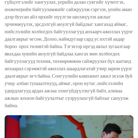
гүйцэтгэлийг хангуулах, үерийн далан сувгийг хүчитгэх,
инженерийн байгууламжийг сайжруулж сэргээх, үеийн аман
дээр буусан айл өрхийг нүүлгэн шилжүүлэх ажлыг
эрчимжүүлэх, эрсдэлгүй аюулгүй байдлыг хангахад аймаг,
нийслэлийн холбогдох байгууллагууд анхаарч ажиллах үүрэг
даалгаврыг өгсөн. Долоо, наймдугаар сард ус ихтэй аадар
бороо орох төлөвтэй байна. Тэгэхээр иргэд аялал зугаалгаар
явахдаа хувийн аюулгүй байдлаа хангах мөн холбогдох
байгууллагууд техник, төхөөрөмжөө сайжруулах бүх шатанд
анхаарал сэрэмжтэй ажиллах шаардлагатай учир зарим үүрэг
даалгаврыг өгч байна. Сонгуулийн кампанит ажил эхэлж буй
учир албан тушаалтнууд, аймаг, орон нутаг, нийслэлийн
удирдлагууд ардах ажлаа эзэнгүйдүүлэхгүй байх, аливаа
ажлын зохион байгуулалтыг сулруулахгүй байхыг сануулж
байна.