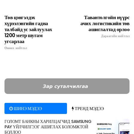
Төв цэнгэлдэх
Тавантолгойн нүүрс
хүрээлэнгийн гадна
ачих логистикийн төв
талбайд ус зайлуулах
ашиглалтад орлоо
1200 метр шугам
Дараагийн нийтлэл
угсарлаа
Өмнөх нийтлэл
ШИНЭ МЭДЭЭ
ТРЕНД МЭДЭЭ
ГОЛОМТ БАНКНЫ ХАРИЛЦАГЧИД SAMSUNG
PAY ҮЙЛЧИЛГЭЭГ АШИГЛАХ БОЛОМЖТОЙ
БОЛЛОО