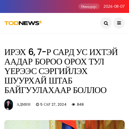
Өнөөдөр:
2026-08-07
ИРЭХ 6, 7-Р САРД УС ИХТЭЙ
ААДАР БОРОО ОРОХ ТУЛ
ҮЕРЭЭС СЭРГИЙЛЭХ
ШУУРХАЙ ШТАБ
БАЙГУУЛАХААР БОЛЛОО
АДМИН
5 САР 27, 2024
848