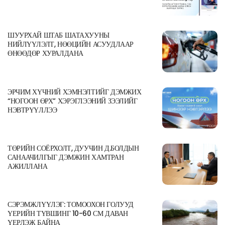
ШУУРХАЙ ШТАБ ШАТАХУУНЫ
НИЙЛҮҮЛЭЛТ, НӨӨЦИЙН АСУУДЛААР
ӨНӨӨДӨР ХУРАЛДАНА
ЭРЧИМ ХҮЧНИЙ ХЭМНЭЛТИЙГ ДЭМЖИХ
“НОГООН ӨРХ” ХЭРЭГЛЭЭНИЙ ЗЭЭЛИЙГ
НЭВТРҮҮЛЛЭЭ
ТӨРИЙН СОЁРХОЛТ, ДУУЧИН Д.БОЛДЫН
САНААЧИЛГЫГ ДЭМЖИН ХАМТРАН
АЖИЛЛАНА
СЭРЭМЖЛҮҮЛЭГ: ТОМООХОН ГОЛУУД
ҮЕРИЙН ТҮВШИНГ 10-60 СМ ДАВАН
ҮЕРЛЭЖ БАЙНА