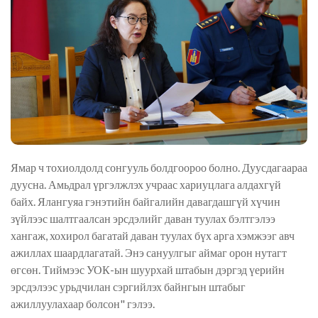
Ямар ч тохиолдолд сонгууль болдгоороо болно. Дуусдагаараа
дуусна. Амьдрал үргэлжлэх учраас хариуцлага алдахгүй
байх. Ялангуяа гэнэтийн байгалийн давагдашгүй хүчин
зүйлээс шалтгаалсан эрсдэлийг даван туулах бэлтгэлээ
хангаж, хохирол багатай даван туулах бүх арга хэмжээг авч
ажиллах шаардлагатай. Энэ сануулгыг аймаг орон нутагт
өгсөн. Тиймээс УОК-ын шуурхай штабын дэргэд үерийн
эрсдэлээс урьдчилан сэргийлэх байнгын штабыг
ажиллуулахаар болсон" гэлээ.