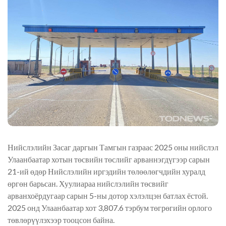
Нийслэлийн Засаг даргын Тамгын газраас 2025 оны нийслэл
Улаанбаатар хотын төсвийн төслийг арваннэгдүгээр сарын
21-ий өдөр Нийслэлийн иргэдийн төлөөлөгчдийн хуралд
өргөн барьсан. Хуулиараа нийслэлийн төсвийг
арванхоёрдугаар сарын 5-ны дотор хэлэлцэн батлах ёстой.
2025 онд Улаанбаатар хот 3,807.6 тэрбум төгрөгийн орлого
төвлөрүүлэхээр тооцсон байна.