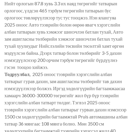
Нийт орлогын 87.8 хувь 3.3 их наяд төгрөгийг татварын
орлогоос, үлдсэн 465 тэрбум төгрөгийн татварын бус
орлогоос төвлөрүүлэхээр тус тус тооцжээ. Нэн ялангуяа
2025 оноос Авто тээврийн болон өөрөө явагч хэрэгслийн
албан татварын хувь хэмжээг шинэчлэн батлан тухай, Авто
зам ашигласны төлбөрийн хэмжээг шинэчлэн батлах тухай
тухай хуулиудыг Нийслэлийн төсвийн төсөлтэй хамт өргөн
мэдүүлсэн байна. Дээрх татвар болон төлбөрийг 3-5 дахин
нэмэгдүүлснээр 200 орчим тэрбум төгрөгийг бүрдүүлнэ
гэсэн тооцоо хийжээ.
Тодруулбал,
2025 оноос тээврийн хэрэгслийн албан
татварыг гурав дахин, зам ашигласны төлбөрийг тав дахин
нэмэгдүүлэхээр болжээ. Иргэд хөдөлгүүрийн багтаамжаасаа
хамаарч 36000-300000 төгрөгийг жил бүр бүр тээврийн
хэрэгслийн албан татварт төлдөг. Тэгвэл 2025 оноос
тээврийн хэрэгслийн албан татварыг гурван дахин нэмснээр
1500 см хөдөлгүүрийн багтаамжтай Pruis автомашины албан
татвар 36 мянгаас 108 мянга болно. Мөн 3500 см
хөдөлгүүрийн багтаамжтай тээврийн хэрэгсэл жилд 40