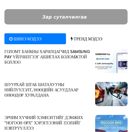
ШИНЭ МЭДЭЭ
ТРЕНД МЭДЭЭ
ГОЛОМТ БАНКНЫ ХАРИЛЦАГЧИД SAMSUNG
PAY ҮЙЛЧИЛГЭЭГ АШИГЛАХ БОЛОМЖТОЙ
БОЛЛОО
ШУУРХАЙ ШТАБ ШАТАХУУНЫ
НИЙЛҮҮЛЭЛТ, НӨӨЦИЙН АСУУДЛААР
ӨНӨӨДӨР ХУРАЛДАНА
ЭРЧИМ ХҮЧНИЙ ХЭМНЭЛТИЙГ ДЭМЖИХ
“НОГООН ӨРХ” ХЭРЭГЛЭЭНИЙ ЗЭЭЛИЙГ
НЭВТРҮҮЛЛЭЭ