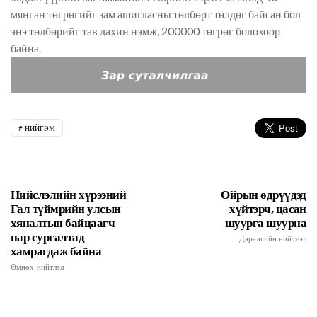
мянган төгрөгийг зам ашигласны төлбөрт төлдөг байсан бол
энэ төлбөрийг тав дахин нэмж, 200000 төгрөг болохоор
байна.
НИЙГЭМ
Нийслэлийн хүрээний
Ойрын өдрүүдэд
Гал түймрийн улсын
хүйтэрч, цасан
хяналтын байцаагч
шуурга шуурна
нар сургалтад
Дараагийн нийтлэл
хамрагдаж байна
Өмнөх нийтлэл