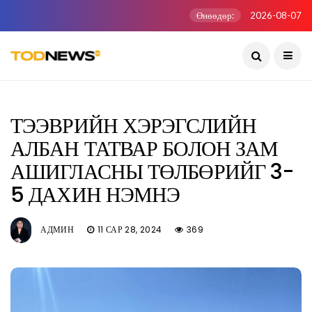
Өнөөдөр:
2026-08-07
ТЭЭВРИЙН ХЭРЭГСЛИЙН
АЛБАН ТАТВАР БОЛОН ЗАМ
АШИГЛАСНЫ ТӨЛБӨРИЙГ 3-
5 ДАХИН НЭМНЭ
АДМИН
11 САР 28, 2024
369