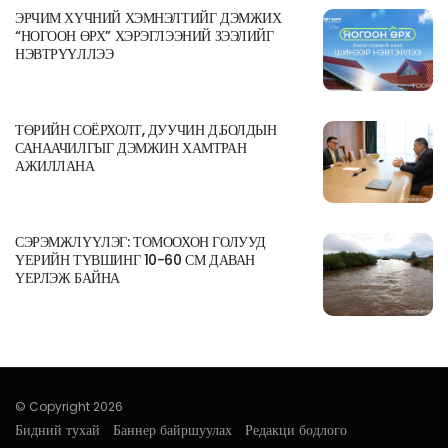
ЭРЧИМ ХҮЧНИЙ ХЭМНЭЛТИЙГ ДЭМЖИХ
“НОГООН ӨРХ” ХЭРЭГЛЭЭНИЙ ЗЭЭЛИЙГ
НЭВТРҮҮЛЛЭЭ
ТӨРИЙН СОЁРХОЛТ, ДУУЧИН Д.БОЛДЫН
САНААЧИЛГЫГ ДЭМЖИН ХАМТРАН
АЖИЛЛАНА
СЭРЭМЖЛҮҮЛЭГ: ТОМООХОН ГОЛУУД
ҮЕРИЙН ТҮВШИНГ 10-60 СМ ДАВАН
ҮЕРЛЭЖ БАЙНА
© Copyright 2026
Бидний тухай
Баннер байршуулах
Редакци бодлого