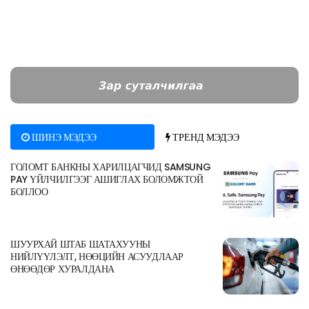
ШИНЭ МЭДЭЭ
ТРЕНД МЭДЭЭ
ГОЛОМТ БАНКНЫ ХАРИЛЦАГЧИД SAMSUNG
PAY ҮЙЛЧИЛГЭЭГ АШИГЛАХ БОЛОМЖТОЙ
БОЛЛОО
ШУУРХАЙ ШТАБ ШАТАХУУНЫ
НИЙЛҮҮЛЭЛТ, НӨӨЦИЙН АСУУДЛААР
ӨНӨӨДӨР ХУРАЛДАНА