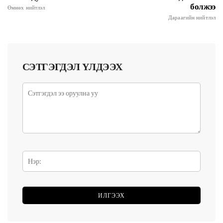
болжээ
Өмнөх нийтлэл
Дараагийн нийтлэл
СЭТГЭГДЭЛ ҮЛДЭЭХ