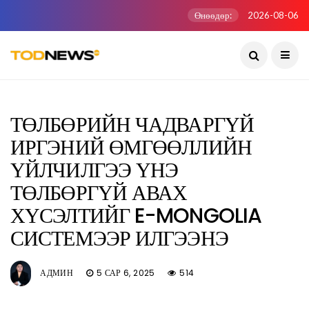
Өнөөдөр:
2026-08-06
ТӨЛБӨРИЙН ЧАДВАРГҮЙ
ИРГЭНИЙ ӨМГӨӨЛЛИЙН
ҮЙЛЧИЛГЭЭ ҮНЭ
ТӨЛБӨРГҮЙ АВАХ
ХҮСЭЛТИЙГ E-MONGOLIA
СИСТЕМЭЭР ИЛГЭЭНЭ
АДМИН
5 САР 6, 2025
514