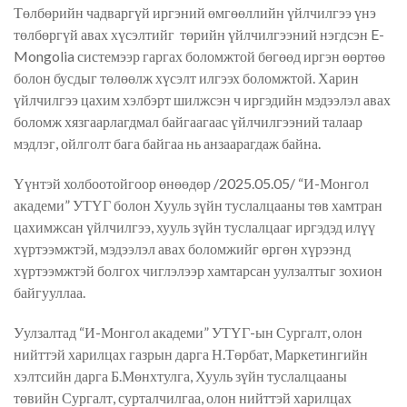
Төлбөрийн чадваргүй иргэний өмгөөллийн үйлчилгээ үнэ
төлбөргүй авах хүсэлтийг төрийн үйлчилгээний нэгдсэн E-
Mongolia системээр гаргах боломжтой бөгөөд иргэн өөртөө
болон бусдыг төлөөлж хүсэлт илгээх боломжтой. Харин
үйлчилгээ цахим хэлбэрт шилжсэн ч иргэдийн мэдээлэл авах
боломж хязгаарлагдмал байгаагаас үйлчилгээний талаар
мэдлэг, ойлголт бага байгаа нь анзаарагдаж байна.
Үүнтэй холбоотойгоор өнөөдөр /2025.05.05/ “И-Монгол
академи” УТҮГ болон Хууль зүйн туслалцааны төв хамтран
цахимжсан үйлчилгээ, хууль зүйн туслалцааг иргэдэд илүү
хүртээмжтэй, мэдээлэл авах боломжийг өргөн хүрээнд
хүртээмжтэй болгох чиглэлээр хамтарсан уулзалтыг зохион
байгууллаа.
Уулзалтад “И-Монгол академи” УТҮГ-ын Сургалт, олон
нийттэй харилцах газрын дарга Н.Төрбат, Маркетингийн
хэлтсийн дарга Б.Мөнхтулга, Хууль зүйн туслалцааны
төвийн Сургалт, сурталчилгаа, олон нийттэй харилцах