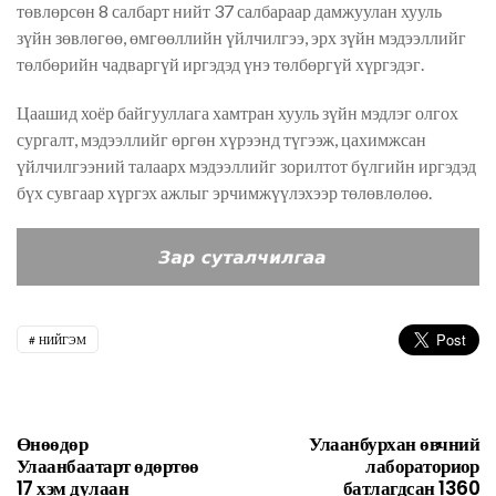
төвлөрсөн 8 салбарт нийт 37 салбараар дамжуулан хууль
зүйн зөвлөгөө, өмгөөллийн үйлчилгээ, эрх зүйн мэдээллийг
т
өлбөрийн чадваргүй иргэдэд
үнэ төлбөргүй хүргэдэг.
Цаашид хоёр байгууллага хамтран хууль зүйн мэдлэг олгох
сургалт, мэдээллийг өргөн хүрээнд түгээж, цахимжсан
үйлчилгээний талаарх мэдээллийг зорилтот бүлгийн иргэдэд
бүх сувгаар хүргэх ажлыг эрчимжүүлэхээр төлөвлөлөө.
НИЙГЭМ
Өнөөдөр
Улаанбурхан өвчний
Улаанбаатарт өдөртөө
лабораториор
17 хэм дулаан
батлагдсан 1360