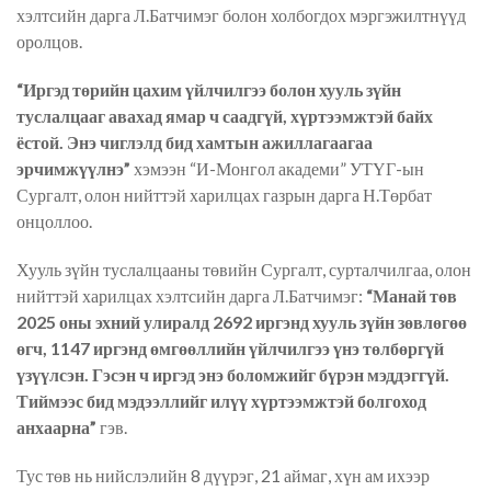
хэлтсийн дарга Л.Батчимэг болон холбогдох мэргэжилтнүүд
оролцов.
“Иргэд төрийн цахим үйлчилгээ болон хууль зүйн
туслалцааг авахад ямар ч саадгүй, хүртээмжтэй байх
ёстой. Энэ чиглэлд бид хамтын ажиллагаагаа
эрчимжүүлнэ”
хэмээн “И-Монгол академи” УТҮГ-ын
Сургалт, олон нийттэй харилцах газрын дарга Н.Төрбат
онцоллоо.
Хууль зүйн туслалцааны төвийн Сургалт, сурталчилгаа, олон
нийттэй харилцах хэлтсийн дарга Л.Батчимэг:
“Манай төв
2025 оны эхний улиралд 2692 иргэнд хууль зүйн зөвлөгөө
өгч, 1147 иргэнд өмгөөллийн үйлчилгээ үнэ төлбөргүй
үзүүлсэн. Гэсэн ч иргэд энэ боломжийг бүрэн мэддэггүй.
Тиймээс бид мэдээллийг илүү хүртээмжтэй болгоход
анхаарна”
гэв.
Тус төв нь нийслэлийн 8 дүүрэг, 21 аймаг, хүн ам ихээр