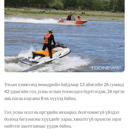
Улсын хэмжээнд өнөөдрийн байдлаар 12 аймгийн 26 суманд
42 удаагийн гол, усны ослын тохиолдол бүртгэгдэж, 26 иргэн
амь насаа алдсаны 8 нь хүүхэд байна.
Гол, усны осол нь иргэдийн анхаарал, болгоомжгүй үйлдэл
болоод бага насны хүүхдийг хараа, хяналтгүй орхисон зэрэг
нийтлэг шалтгаанаас үүдэж байна.