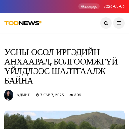
Өнөөдөр:
2026-08-06
УСНЫ ОСОЛ ИРГЭДИЙН
АНХААРАЛ, БОЛГООМЖГҮЙ
ҮЙЛДЛЭЭС ШАЛТГААЛЖ
БАЙНА
АДМИН
7 САР 7, 2025
309