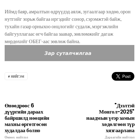
Иймд баяр, амралтын өдрүүдэд аялж, зугаалгаар хөдөө, орон
нутгийг зорьж байгаа иргэдийг сонор, сэрэмжтэй байж,
тухайн газар орныхоо онцлогийг судалж, мэргэжлийн
байгууллагаас өгч байгаа заавар, зөвлөмжийг дагаж
мөрдөхийг ОБЕГ-аас зөвлөж байна.
НИЙГЭМ
Өнөөдрөөс 6
"Дээлтэй
дүүргийн дараах
Монгол-2025"
байршилд нөөцийн
наадмын үеэр замын
махны өргөтгөсөн
хөдөлгөөн түр
худалдаа болно
хязгаарлана
Өмнөх нийтлэл
Дараагийн нийтлэл