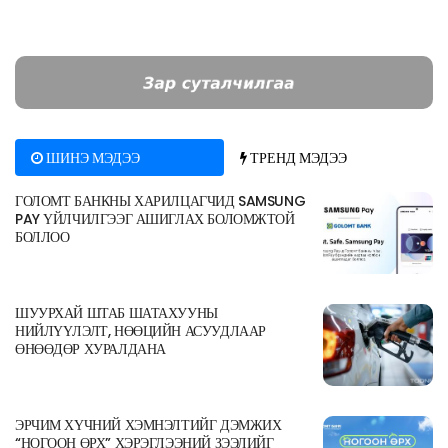
ШИНЭ МЭДЭЭ
ТРЕНД МЭДЭЭ
ГОЛОМТ БАНКНЫ ХАРИЛЦАГЧИД SAMSUNG
PAY ҮЙЛЧИЛГЭЭГ АШИГЛАХ БОЛОМЖТОЙ
БОЛЛОО
ШУУРХАЙ ШТАБ ШАТАХУУНЫ
НИЙЛҮҮЛЭЛТ, НӨӨЦИЙН АСУУДЛААР
ӨНӨӨДӨР ХУРАЛДАНА
ЭРЧИМ ХҮЧНИЙ ХЭМНЭЛТИЙГ ДЭМЖИХ
“НОГООН ӨРХ” ХЭРЭГЛЭЭНИЙ ЗЭЭЛИЙГ