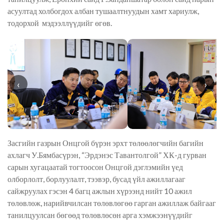
асуултад холбогдох албан тушаалтнуудын хамт хариулж,
тодорхой мэдээллүүдийг өгөв.
‹
›
Засгийн газрын Онцгой бүрэн эрхт төлөөлөгчийн багийн
ахлагч У.Бямбасүрэн, “Эрдэнэс Тавантолгой” ХК-д гурван
сарын хугацаатай тогтоосон Онцгой дэглэмийн үед
олборлолт, борлуулалт, тээвэр, бусад үйл ажиллагааг
сайжруулах гэсэн 4 багц ажлын хүрээнд нийт 10 ажил
төлөвлөж, нарийвчилсан төлөвлөгөө гарган ажиллаж байгааг
танилцуулсан бөгөөд төлөвлөсөн арга хэмжээнүүдийг