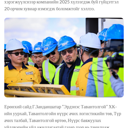
хэрэгжүүлснээр компанийн 2025 хүлээгдэж буй гүйцэтгэл
20 орчим хувиар нэмэгдэх боломжтойг хэллээ.
Ерөнхий сайд Г.Занданшатар “Эрдэнэс Тавантолгой” ХК-
ийн уурхай, Тавантолгойн нүүрс ачих логистикийн төв, Түр
ачих талбай, Тавантолгой өртөө, Нүүрс баяжуулах
үйлдвэрийн үйл ажиллагаатай газар дээр нь танилцаж,