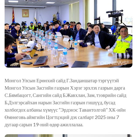
Монгол Улсын Ерөнхий сайд Г.Занданшатар тэргүүтэй
Монгол Улсын Засгийн газрын Хэрэг эрхлэх газрын дарга
С.Бямбацогт, Сангийн сайд Б.Жавхлан, Зам, тээврийн сайд
Б.Дэлгэрсайхан нарын Засгийн газрын гишүүд, бусад
холбогдох албаны хүмүүс “Эрдэнэс Тавантолгой” ХК-ийн
Өмнөговь аймгийн Цогтцэций дэх салбарт 2025 оны 7
дугаар сарын 19-ний өдөр ажиллалаа.