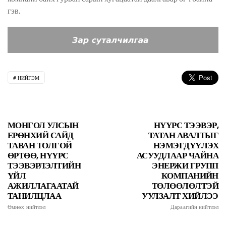
гэв.
НИЙГЭМ
МОНГОЛ УЛСЫН
НҮҮРС ТЭЭВЭР,
ЕРӨНХИЙ САЙД
ТАТАН АВАЛТЫГ
ТАВАН ТОЛГОЙ
НЭМЭГДҮҮЛЭХ
ӨРТӨӨ, НҮҮРС
АСУУДЛААР ЧАЙНА
ТЭЭВЭРЛЭЛТИЙН
ЭНЕРЖИ ГРУПП
ҮЙЛ
КОМПАНИЙН
АЖИЛЛАГААТАЙ
ТӨЛӨӨЛӨЛТЭЙ
ТАНИЛЦЛАА
УУЛЗАЛТ ХИЙЛЭЭ
Өмнөх нийтлэл
Дараагийн нийтлэл