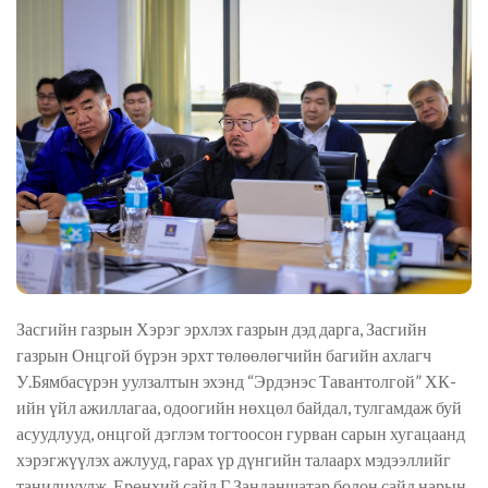
Засгийн газрын Хэрэг эрхлэх газрын дэд дарга, Засгийн
газрын Онцгой бүрэн эрхт төлөөлөгчийн багийн ахлагч
У.Бямбасүрэн уулзалтын эхэнд “Эрдэнэс Тавантолгой” ХК-
ийн үйл ажиллагаа, одоогийн нөхцөл байдал, тулгамдаж буй
асуудлууд, онцгой дэглэм тогтоосон гурван сарын хугацаанд
хэрэгжүүлэх ажлууд, гарах үр дүнгийн талаарх мэдээллийг
танилцуулж, Ерөнхий сайд Г.Занданшатар болон сайд нарын