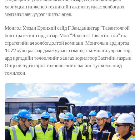
хариуцсан инженер техникийн ажилтнуудаас холбогдох
мэдээлэл авч, үүрэг чиглэл өгөв.
Монгол Улсын Ерөнхий сайд Г.Занданшатар “Тавантолгой
бол стратегийн орд газар. Мөн “Эрдэнэс Тавантолгой” нь
стратегийн ач холбогдолтой компани. Монголын ард иргэд
1072 хувьцаагаар дамжуулан эзэмшдэг компани учраас төр,
ард иргэдийн төлөөллийг хангах зорилгоор Засгийн газрын
Онцгой бүрэн эрхт төлөөлөгчийн багийг тус компанид
томилсон.