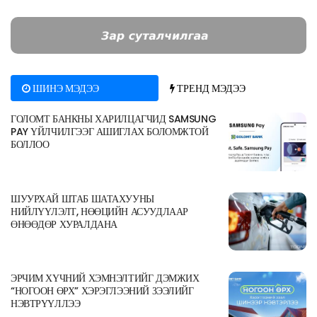
ШИНЭ МЭДЭЭ
ТРЕНД МЭДЭЭ
ГОЛОМТ БАНКНЫ ХАРИЛЦАГЧИД SAMSUNG
PAY ҮЙЛЧИЛГЭЭГ АШИГЛАХ БОЛОМЖТОЙ
БОЛЛОО
ШУУРХАЙ ШТАБ ШАТАХУУНЫ
НИЙЛҮҮЛЭЛТ, НӨӨЦИЙН АСУУДЛААР
ӨНӨӨДӨР ХУРАЛДАНА
ЭРЧИМ ХҮЧНИЙ ХЭМНЭЛТИЙГ ДЭМЖИХ
“НОГООН ӨРХ” ХЭРЭГЛЭЭНИЙ ЗЭЭЛИЙГ
НЭВТРҮҮЛЛЭЭ