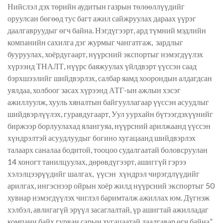
Нийслэл дэх төрийн аудитын газрын төлөөллүүдийг
оруулсан бөгөөд тус багт ажил сайжруулах дараах үүрэг
даалгавруудыг өгч байна. Нэгдүгээрт, ард түмний мэдлийн
компанийн сахилга дэг журмыг чангатгаж, зардлыг
бууруулах, хоёрдугаарт, нүүрсний экспортыг нэмэгдүүлэх
хүрээнд ТНАЛТ, нүүрс баяжуулах үйлдвэрт үүссэн саад
бэрхшээлийг шийдвэрлэх, салбар яамд хоорондын алдагдсан
уялдаа, холбоог засах хүрээнд АТГ-ын ажлын хэсэг
ажиллуулж, хууль хяналтын байгууллагаар үүссэн асуудлыг
шийдвэрлүүлэх, гуравдугаарт, Уул уурхайн бүтээгдэхүүнийг
биржээр борлуулахад ялангуяа, нүүрсний арилжаанд үүссэн
хүндрэлтэй асуудлуудыг богино хугацаанд шийдвэрлэх
талаарх саналаа бодитой, тооцоо судалгаатай боловсруулан
14 хоногт танилцуулах, дөрөвдүгээрт, ашиггүй гэрээ
хэлэлцээрүүдийг шалгах, үүсэн хүндрэл чирэгдлүүдийг
арилгах, ингэснээр ойрын хоёр жилд нүүрсний экспортыг 50
хувиар нэмэгдүүлэх чиглэл баримталж ажиллах юм. Дүгнэж
хэлбэл, авлигагүй эрүүл засаглалтай, үр ашигтай ажилладаг
компани байх гурван сарын хугацаатай даалгавар өгч байна”