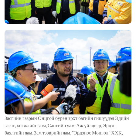
Засгийн газрын Онцгой бүрэн эрхт багийн гишүүдэд Эдийн
засаг, хөгжлийн яам, Сангийн яам, Аж үйлдвэр, Эрдэс
баялгийн яам, Зам тээврийн яам, “Эрдэнэс Монгол” ХХК,