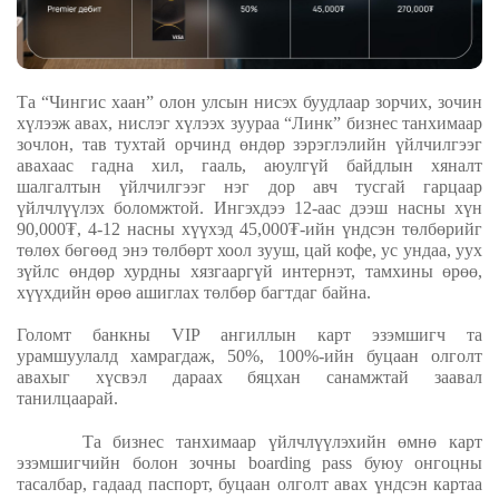
Та “Чингис хаан” олон улсын нисэх буудлаар зорчих, зочин
хүлээж авах, нислэг хүлээх зуураа
“Линк” бизнес танхимаар
зочлон, тав тухтай орчинд өндөр зэрэглэлийн үйлчилгээг
авахаас гадна хил, гааль, аюулгүй байдлын хяналт
шалгалтын үйлчилгээг нэг дор авч тусгай гарцаар
үйлчлүүлэх боломжтой.
Ингэхдээ 12-аас дээш насны хүн
90,000₮
,
4-12 насны хүүх
эд
45,000₮
-ийн үндсэн төлбөрийг
төлөх бөгөөд
энэ төлбөрт хоол зууш, цай кофе, ус ундаа,
уух
зүйлс өндөр хурдны хязгааргүй интернэт, тамхины өрөө,
хүүхдийн өрөө ашиглах төлбөр багтдаг байна.
Голомт банкны
VIP
ангиллын карт эзэмшигч та
урамшуулалд хамрагдаж, 50
%, 100%
-ийн буцаан олголт
авахыг хүсвэл дараах бяцхан санамжтай заавал
танилцаарай.
Та бизнес танхимаар үйлчлүүлэхийн өмнө карт
эзэмшигчийн болон зочны boarding pass буюу онгоцны
тасалбар, гадаад паспорт, буцаан олголт авах үндсэн картаа