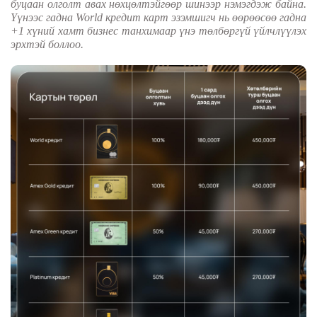
буцаан олголт авах нөхцөлтэйгөөр шинээр нэмэгдэж байна.
Үүнээс гадна
World
кредит карт эзэмшигч нь өөрөөсөө гадна
+1 хүний хамт бизнес танхимаар үнэ төлбөргүй үйлчлүүлэх
эрхтэй боллоо.