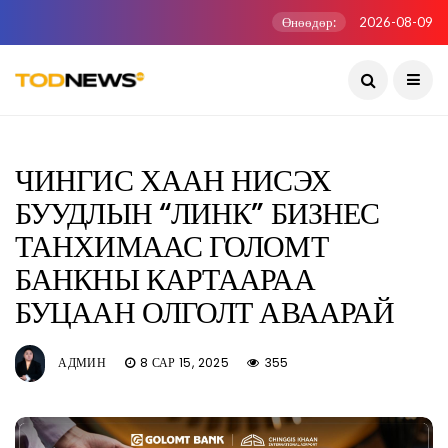
Өнөөдөр:
2026-08-09
ЧИНГИС ХААН НИСЭХ
БУУДЛЫН “ЛИНК” БИЗНЕС
ТАНХИМААС ГОЛОМТ
БАНКНЫ КАРТААРАА
БУЦААН ОЛГОЛТ АВААРАЙ
АДМИН
8 САР 15, 2025
355