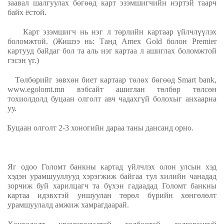
заавал шалгуулах бөгөөд карт эзэмшигчийн нэртэй таарч
байх ёстой.
Карт эзэмшигч нь нэг л төрлийн картаар үйлчлүүлэх
боломжтой.
(Жишээ нь: Танд Amex Gold болон Premier
картууд байдаг бол та аль нэг картаа л ашиглах боломжтой
гэсэн үг.)
Төлбөрийг зөвхөн биет картаар төлөх
бөгөөд
Smart bank
,
www.egolomt.mn вэбсайт ашиглан төлбөр төлсөн
тохиолдолд буцаан олголт авч чадахгүй болохыг анхаарна
уу.
Буцаан олголт 2-3 хоногийн дараа таны дансанд орно.
Яг одоо Голомт банкны картад үйлчлэх олон улсын
хэд
хэдэн урамшууллууд хэрэгжиж байгаа тул хилийн чанадад
зорчиж буй харилцагч та бүхэн гадаадад Голомт банкны
картаа
идэвхтэй уншуулан төрөл бүрийн хөнгөлөлт
урамшуулалд амжиж хамрагдаарай.