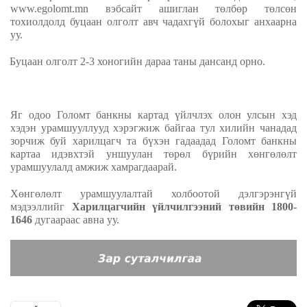
www.egolomt.mn вэбсайт ашиглан төлбөр төлсөн
тохиолдолд буцаан олголт авч чадахгүй болохыг анхаарна
уу.
Буцаан олголт 2-3 хоногийн дараа таны дансанд орно.
Яг одоо Голомт банкны картад үйлчлэх олон улсын
хэд
хэдэн урамшууллууд хэрэгжиж байгаа тул хилийн чанадад
зорчиж буй харилцагч та бүхэн гадаадад Голомт банкны
картаа
идэвхтэй уншуулан төрөл бүрийн хөнгөлөлт
урамшуулалд амжиж хамрагдаарай.
Хөнгөлөлт урамшуулалтай холбоотой дэлгэрэнгүй
мэдээллийг
Харилцагчийн үйлчилгээний төвийн 1800-
1646
дугаараас авна уу.