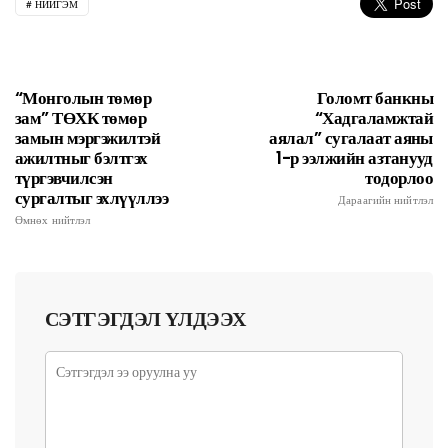
НИЙГЭМ
“Монголын төмөр
Голомт банкны
зам” ТӨХК төмөр
“Хадгаламжтай
замын мэргэжилтэй
аялал” сугалаат аяны
ажилтныг бэлтгэх
1-р ээлжийн азтанууд
түргэвчилсэн
тодорлоо
сургалтыг эхлүүллээ
Дараагийн нийтлэл
Өмнөх нийтлэл
СЭТГЭГДЭЛ ҮЛДЭЭХ