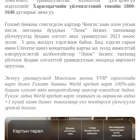
Хөнгөлөлт урамшуулалтай холбоотой дэлгэрэнгүй
мэдээллийг
Харилцагчийн үйлчилгээний төвийн 1800-
1646
дугаараас авна уу.
Голомт банкны сонгогдсон картаар Чингис хаан олон улсын
нисэх онгоцны буудлын “Линк” бизнес танхимаар
үйлчлүүлээд буцаан олголт авах урамшуулал
2023
оноос
эхлэн
3 дахь жилдээ хэрэгжиж байна. Бид хэдхэн сарын
өмнө
Universe
шинэ концепцийн картаа зах зээлд амжилттай
нэвтрүүлсэнтэй холбоотойгоор “Линк” бизнес танхимд
үйлчлэх буцаан олголттой урамшууллын нөхцөлд өөрчлөлт
орууллаа.
Энэхүү урамшуулалд Монголын анхны
VVIP
зэрэглэлийн
карт болох
Голомт банкны
World
кредит карт 100
%
-ийн
буцаан олголт авах нөхцөлтэйгөөр шинээр нэмэгдэж байна.
Үүнээс гадна
World
кредит карт эзэмшигч нь өөрөөсөө гадна
+1 хүний хамт бизнес танхимаар үнэ төлбөргүй үйлчлүүлэх
эрхтэй боллоо.