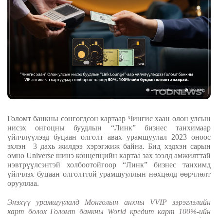
Голомт банкны сонгогдсон картаар Чингис хаан олон улсын
нисэх онгоцны буудлын “Линк” бизнес танхимаар
үйлчлүүлээд буцаан олголт авах урамшуулал
2023
оноос
эхлэн
3 дахь жилдээ хэрэгжиж байна. Бид хэдхэн сарын
өмнө
Universe
шинэ концепцийн картаа зах зээлд амжилттай
нэвтрүүлсэнтэй холбоотойгоор “Линк” бизнес танхимд
үйлчлэх буцаан олголттой урамшууллын нөхцөлд өөрчлөлт
орууллаа.
Энэхүү урамшуулалд Монголын анхны
VVIP
зэрэглэлийн
карт болох
Голомт банкны
World
кредит карт 100
%
-ийн