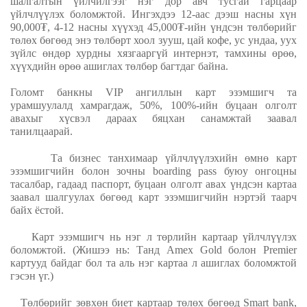
шалгалтын үйлчилгээг нэг дор авч тусгай гарцаар
үйлчлүүлэх боломжтой.
Ингэхдээ 12-аас дээш насны хүн
90,000₮
,
4-12 насны хүүх
эд
45,000₮
-ийн үндсэн төлбөрийг
төлөх бөгөөд
энэ төлбөрт хоол зууш, цай кофе, ус ундаа,
уух
зүйлс өндөр хурдны хязгааргүй интернэт, тамхины өрөө,
хүүхдийн өрөө ашиглах төлбөр багтдаг байна.
Голомт банкны
VIP
ангиллын карт эзэмшигч та
урамшуулалд хамрагдаж, 50
%, 100%
-ийн буцаан олголт
авахыг хүсвэл дараах бяцхан санамжтай заавал
танилцаарай.
Та бизнес танхимаар үйлчлүүлэхийн өмнө карт
эзэмшигчийн болон зочны boarding pass буюу онгоцны
тасалбар, гадаад паспорт, буцаан олголт авах үндсэн картаа
заавал шалгуулах бөгөөд карт эзэмшигчийн нэртэй таарч
байх ёстой.
Карт эзэмшигч нь нэг л төрлийн картаар үйлчлүүлэх
боломжтой.
(Жишээ нь: Танд Amex Gold болон Premier
картууд байдаг бол та аль нэг картаа л ашиглах боломжтой
гэсэн үг.)
Төлбөрийг зөвхөн биет картаар төлөх
бөгөөд
Smart bank
,