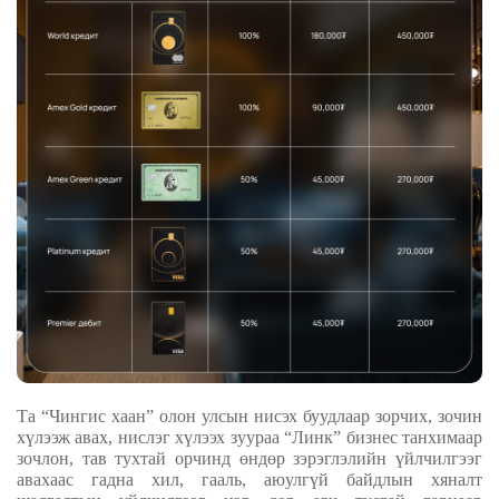
Та “Чингис хаан” олон улсын нисэх буудлаар зорчих, зочин
хүлээж авах, нислэг хүлээх зуураа
“Линк” бизнес танхимаар
зочлон, тав тухтай орчинд өндөр зэрэглэлийн үйлчилгээг
авахаас гадна хил, гааль, аюулгүй байдлын хяналт