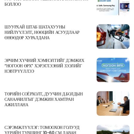
БОЛЛОО
ШУУРХАЙ ШТАБ ШАТАХУУНЫ
НИЙЛҮҮЛЭЛТ, НӨӨЦИЙН АСУУДЛААР
ӨНӨӨДӨР ХУРАЛДАНА
ЭРЧИМ ХҮЧНИЙ ХЭМНЭЛТИЙГ ДЭМЖИХ
“НОГООН ӨРХ” ХЭРЭГЛЭЭНИЙ ЗЭЭЛИЙГ
НЭВТРҮҮЛЛЭЭ
ТӨРИЙН СОЁРХОЛТ, ДУУЧИН Д.БОЛДЫН
САНААЧИЛГЫГ ДЭМЖИН ХАМТРАН
АЖИЛЛАНА
СЭРЭМЖЛҮҮЛЭГ: ТОМООХОН ГОЛУУД
ҮЕРИЙН ТҮВШИНГ 10-60 СМ ДАВАН