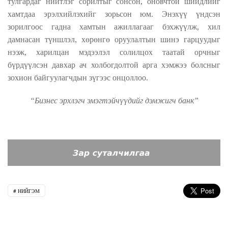
тулгардаг нийтлэг сорилтыг сонсон, оновчтой шийдлийг
хамтдаа эрэлхийлэхийг зорьсон юм. Энэхүү үндсэн
зорилгоос гадна хамтын ажиллагааг бэхжүүлж, хил
дамнасан түншлэл, хөрөнгө оруулалтын шинэ гарцуудыг
нээж,
харилцан мэдээлэл солилцох таатай орчныг
бүрдүүл
сэн давхар
ач холбогдол
той
арга хэмжээ
болсныг
зохион байгуулагчдын зүгээс онцоллоо.
“Бизнес эрхлэгч эмэгтэйчүүдийг дэмжигч банк”
НИЙГЭМ