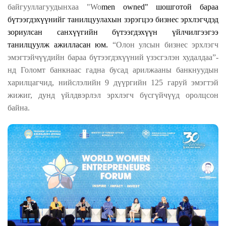
байгууллагуудынхаа "Wo
men owned" шошготой бараа
бүтээгдэхүүнийг танилцуулахын зэрэгцээ бизнес эрхлэгчдэд
зориулсан санхүүгийн бүтээгдэхүүн үйлчилгээгээ
танилцуулж ажилласан юм.
“Олон улсын бизнес эрхлэгч
эмэгтэйчүүдийн бараа бүтээгдэхүүний үзэсгэлэн худалдаа”-
нд Голомт банкнаас гадна бусад арилжааны банкнуудын
харилцагчид, нийслэлийн 9 дүүргийн 125 гаруй эмэгтэй
жижиг, дунд үйлдвэрлэл эрхлэгч бүсгүйчүүд оролцсон
байна.