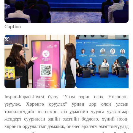
Caption
‹
›
Inspire-Impact-Invest
буюу “Урам зориг өгөх, Нөлөөлөл
үзүүлэх, Хөрөнгө оруулах” уриан дор олон улсын
төлөөлөгчдийг нэгтгэсэн энэ удаагийн чуулга уулзалтаар
жендерт суурилсан эдийн засгийн бодлого, хүний нөөц,
хөрөнгө оруулалтыг дэмжиж, бизнес эрхлэгч эмэгтэйчүүдэд