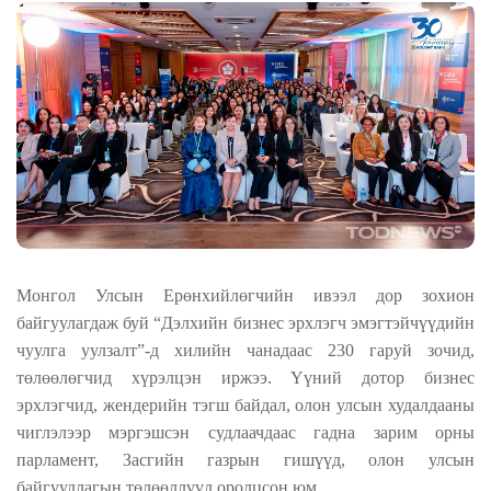
Монгол Улсын Ерөнхийлөгчийн ивээл дор
зохион
байгуулагдаж буй “Дэлхийн бизнес эрхлэгч эмэгтэйчүүдийн
чуулга уулзалт”
-д
хилийн чанадаас 230
гаруй зочид,
төлөөлөгч
ид
хүрэлцэн ир
жээ. Үүний
дотор бизнес
эрхлэгчид
,
жендерийн тэгш байдал, олон улсын худалдааны
чиглэлээр мэргэшсэн судлаачдаас гадна зарим орны
парламент, Засгийн газрын гишүүд, олон улсын
байгууллагын төлөөллүүд
оролц
сон юм
.