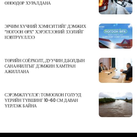
ӨНӨӨДӨР ХУРАЛДАНА
ЭРЧИМ ХҮЧНИЙ ХЭМНЭЛТИЙГ ДЭМЖИХ
“НОГООН ӨРХ” ХЭРЭГЛЭЭНИЙ ЗЭЭЛИЙГ
НЭВТРҮҮЛЛЭЭ
ТӨРИЙН СОЁРХОЛТ, ДУУЧИН Д.БОЛДЫН
САНААЧИЛГЫГ ДЭМЖИН ХАМТРАН
АЖИЛЛАНА
СЭРЭМЖЛҮҮЛЭГ: ТОМООХОН ГОЛУУД
ҮЕРИЙН ТҮВШИНГ 10-60 СМ ДАВАН
ҮЕРЛЭЖ БАЙНА