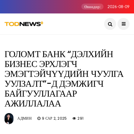
Өнөөдөр:
2026-08-09
ГОЛОМТ БАНК “ДЭЛХИЙН
БИЗНЕС ЭРХЛЭГЧ
ЭМЭГТЭЙЧҮҮДИЙН ЧУУЛГА
УУЛЗАЛТ”-Д ДЭМЖИГЧ
БАЙГУУЛЛАГААР
АЖИЛЛАЛАА
АДМИН
9 САР 2, 2025
291