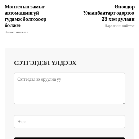
Монтелын замыг
Өнөөдөр
автомашингүй
Улаанбаатарт өдөртөө
гудамж болгохоор
23 хэм дулаан
болжээ
Дараагийн нийтлэл
Өмнөх нийтлэл
СЭТГЭГДЭЛ ҮЛДЭЭХ