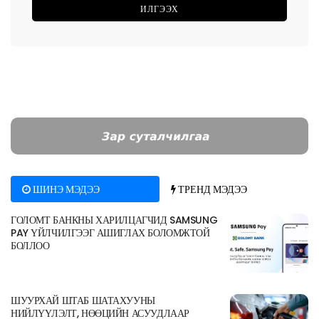
ШИНЭ МЭДЭЭ
ТРЕНД МЭДЭЭ
ГОЛОМТ БАНКНЫ ХАРИЛЦАГЧИД SAMSUNG
PAY ҮЙЛЧИЛГЭЭГ АШИГЛАХ БОЛОМЖТОЙ
БОЛЛОО
ШУУРХАЙ ШТАБ ШАТАХУУНЫ
НИЙЛҮҮЛЭЛТ, НӨӨЦИЙН АСУУДЛААР