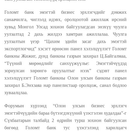
Голомт банк эмэгтэй бизнес эрхлэгчдийг дэмжих
санаачилга
, чиглэлд идэвх,
оролцоотой ажилла
ж
ирс
ний
хувьд
Монгол Улсад
зохион байгуулагд
сан энэхүү
чуулга
уулзалтад
2 дахь жилдээ
хамтран ажилла
лаа.
Чуулга
уулзалтын
үеэр
“
Цахим эдийн засаг дахь эмэгтэй
экспортлогчид
” хэсэгт өрнөсөн
панел хэлэлцүүлэгт Голомт
банкны
Жижиг, дунд банкны
газрын захирал Ц.Байгалма
а
,
“Түүний мөрөөдлийг санхүүжүүлье: Эмэгтэйчүүдэд
зориулсан хөрөнгө оруулалтыг нээх” сэдэвт панел
хэлэлцүүлэгт Голомт банкны Олон улсын банкны газрын
захирал Б.Энхзаяа нар панелистаар оролцож, санал бодлоо
хуваалцлаа.
Форумын хүрээнд “Олон улсын бизнес эрхлэгч
эмэгтэйчүүдийн бараа бүтээгдэхүүний үзэсгэлэн худалдаа”-г
Сүхбаатарын талбайд 2 өдрийн турш зохион байгуулсан
бөгөөд Голомт банк тус үзэсгэлэнд харилцагч