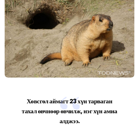
Хөвсгөл аймагт 23 хүн тарваган
тахал өвчнөөр өвчилж, нэг хүн амиа
алджээ.