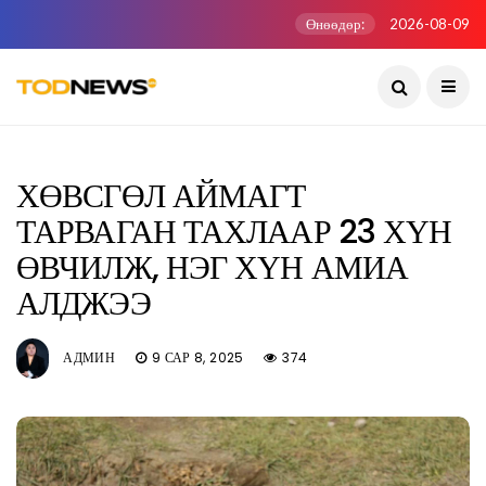
Өнөөдөр:
2026-08-09
ХӨВСГӨЛ АЙМАГТ
ТАРВАГАН ТАХЛААР 23 ХҮН
ӨВЧИЛЖ, НЭГ ХҮН АМИА
АЛДЖЭЭ
АДМИН
9 САР 8, 2025
374