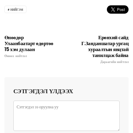
НИЙГЭМ
Өнөөдөр
Ерөнхий сайд
Улаанбаатарт өдөртөө
Г.Занданшатар ургац
15 хэм дулаан
хураалтын явцтай
танилцаж байна
Өмнөх нийтлэл
Дараагийн нийтлэл
СЭТГЭГДЭЛ ҮЛДЭЭХ