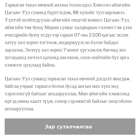
Тарваган тахал өвчний анхны тохиолдол Хөвсгөл аймгийн
Цагаан-Уул суманд бүртгэгдэж, 88 хүнийг тусгаарлажээ.
Үүнтэй холбогдуулан аймгийн онцгой комисс Цагаан-Уул,
аймгийн төв буюу Мөрөн сумыг халдварын голомт гэж үзэн
өчигдрийн буюу есдүгээр сарын 07-ны 23.00 цагаас эхлэн
хатуу хөл хорио тогтоож, өндөржүүлсэн бэлэн байдал
зарлалаа. Энэхүү хөл хорио 7 хоног үргэлжлэх бөгөөд энэ
хугацаанд хичээл цахимд шилжиж, олон нийтийн бүх арга
хэмжээг цуцлаад байна.
Цагаан-Уул суманд тарваган тахал өвчний дэгдэлт явагдаж
байгаа учраас тарвага болон бусад ангын мах хүнсэнд
хэрэглэхгүй байхыг анхаарууллаа. Мөн аймгийн хэмжээнд
иргэд амны хаалт зүүж, сонор сэрэмжтэй байхыг онцгойлон
анхаарууллаа.