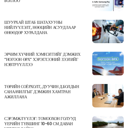
БОЛЛОО
ШУУРХАЙ ШТАБ ШАТАХУУНЫ
НИЙЛҮҮЛЭЛТ, НӨӨЦИЙН АСУУДЛААР
ӨНӨӨДӨР ХУРАЛДАНА
ЭРЧИМ ХҮЧНИЙ ХЭМНЭЛТИЙГ ДЭМЖИХ
“НОГООН ӨРХ” ХЭРЭГЛЭЭНИЙ ЗЭЭЛИЙГ
НЭВТРҮҮЛЛЭЭ
ТӨРИЙН СОЁРХОЛТ, ДУУЧИН Д.БОЛДЫН
САНААЧИЛГЫГ ДЭМЖИН ХАМТРАН
АЖИЛЛАНА
СЭРЭМЖЛҮҮЛЭГ: ТОМООХОН ГОЛУУД
ҮЕРИЙН ТҮВШИНГ 10-60 СМ ДАВАН