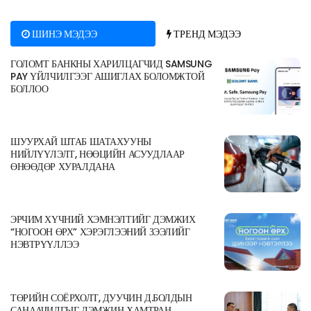
ШИНЭ МЭДЭЭ
ТРЕНД МЭДЭЭ
ГОЛОМТ БАНКНЫ ХАРИЛЦАГЧИД SAMSUNG
PAY ҮЙЛЧИЛГЭЭГ АШИГЛАХ БОЛОМЖТОЙ
БОЛЛОО
ШУУРХАЙ ШТАБ ШАТАХУУНЫ
НИЙЛҮҮЛЭЛТ, НӨӨЦИЙН АСУУДЛААР
ӨНӨӨДӨР ХУРАЛДАНА
ЭРЧИМ ХҮЧНИЙ ХЭМНЭЛТИЙГ ДЭМЖИХ
“НОГООН ӨРХ” ХЭРЭГЛЭЭНИЙ ЗЭЭЛИЙГ
НЭВТРҮҮЛЛЭЭ
ТӨРИЙН СОЁРХОЛТ, ДУУЧИН Д.БОЛДЫН
САНААЧИЛГЫГ ДЭМЖИН ХАМТРАН