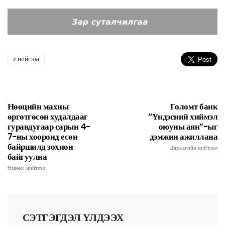
НИЙГЭМ
Нөөцийн махны
Голомт банк
өргөтгөсөн худалдааг
“Үндэсний хиймэл
гуравдугаар сарын 4-
оюуны аян”-ыг
7-ны хооронд есөн
дэмжин ажиллана
байршилд зохион
Дараагийн нийтлэл
байгуулна
Өмнөх нийтлэл
СЭТГЭГДЭЛ ҮЛДЭЭХ