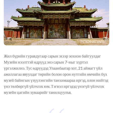
Жил бүрийн гуравдугаар сарын эхээр зохион байгуулдаг
Музейн нээлттэй өдрүүд энэ сарын 7-ныг хүртэл
үргэлжилнэ. Тус өдрүүдэд Улаанбаатар хот, 21 аймагт үйл
ажиллагаа явуулдаг төрийн болон орон нутгийн өмчийн бүх
музей байнгын үзүүлэнгийн танхимаараа иргэд, олон нийтэд
үнэ төлбөргүй үйлчлэх юм. Тэгвэл иргэдэд үнэгүй үйлчлэх
музейн цагийн хуваарийг танилцуулъя.