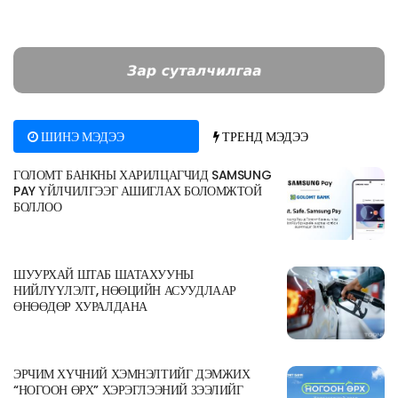
ШИНЭ МЭДЭЭ
ТРЕНД МЭДЭЭ
ГОЛОМТ БАНКНЫ ХАРИЛЦАГЧИД SAMSUNG
PAY ҮЙЛЧИЛГЭЭГ АШИГЛАХ БОЛОМЖТОЙ
БОЛЛОО
ШУУРХАЙ ШТАБ ШАТАХУУНЫ
НИЙЛҮҮЛЭЛТ, НӨӨЦИЙН АСУУДЛААР
ӨНӨӨДӨР ХУРАЛДАНА
ЭРЧИМ ХҮЧНИЙ ХЭМНЭЛТИЙГ ДЭМЖИХ
“НОГООН ӨРХ” ХЭРЭГЛЭЭНИЙ ЗЭЭЛИЙГ