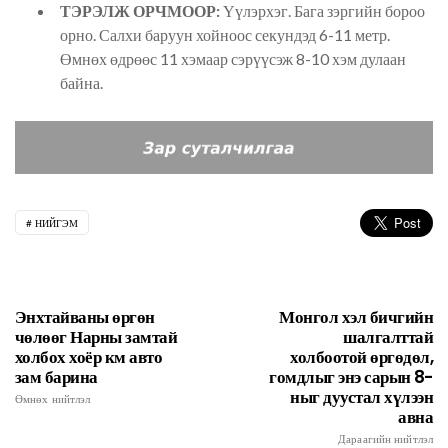
ТЭРЭЛЖ ОРЧМООР:
Үүлэрхэг. Бага зэргийн бороо
орно. Салхи баруун хойноос секундэд 6-11 метр.
Өмнөх өдрөөс 11 хэмаар сэрүүсэж 8-10 хэм дулаан
байна.
НИЙГЭМ
Энхтайваны өргөн
Монгол хэл бичгийн
чөлөөг Нарны замтай
шалгалттай
холбох хоёр км авто
холбоотой өргөдөл,
зам барина
гомдлыг энэ сарын 8-
ныг дуустал хүлээн
Өмнөх нийтлэл
авна
Дараагийн нийтлэл