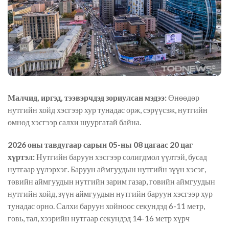
Малчид, иргэд, тээвэрчдэд зориулсан мэдээ:
Өнөөдөр
нутгийн хойд хэсгээр хур тунадас орж, сэрүүсэж, нутгийн
өмнөд хэсгээр салхи шуургатай байна.
2026 оны тавдугаар сарын 05-ны 08 цагаас 20 цаг
хүртэл:
Нутгийн баруун хэсгээр солигдмол үүлтэй, бусад
нутгаар үүлэрхэг. Баруун аймгуудын нутгийн зүүн хэсэг,
төвийн аймгуудын нутгийн зарим газар, говийн аймгуудын
нутгийн хойд, зүүн аймгуудын нутгийн баруун хэсгээр хур
тунадас орно. Салхи баруун хойноос секундэд 6-11 метр,
говь, тал, хээрийн нутгаар секундэд 14-16 метр хүрч