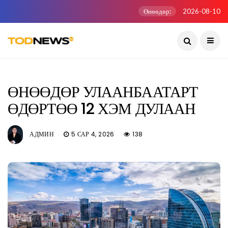
Өнөөдөр:
2026-08-10
ӨНӨӨДӨР УЛААНБААТАРТ
ӨДӨРТӨӨ 12 ХЭМ ДУЛААН
АДМИН
5 САР 4, 2026
138