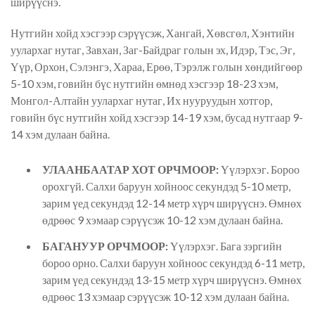
ширүүснэ.
Нутгийн хойд хэсгээр сэрүүсэж, Хангай, Хөвсгөл, Хэнтийн
уулархаг нутаг, Завхан, Заг-Байдраг голын эх, Идэр, Тэс, Эг,
Үүр, Орхон, Сэлэнгэ, Хараа, Ерөө, Тэрэлж голын хөндийгөөр
5-10 хэм, говийн бүс нутгийн өмнөд хэсгээр 18-23 хэм,
Монгол-Алтайн уулархаг нутаг, Их нууруудын хотгор,
говийн бүс нутгийн хойд хэсгээр 14-19 хэм, бусад нутгаар 9-
14 хэм дулаан байна.
УЛААНБААТАР ХОТ ОРЧМООР:
Үүлэрхэг. Бороо
орохгүй. Салхи баруун хойноос секундэд 5-10 метр,
зарим үед секундэд 12-14 метр хүрч ширүүснэ. Өмнөх
өдрөөс 9 хэмаар сэрүүсэж 10-12 хэм дулаан байна.
БАГАНУУР ОРЧМООР:
Үүлэрхэг. Бага зэргийн
бороо орно. Салхи баруун хойноос секундэд 6-11 метр,
зарим үед секундэд 13-15 метр хүрч ширүүснэ. Өмнөх
өдрөөс 13 хэмаар сэрүүсэж 10-12 хэм дулаан байна.