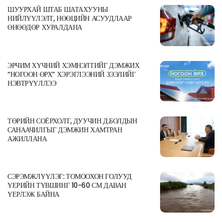
ШУУРХАЙ ШТАБ ШАТАХУУНЫ
НИЙЛҮҮЛЭЛТ, НӨӨЦИЙН АСУУДЛААР
ӨНӨӨДӨР ХУРАЛДАНА
ЭРЧИМ ХҮЧНИЙ ХЭМНЭЛТИЙГ ДЭМЖИХ
“НОГООН ӨРХ” ХЭРЭГЛЭЭНИЙ ЗЭЭЛИЙГ
НЭВТРҮҮЛЛЭЭ
ТӨРИЙН СОЁРХОЛТ, ДУУЧИН Д.БОЛДЫН
САНААЧИЛГЫГ ДЭМЖИН ХАМТРАН
АЖИЛЛАНА
СЭРЭМЖЛҮҮЛЭГ: ТОМООХОН ГОЛУУД
ҮЕРИЙН ТҮВШИНГ 10-60 СМ ДАВАН
ҮЕРЛЭЖ БАЙНА