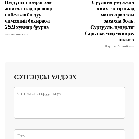
Нэгдүгээр тойрог зам
Сүүлийн үед ажил
ашиглалтад орсноор
хийх гэхээр наад
нийслэлийн дуу
мөнгөөрөө зам
чимээний бохирдол
засахаа боль.
25.9 хувиар буурна
Сургууль, цэцэрлэг
барь гэж мэдэмхийрэх
Өмнөх нийтлэл
болжээ
Дараагийн нийтлэл
СЭТГЭГДЭЛ ҮЛДЭЭХ