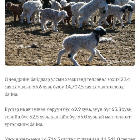
Өнөөдрийн байдлаар улсын хэмжээнд төллөвөл зохих 22.4
сая эх малын 65.6 хувь буюу 14,707,5 сая эх мал төллөөд
байна.
Бүсээр нь авч үзвэл, баруун бүс 69.9 хувь, зүүн бүс 65.3 хувь,
төвийн бүс 62.5 хувь, хангайн бүс 65.0 хувьтай мал төллөлт
үргэлжилж байна.
Улсын хэмжээнд 14,716,5 сая төл хүлээн авч, 14,541,0 сая төл