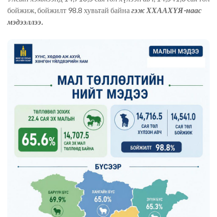
бойжиж, бойжилт 98.8 хувьтай байна
гэж ХХААХҮЯ-наас
мэдээллээ.