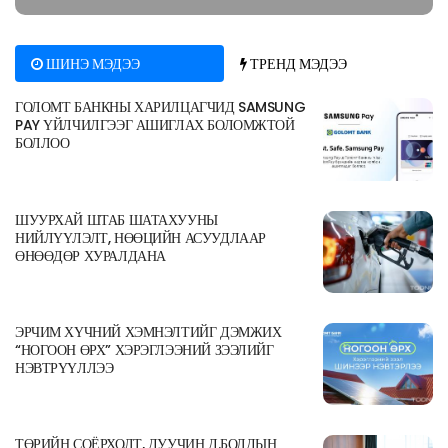
ШИНЭ МЭДЭЭ
ТРЕНД МЭДЭЭ
ГОЛОМТ БАНКНЫ ХАРИЛЦАГЧИД SAMSUNG
PAY ҮЙЛЧИЛГЭЭГ АШИГЛАХ БОЛОМЖТОЙ
БОЛЛОО
ШУУРХАЙ ШТАБ ШАТАХУУНЫ
НИЙЛҮҮЛЭЛТ, НӨӨЦИЙН АСУУДЛААР
ӨНӨӨДӨР ХУРАЛДАНА
ЭРЧИМ ХҮЧНИЙ ХЭМНЭЛТИЙГ ДЭМЖИХ
“НОГООН ӨРХ” ХЭРЭГЛЭЭНИЙ ЗЭЭЛИЙГ
НЭВТРҮҮЛЛЭЭ
ТӨРИЙН СОЁРХОЛТ, ДУУЧИН Д.БОЛДЫН