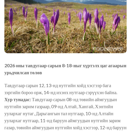
2026 оны тавдугаар сарын 8-18-ныг хүртэлх цаг агаарын
урьдчилсан төлөв
Тавдугаар сарын 12, 13-нд нутгийн хойд хэсгээр бага
зэргийн бороо орж, 14-нд ихэнх нутгаар сэрүүхэн байна.
Хур тунадас:
Тавдугаар сарын 08-нд төвийн аймгуудын
нутгийн зарим газраар, 09-нд Алтай, Хангай, Хэнтийн
уулархаг нутаг, Дарьгангын тал нутгаар, 10-нд Алтайн
уулархаг нутгаар, 11-нд баруун аймгуудын нутгийн зарим
газар, төвийн аймгуудын нутгийн хойд хэсгээр, 12-нд баруун