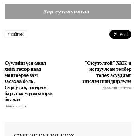
НИЙГЭМ
Сүүлийн үед ажил
“Оюутолгой” ХХК-д
хийх гэхээр наад
ногдуулсан төлбөр
мөнгөөрөө зам
төлөх асуудлыг
засахаа боль.
эцэслэн шийдвэрлэлээ
Сургууль, цэцэрлэг
Дараагийн нийтлэл
барь гэж мэдэмхийрэх
болжээ
Өмнөх нийтлэл