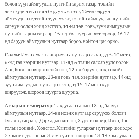
болон зүүн аймгуудын нутгийн зарим газар, төвийн
аймгуудын нутгийн баруун хэсгээр, 13-нд баруун
аймгуудын нутгийн зүүн хэсэг, төвийн аймгуудын нутгийн
баруун болон хойд хэсгээр, 14-нд төв, говь, зүүн аймгуудын
нутгийн зарим газраар, 15-нд Увс нуурын хотгороор, 16,17-
нд баруун аймгуудын нутгаар бороо, нойтон цас орно.
Салхи:
Ихэнх хугацаанд ихэнх нутгаар секундэд 5-10 метр,
8-нд тал хээрийн нутгаар, 11-нд Алтайн салбар уулс болон
Арц Богдын өвөр хоолойгоор, 12-нд баруун, төв, говийн
аймгуудын нутгаар, 13-нд говь, тал, хээрийн нутгаар, 14-нд
зүүн аймгуудын нутгаар секундэд 15-17 метр хүрч
ширүүсэж, шороон шуурга шуурна.
Агаарын температур:
Тавдугаар сарын 13-нд баруун
аймгуудын нутгаар, 14-нд ихэнх нутгаар сэрүүсэх боловч
бусад хугацаанд Дархадын хотгор, Хүрэнбэлчир, Идэр, Тэс
голын хөндий, Хөвсгөл, Хэнтийн уулархаг нутгаар шөнөдөө
2 хэмийн дулаанаас 3 хэм хүйтэн, өдөртөө 13-18 хэм дулаан,