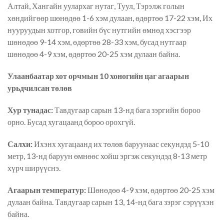
Алтай, Хангайн уулархаг нутаг, Туул, Тэрэлж голын
хөндийгөөр шөнөдөө 1-6 хэм дулаан, өдөртөө 17-22 хэм, Их
нууруудын хотгор, говийн бүс нутгийн өмнөд хэсгээр
шөнөдөө 9-14 хэм, өдөртөө 28-33 хэм, бусад нутгаар
шөнөдөө 4-9 хэм, өдөртөө 20-25 хэм дулаан байна.
Улаанбаатар хот орчмын 10 хоногийн цаг агаарын
урьдчилсан төлөв
Хур тунадас:
Тавдугаар сарын 13-нд бага зэргийн бороо
орно. Бусад хугацаанд бороо орохгүй.
Салхи:
Ихэнх хугацаанд их төлөв баруунаас секундэд 5-10
метр, 13-нд баруун өмнөөс хойш эргэж секундэд 8-13 метр
хүрч ширүүснэ.
Агаарын температур:
Шөнөдөө 4-9 хэм, өдөртөө 20-25 хэм
дулаан байна. Тавдугаар сарын 13, 14-нд бага зэрэг сэрүүхэн
байна.