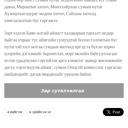
даваа, Мараатын хөтөл, Мөнххайрхан сумын нутаг
Хужиртын шураг модны хөтөл, Сайхны хөтөлд
хамгаалалтын бүс гаргажээ.
Зэргэлдээх Баян-өлгий аймагт халдварын тархалт өндөр
байгаа учраас тус аймгийн сумуудтай болон голомтын бүс
нутагтай хил залгаа сумдын малчид иргэд та бүхэн хорио
цээрийн дэглэмийг баримтлах, мэргэжлийн байгууллагаас
өгсөн урьдчилан сэргийлэх арга хэмжээг заавар зөвлөмжийн
дагуу хэрэгжүүлж аймаг, сумын Онцгой комиссоос гаргасан
шийдвэрийг дагаж мөрдөхийг уриалж байна
НИЙГЭМ
ЭДИЙН ЗАСАГ