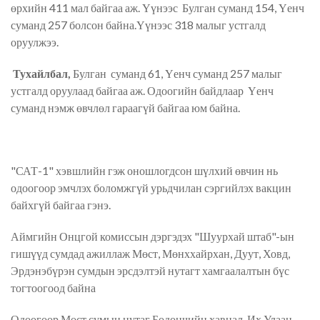
өрхийн 411 мал байгаа аж. Үүнээс Булган суманд 154, Үенч
суманд 257 болсон байна.Үүнээс 318 малыг устгалд
оруулжээ.
Тухайлбал,
Булган суманд 61, Үенч суманд 257 малыг
устгалд оруулаад байгаа аж. Одоогийн байдлаар Үенч
суманд нэмж өвчлөл гараагүй байгаа юм байна.
"САТ-1" хэвшлийн гэж оношлогдсон шүлхий өвчин нь
одоогоор эмчлэх боломжгүй урьдчилан сэргийлэх вакцин
байхгүй байгаа гэнэ.
Аймгийн Онцгой комиссын дэргэдэх "Шуурхай штаб"-ын
гишүүд сумдад ажиллаж Мөст, Мөнххайрхан, Дуут, Ховд,
Эрдэнэбүрэн сумдын эрсдэлтэй нутагт хамгаалалтын бүс
тогтоогоод байна
Одоогоор Мөст сумын нутаг Бодончийн хавцал, Их Улаан