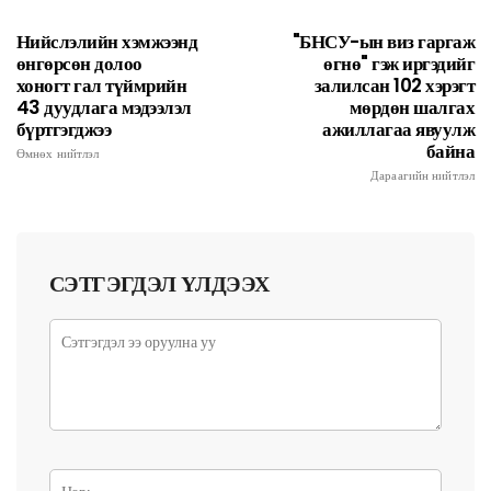
Нийслэлийн хэмжээнд
"БНСУ-ын виз гаргаж
өнгөрсөн долоо
өгнө" гэж иргэдийг
хоногт гал түймрийн
залилсан 102 хэрэгт
43 дуудлага мэдээлэл
мөрдөн шалгах
бүртгэгджээ
ажиллагаа явуулж
байна
Өмнөх нийтлэл
Дараагийн нийтлэл
СЭТГЭГДЭЛ ҮЛДЭЭХ