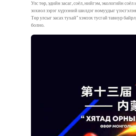
Улс төр, эдийн засаг, соёл, нийгэм, экологийн соё
зохиол зэрэг хүрээний шилдэг номуудыг үзэсгэлэ
Төр улсыг засах тухай” хэмээх тусгай тавиур бай
болно.