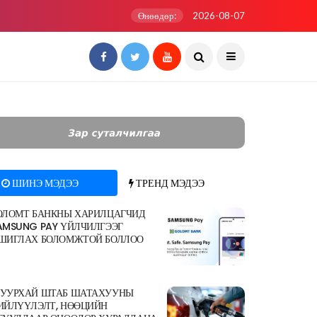
Өнөөдөр:
2026-08-07
ШИНЭ МЭДЭЭ
ТРЕНД МЭДЭЭ
ОЛОМТ БАНКНЫ ХАРИЛЦАГЧИД
AMSUNG PAY ҮЙЛЧИЛГЭЭГ
ШИГЛАХ БОЛОМЖТОЙ БОЛЛОО
УУРХАЙ ШТАБ ШАТАХУУНЫ
ИЙЛҮҮЛЭЛТ, НӨӨЦИЙН