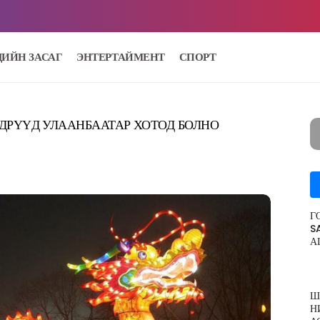
ДИЙН ЗАСАГ
ЭНТЕРТАЙМЕНТ
СПОРТ
ДРҮҮД УЛААНБААТАР ХОТОД БОЛНО
Г
S
А
Ш
Н