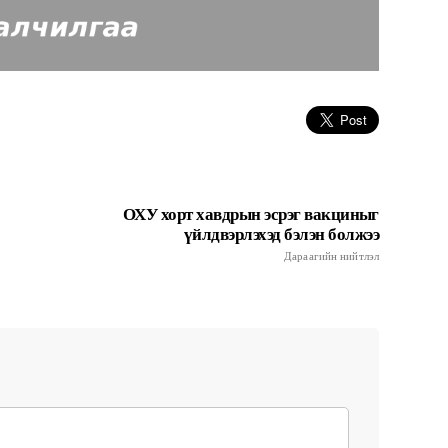
ОХУ хорт хавдрын эсрэг вакциныг
үйлдвэрлэхэд бэлэн болжээ
Дараагийн нийтлэл