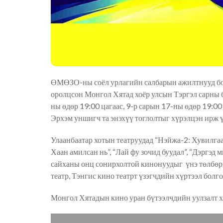
ӨМӨЗО-ны соёл урлагийн салбарын ажилтнууд бо
оролцсон Монгол Хятад хоёр улсын Тэргэл сарны 
ны өдөр 19:00 цагаас, 9-р сарын 17-ны өдөр 19:00
Эрхэм уншигч та энэхүү тоглолтыг хүрэлцэн ирж 
Улаанбаатар хотын театруудад “Нэйжа-2: Хувилгаан
Хаан амилсан нь”, “Лай фу зочид буудал”, “Дэргэд 
сайханы онц сонирхолтой кинонуудыг үнэ төлбөрг
театр, Тэнгис кино театрт үзэгчдийн хүртээл болго
Монгол Хятадын кино уран бүтээлчдийн уулзалт х