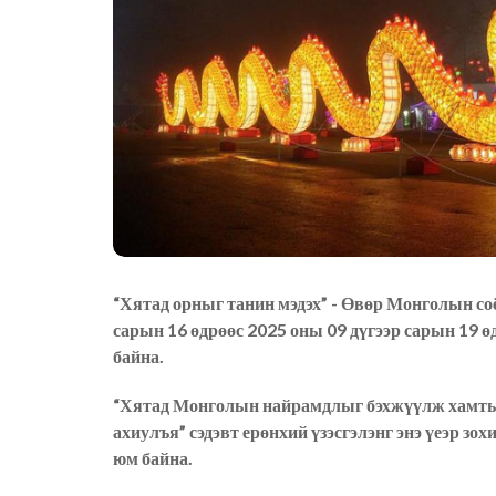
“Хятад орныг танин мэдэх” - Өвөр Монголын соё
сарын 16 өдрөөс 2025 оны 09 дүгээр сарын 19 ө
байна.
“Хятад Монголын найрамдлыг
бэхжүүлж
хамты
ахиулъя”
сэдэвт
ерөнхий үзэсгэлэнг энэ үеэр зо
юм байна.