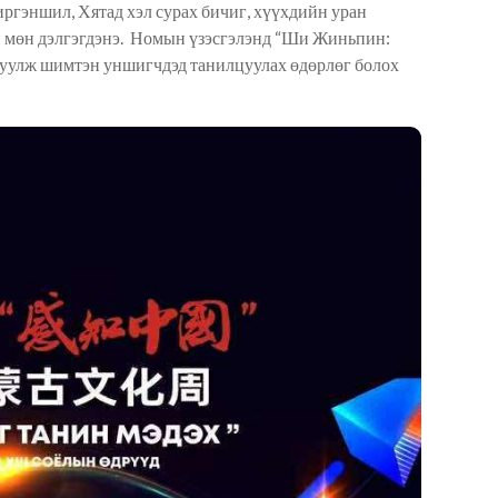
л иргэншил, Хятад хэл сурах бичиг, хүүхдийн уран
н мөн дэлгэгдэнэ. Номын үзэсгэлэнд “Ши Жиньпин:
рлуулж шимтэн уншигчдэд танилцуулах өдөрлөг болох