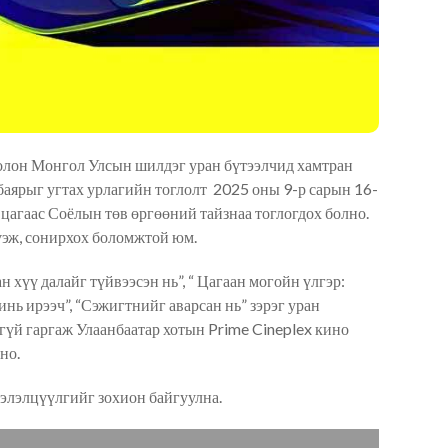
лон Монгол Улсын шилдэг уран бүтээлчид хамтран
баярыг угтах урлагийн тоглолт 2025 оны 9-р сарын 16-
 цагаас Соёлын төв өргөөний тайзнаа тоглогдох болно.
үэж, сонирхох боломжтой юм.
 хүү далайг түйвээсэн нь”, “ Цагаан могойн үлгэр:
минь ирээч”, “Сэжигтнийг аварсан нь” зэрэг уран
үй гаргаж Улаанбаатар хотын Prime Cineplex кино
но.
элэлцүүлгийг зохион байгуулна.