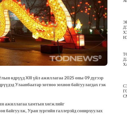
А
Э
Д
Х
Н
Т
Д
Х
лын өдрүүд XIII үйл ажиллагаа 2025 оны 09 дүгээр
дрүүдэд Улаанбаатар хотноо зохион байгуулагдах гэж
С
Г
С
н ажиллагаа хамтын хөгжлийг
хион байгуулж, Уран зургийн галлерзйд сонирхуулах