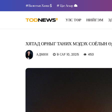
#Валютын Ханш
# Цаг Агаар
УЛС ТӨР
НИЙГЭМ
Э
ХЯТАД ОРНЫГ ТАНИХ МЭДЭХ СОЁЛЫН Ө
АДМИН
9 САР 10, 2025
453