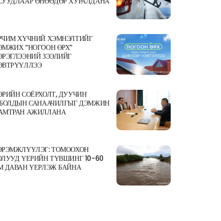
СУУДЛААР ӨНӨӨДӨР ХУРАЛДАНА
РЧИМ ХҮЧНИЙ ХЭМНЭЛТИЙГ
ЭМЖИХ “НОГООН ӨРХ”
ЭРЭГЛЭЭНИЙ ЗЭЭЛИЙГ
ЭВТРҮҮЛЛЭЭ
ӨРИЙН СОЁРХОЛТ, ДУУЧИН
.БОЛДЫН САНААЧИЛГЫГ ДЭМЖИН
АМТРАН АЖИЛЛАНА
ЭРЭМЖЛҮҮЛЭГ: ТОМООХОН
ОЛУУД ҮЕРИЙН ТҮВШИНГ 10-60
М ДАВАН ҮЕРЛЭЖ БАЙНА