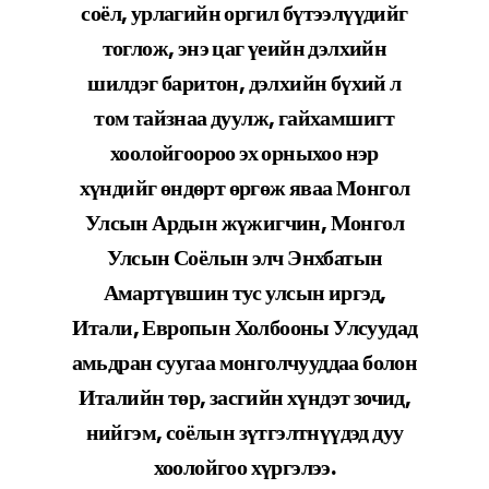
соёл, урлагийн оргил бүтээлүүдийг
тоглож, энэ цаг үеийн дэлхийн
шилдэг баритон, дэлхийн бүхий л
том тайзнаа дуулж, гайхамшигт
хоолойгоороо эх орныхоо нэр
хүндийг өндөрт өргөж яваа Монгол
Улсын Ардын жүжигчин, Монгол
Улсын Соёлын элч Энхбатын
Амартүвшин тус улсын иргэд,
Итали, Европын Холбооны Улсуудад
амьдран суугаа монголчууддаа болон
Италийн төр, засгийн хүндэт зочид,
нийгэм, соёлын зүтгэлтнүүдэд дуу
хоолойгоо хүргэлээ.