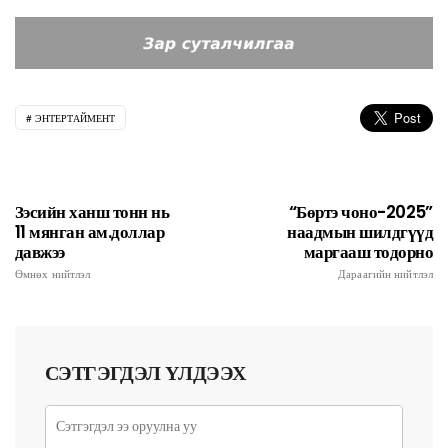
ЭНТЕРТАЙМЕНТ
Зэсийн ханш тонн нь
“Бөртэ чоно-2025”
11 мянган ам.доллар
наадмын шилдгүүд
давжээ
маргааш тодорно
Өмнөх нийтлэл
Дараагийн нийтлэл
СЭТГЭГДЭЛ ҮЛДЭЭХ