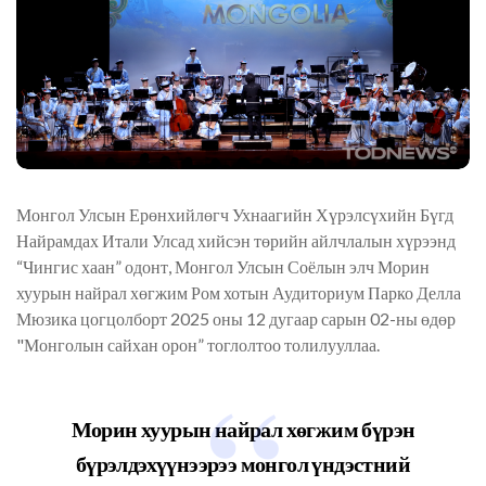
Монгол Улсын Ерөнхийлөгч Ухнаагийн Хүрэлсүхийн Бүгд
Найрамдах Итали Улсад хийсэн төрийн айлчлалын хүрээнд
“Чингис хаан” одонт, Монгол Улсын Соёлын элч Морин
хуурын найрал хөгжим Ром хотын Аудиториум Парко Делла
Мюзика цогцолборт 2025 оны 12 дугаар сарын 02-ны өдөр
"Монголын сайхан орон” тоглолтоо толилууллаа.
Морин хуурын найрал хөгжим бүрэн
бүрэлдэхүүнээрээ монгол үндэстний