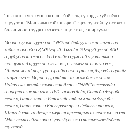
Тоглолтын үеэр монгол орны байгаль, хүн ард, ахуй соёлыг
харуулсан “Монголын сайхан орон” гэрэл зургийн үзэсгэлэн
болон морин хуурын үзэсгэлэнг дэлгэж, сонирхуулав.
Морин хуурын чуулга нь 1992 онд байгуулагдсан цагаасаа
хойш эх орондоо 3,000 гаруй, дэлхийн 20 гаруй улсад 600
гаруй удаа тоглосон. Үндэснийхээ урлагийг сурталчлан
таниулахад оруулсан хувь нэмэр, гавьяаг нь төр үнэлж,
“Чингис хаан” тэргүүн зэргийн одон хүртээн, бүрэлдэхүүнийг
нь өргөтгөж Морин хуур найрал хөгжим болгосон юм.
Найрал хөгжмийн хамт олон Японы “NHK” телевизийн
концертын их танхим, НҮБ-ын төв байр, Сиднейн дуурийн
театр, Парис хотын Версалийн ордны Хааны дуурийн
театр, Нант хотын Консерваторын Дебюсси танхим,
Шанхай хотын Ягуар симфони оркестрын их танхим зэрэгт
“Монголын сайхан орон” уран бүтээлээ толилуулж байсан
түүхтэй.