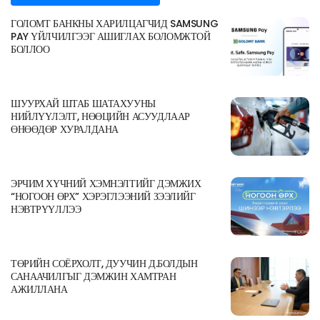
ГОЛОМТ БАНКНЫ ХАРИЛЦАГЧИД SAMSUNG
PAY ҮЙЛЧИЛГЭЭГ АШИГЛАХ БОЛОМЖТОЙ
БОЛЛОО
ШУУРХАЙ ШТАБ ШАТАХУУНЫ
НИЙЛҮҮЛЭЛТ, НӨӨЦИЙН АСУУДЛААР
ӨНӨӨДӨР ХУРАЛДАНА
ЭРЧИМ ХҮЧНИЙ ХЭМНЭЛТИЙГ ДЭМЖИХ
“НОГООН ӨРХ” ХЭРЭГЛЭЭНИЙ ЗЭЭЛИЙГ
НЭВТРҮҮЛЛЭЭ
ТӨРИЙН СОЁРХОЛТ, ДУУЧИН Д.БОЛДЫН
САНААЧИЛГЫГ ДЭМЖИН ХАМТРАН
АЖИЛЛАНА