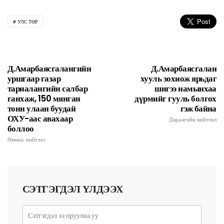
УЛС ТӨР
Д.Амарбаясгалангийн
Д.Амарбаясгалан
уршгаар газар
хууль зохиож ярьдаг
тариалангийн салбар
шигээ намынхаа
ганхаж, 150 мянган
дүрмийг гууль болгох
тонн улаан буудай
гэж байна
ОХУ-аас авахаар
Дараагийн нийтлэл
боллоо
Өмнөх нийтлэл
СЭТГЭГДЭЛ ҮЛДЭЭХ