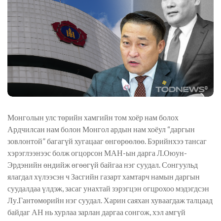
Монголын улс төрийн хамгийн том хоёр нам болох
Ардчилсан нам болон Монгол ардын нам хоёул “даргын
зовлонтой” багагүй хугацааг өнгөрөөлөө. Бэрийнхээ тансаг
хэрэглээнээс болж огцорсон МАН-ын дарга Л.Оюун-
Эрдэнийн өндийж өгөөгүй байгаа нэг суудал. Сонгуульд
ялагдал хүлээсэн ч Засгийн газарт хамтарч намын даргын
суудалдаа үлдэж, засаг унахтай зэрэгцэн огцрохоо мэдэгдсэн
Лу.Гантөмөрийн нэг суудал. Харин саяхан хуваагдаж талцаад
байдаг АН нь хурлаа зарлан даргаа сонгож, хэл амгүй