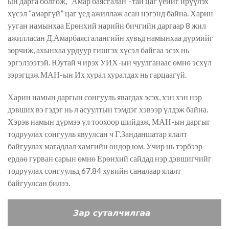
ын дарга болгож, “Амар баясгалан”-тай цаг үеийг ирүүлэх
хүсэл “амаргүй” цаг үед ажиллаж асан нэгэнд байна. Харин
ууган намынхаа Ерөнхий нарийн бичгийн даргаар 8 жил
ажилласан Д.Амарбаясгалангийн хувьд намынхаа дүрмийг
зөрчиж, ахынхаа урдуур гишгэх хүсэл байгаа эсэх нь
эргэлзээтэй. Юутай ч ирэх УИХ-ын чуулганаас өмнө эсхүл
зэрэгцэж МАН-ын Их хурал хуралдах нь гарцаагүй.
Харин намын даргын сонгууль явагдах эсэх, хэн хэн нэр
дэвших вэ гэдэг нь л асуултын тэмдэг хэвээр үлдэж байна.
Хэрэв намын дүрмээ үл тоохоор шийдэж, МАН-ын даргыг
тодруулах сонгууль явуулсан ч Г.Занданшатар ялалт
байгуулах магадлал хамгийн өндөр юм. Учир нь тэрбээр
ердөө гурван сарын өмнө Ерөнхий сайдад нэр дэвшигчийг
тодруулах сонгуульд 67.84 хувийн саналаар ялалт
байгуулсан билээ.