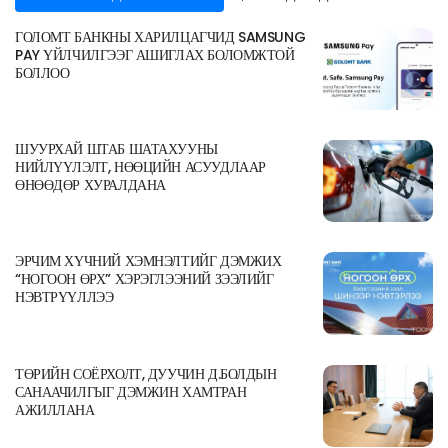
ГОЛОМТ БАНКНЫ ХАРИЛЦАГЧИД SAMSUNG
PAY ҮЙЛЧИЛГЭЭГ АШИГЛАХ БОЛОМЖТОЙ
БОЛЛОО
ШУУРХАЙ ШТАБ ШАТАХУУНЫ
НИЙЛҮҮЛЭЛТ, НӨӨЦИЙН АСУУДЛААР
ӨНӨӨДӨР ХУРАЛДАНА
ЭРЧИМ ХҮЧНИЙ ХЭМНЭЛТИЙГ ДЭМЖИХ
“НОГООН ӨРХ” ХЭРЭГЛЭЭНИЙ ЗЭЭЛИЙГ
НЭВТРҮҮЛЛЭЭ
ТӨРИЙН СОЁРХОЛТ, ДУУЧИН Д.БОЛДЫН
САНААЧИЛГЫГ ДЭМЖИН ХАМТРАН
АЖИЛЛАНА