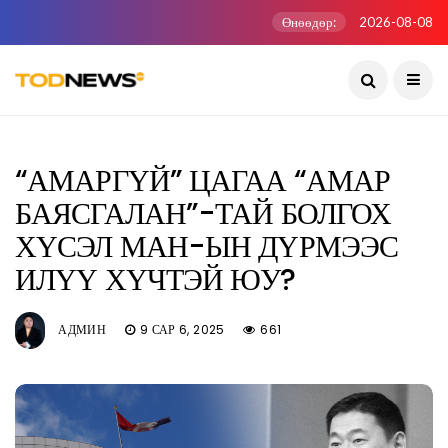
Өнөөдөр:
2026-08-08
“АМАРГҮЙ” ЦАГАА “АМАР
БАЯСГАЛАН”-ТАЙ БОЛГОХ
ХҮСЭЛ МАН-ЫН ДҮРМЭЭС
ИЛҮҮ ХҮЧТЭЙ ЮУ?
АДМИН
9 САР 6, 2025
661