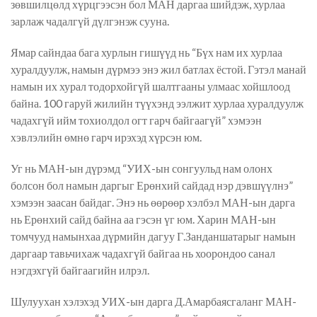
зөвшилцөлд хүрцгээсэн бол МАН даргаа шийдэж, хурлаа
зарлаж чадалгүй дүлгэнэж сууна.
Ямар сайндаа бага хурлын гишүүд нь “Бүх нам их хурлаа
хуралдуулж, намын дүрмээ энэ жил батлах ёстой. Гэтэл манай
намын их хурал тодорхойгүй шалтгааны улмаас хойшлоод
байна. 100 гаруй жилийн түүхэнд ээлжит хурлаа хуралдуулж
чадахгүй ийм тохиолдол огт гарч байгаагүй” хэмээн
хэвлэлийн өмнө гарч ирэхэд хүрсэн юм.
Уг нь МАН-ын дүрэмд “УИХ-ын сонгуульд нам олонх
болсон бол намын даргыг Ерөнхий сайдад нэр дэвшүүлнэ”
хэмээн заасан байдаг. Энэ нь өөрөөр хэлбэл МАН-ын дарга
нь Ерөнхий сайд байна аа гэсэн үг юм. Харин МАН-ын
томчууд намынхаа дүрмийн дагуу Г.Занданшатарыг намын
даргаар тавьчихаж чадахгүй байгаа нь хоорондоо санал
нэгдэхгүй байгаагийн илрэл.
Шулуухан хэлэхэд УИХ-ын дарга Д.Амарбаясгаланг МАН-